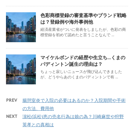
色彩商標登録の審査基準やブランド戦略
は？登録例や海外事例他
経済産業省がついに発表をしましたが、色彩の商
標登録を初めて認めたと言うことなんで ...
マイケルボンドの経歴や生立ち…くまの
パディントン誕生の理由は？
ちょっと寂しいニュースが飛び込んできました
が、どうやらあのくまのパディントンで有 ...
PREV
腸憩室炎で入院の必要はあるのか？入院期間や手術
の方法、費用他
NEXT
濵松(浜松)恵の売名行為は娘の為？川崎麻世や狩野
英孝との真相は