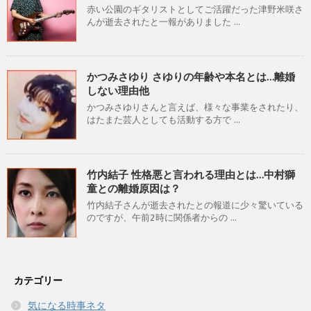
赤い公園のギタリストとしてご活躍だった津野米咲さ
んが逝去されたと一報がありました ...
かつみさゆり さゆりの年齢や本名とは…離婚
しない理由他
かつみさゆりさんと言えば、様々な事業をされたり、
はたまた芸人としても活動する方で ...
竹内結子 性格悪と言われる理由とは…中村獅
童との離婚原因は？
竹内結子さんが逝去されたとの報道に少々驚いている
のですが、午前2時に関係者からの ...
カテゴリー
気になる時事ネタ