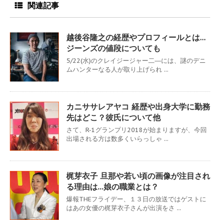
関連記事
越後谷隆之の経歴やプロフィールとは…
ジーンズの値段についても
5/22(水)のクレイジージャー二―には、謎のデニ
ムハンターなる人が取り上げられ ...
カニササレアヤコ 経歴や出身大学に勤務
先はどこ？彼氏について他
さて、R-1グランプリ2018が始まりますが、今回
出場される方は数多くいらっしゃ ...
梶芽衣子 旦那や若い頃の画像が注目され
る理由は…娘の職業とは？
爆報THEフライデー、１３日の放送ではゲストに
はあの女優の梶芽衣子さんが出演をさ ...