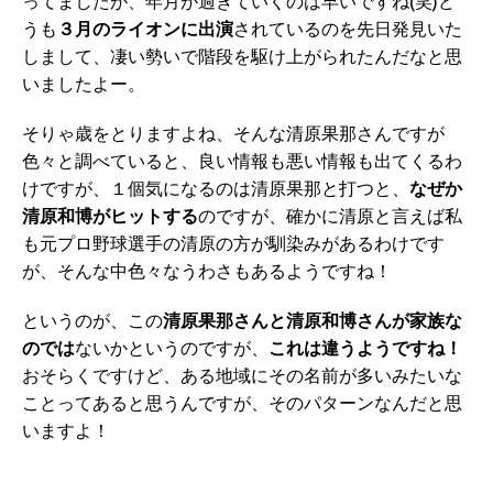
ってましたが、年月が過ぎていくのは早いですね(笑)ど
うも
３月のライオンに出演
されているのを先日発見いた
しまして、凄い勢いで階段を駆け上がられたんだなと思
いましたよー。
そりゃ歳をとりますよね、そんな清原果那さんですが
色々と調べていると、良い情報も悪い情報も出てくるわ
けですが、１個気になるのは清原果那と打つと、
なぜか
清原和博がヒットする
のですが、確かに清原と言えば私
も元プロ野球選手の清原の方が馴染みがあるわけです
が、そんな中色々なうわさもあるようですね！
というのが、この
清原果那さんと清原和博さんが家族な
のでは
ないかというのですが、
これは違うようですね！
おそらくですけど、ある地域にその名前が多いみたいな
ことってあると思うんですが、そのパターンなんだと思
いますよ！