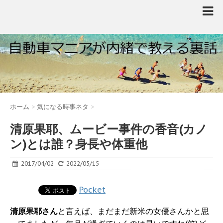
ホーム
>
気になる時事ネタ
>
清原果耶、ムービー事件の香音(カノ
ン)とは誰？身長や体重他
2017/04/02
2022/05/15
Pocket
清原果耶さん
と言えば、まだまだ新米の女優さんかと思