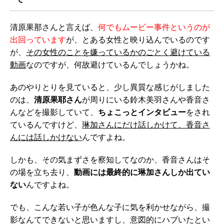
清原果那さんと言えば、
何でもムービー事件というのが
出回っています
が、とある女性と映り込んでいるのです
が、
その女性のことを嫌っているかのごとく避けている
動画
なのですが、何故避けているんでしょうかね。
あのやりとりを見ていると、少し異質な感じがしました
のは、
清原果耶さん
が周りにいる鈴木美羽さんや香音さ
んなどを撮影していて、
ちょこっとインタビュー
をされ
ているんですけど、
琳加さんにだけ話しかけて、香音さ
んには話しかけない
んですよね。
しかも、その気まずさを察知してなのか、香音さんはそ
の場を立ち去り、
動画には最終的に琳加さんしか出てい
ない
んですよね。
でも、こんな若い子が色んな子に気を利かせながら、撮
影なんてできないと思いますし、意図的にハブいたとい