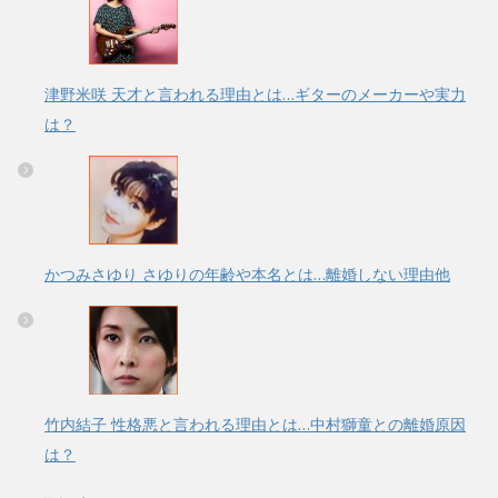
津野米咲 天才と言われる理由とは…ギターのメーカーや実力
は？
かつみさゆり さゆりの年齢や本名とは…離婚しない理由他
竹内結子 性格悪と言われる理由とは…中村獅童との離婚原因
は？