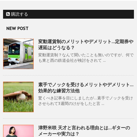
購読する
NEW POST
変動運賃制のメリットやデメリット…定期券や
遅延はどうなる？
変動運賃制？なんて聞いたことも無いのですが、何で
も東と西の鉄道会社が検討をされて ...
素手でノックを受けるメリットやデメリット…
効果的な練習方法他
驚くべき記事を目にしましたが…素手でノックを受け
させられて3週間のけがをしたと言 ...
津野米咲 天才と言われる理由とは…ギターの
メーカーや実力は？