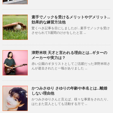
素手でノックを受けるメリットやデメリット…
効果的な練習方法他
驚くべき記事を目にしましたが…素手でノックを受け
させられて3週間のけがをしたと言 ...
津野米咲 天才と言われる理由とは…ギターの
メーカーや実力は？
赤い公園のギタリストとしてご活躍だった津野米咲さ
んが逝去されたと一報がありました ...
かつみさゆり さゆりの年齢や本名とは…離婚
しない理由他
かつみさゆりさんと言えば、様々な事業をされたり、
はたまた芸人としても活動する方で ...