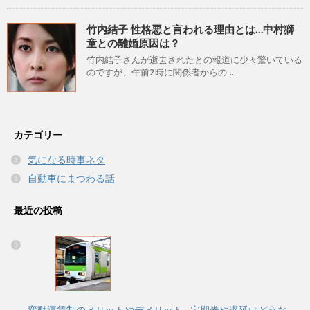
竹内結子 性格悪と言われる理由とは…中村獅
童との離婚原因は？
竹内結子さんが逝去されたとの報道に少々驚いている
のですが、午前2時に関係者からの ...
カテゴリー
気になる時事ネタ
自動車にまつわる話
最近の投稿
変動運賃制のメリットやデメリット…定期券や遅延はどうな