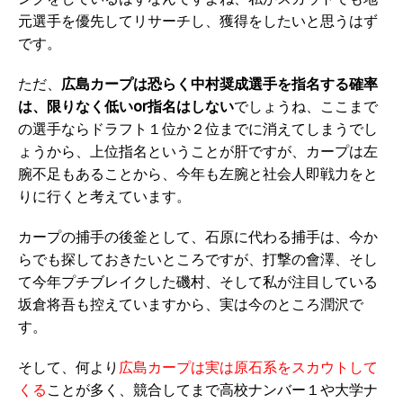
元選手を優先してリサーチし、獲得をしたいと思うはず
です。
ただ、
広島カープは恐らく中村奨成選手を指名する確率
は、限りなく低いor指名はしない
でしょうね、ここまで
の選手ならドラフト１位か２位までに消えてしまうでし
ょうから、上位指名ということが肝ですが、カープは左
腕不足もあることから、今年も左腕と社会人即戦力をと
りに行くと考えています。
カープの捕手の後釜として、石原に代わる捕手は、今か
らでも探しておきたいところですが、打撃の會澤、そし
て今年プチブレイクした磯村、そして私が注目している
坂倉将吾も控えていますから、実は今のところ潤沢で
す。
そして、何より
広島カープは実は原石系をスカウトして
くる
ことが多く、競合してまで高校ナンバー１や大学ナ