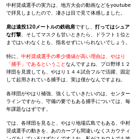
中村奨成選手の実力は、地方大会の動画などをyoutube
で拝見しましたので、凄さは目で見て体感しました。
肩は遠投120メートルの鉄砲肩
ですし、
打ってはシュア
な打撃
、そしてマスクも甘いときたら、ドラフト１位と
まではいわなくとも、指名せずにいられないでしょう。
特に、
中村奨成選手の希少価値が高い理由は、やはり
「捕手」であるということ
なんですよね、プロ野球１２
球団を見渡しても、やはり１４４試合フルで活躍、固定
して起用されている捕手は、実は僅かなんですよね。
各球団がやはり補強、強くしていきたいのは、センター
ラインですから、守備の要でもある捕手については、毎
年課題なはずです。
では、各球団を見ると、やはり地場広島でもある、中村
奨成選手の動きを、あのカープも間違いなくスカウティ
ングをしているはずなんですよね、私がスカウトでも地