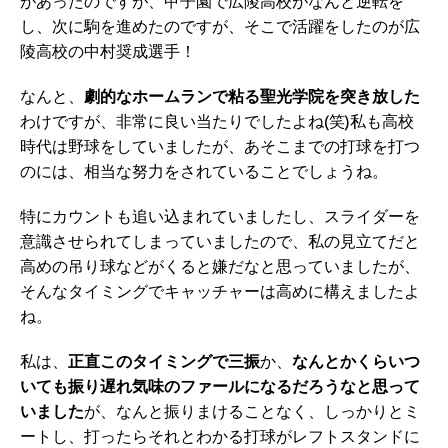
があったのですが、甲子園で広陵高校がなんと逆転を
し、次に駒を進めたのですが、そこで活躍をしたのが広
陵高校の中村奨成選手！
なんと、
劇的なホームランで粘る聖光学院を突き放した
わけですが、非常に良い当たりでしたよね(笑)私も高校
時代は野球をしていましたが、あそこまでの打球を打つ
のには、相当な努力をされていることでしょうね。
特にカウントも追い込まれていましたし、スライダーを
意識させられてしまっていましたので、私の見立てだと
高めの吊り球などがくると嫌だなと思っていましたが、
そんなタイミングでキャッチャーは高めに構えましたよ
ね。
私は、
正直このタイミングで三振
か、
なんとかくらいつ
いても振り遅れ気味のファールになるだろうなと思って
いました
が、なんと振りまけることなく、しっかりとミ
ートし、打ったらそれとわかる打球がレフトスタンドに