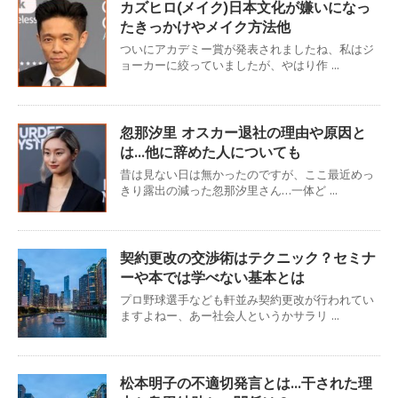
カズヒロ(メイク)日本文化が嫌いになっ
たきっかけやメイク方法他
ついにアカデミー賞が発表されましたね、私はジ
ョーカーに絞っていましたが、やはり作 ...
忽那汐里 オスカー退社の理由や原因と
は…他に辞めた人についても
昔は見ない日は無かったのですが、ここ最近めっ
きり露出の減った忽那汐里さん…一体ど ...
契約更改の交渉術はテクニック？セミナ
ーや本では学べない基本とは
プロ野球選手なども軒並み契約更改が行われてい
ますよねー、あー社会人というかサラリ ...
松本明子の不適切発言とは…干された理