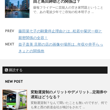
由と島田紳助との関係は？
爆報フライデーに芸能人の空き家問題ということ
で、あの電波少年でご存知の松本明子さ ...
PREV
藤田菜七子の騎乗停止理由とは…松若や菊沢一樹と
親密関係の全容！
NEXT
益子直美 旦那の店の画像や場所は…年収や井手らっ
きょとの関係他
購読する
NEW POST
変動運賃制のメリットやデメリット…定期券や
遅延はどうなる？
変動運賃制？なんて聞いたことも無いのですが、何で
も東と西の鉄道会社が検討をされて ...