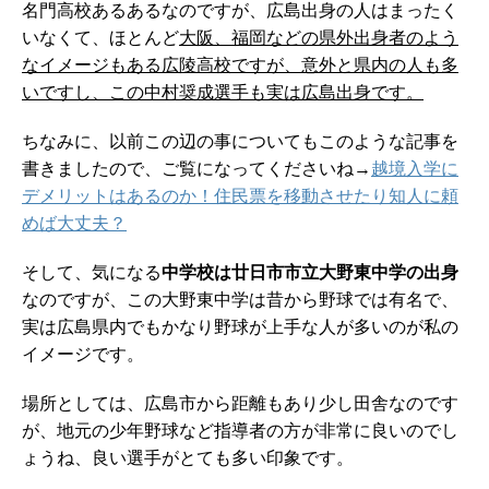
名門高校あるあるなのですが、広島出身の人はまったく
いなくて、ほとんど
大阪、福岡などの県外出身者のよう
なイメージもある広陵高校ですが、意外と県内の人も多
いですし、この中村奨成選手も実は広島出身です。
ちなみに、以前この辺の事についてもこのような記事を
書きましたので、ご覧になってくださいね→
越境入学に
デメリットはあるのか！住民票を移動させたり知人に頼
めば大丈夫？
そして、気になる
中学校は廿日市市立大野東中学の出身
なのですが、この大野東中学は昔から野球では有名で、
実は広島県内でもかなり野球が上手な人が多いのが私の
イメージです。
場所としては、広島市から距離もあり少し田舎なのです
が、地元の少年野球など指導者の方が非常に良いのでし
ょうね、良い選手がとても多い印象です。