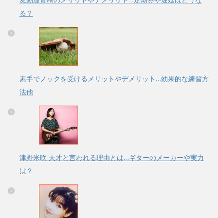
る？
素手でノックを受けるメリットやデメリット…効果的な練習方
法他
津野米咲 天才と言われる理由とは…ギターのメーカーや実力
は？