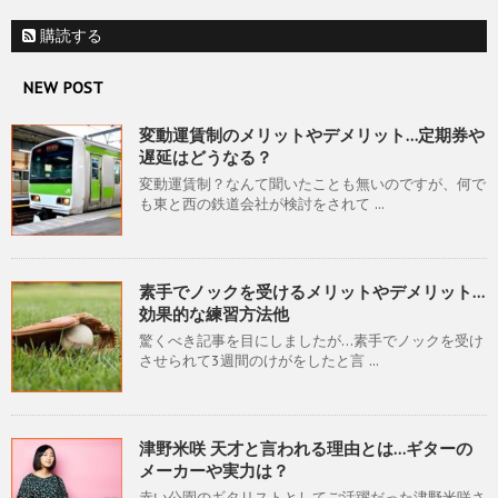
購読する
NEW POST
変動運賃制のメリットやデメリット…定期券や
遅延はどうなる？
変動運賃制？なんて聞いたことも無いのですが、何で
も東と西の鉄道会社が検討をされて ...
素手でノックを受けるメリットやデメリット…
効果的な練習方法他
驚くべき記事を目にしましたが…素手でノックを受け
させられて3週間のけがをしたと言 ...
津野米咲 天才と言われる理由とは…ギターの
メーカーや実力は？
赤い公園のギタリストとしてご活躍だった津野米咲さ