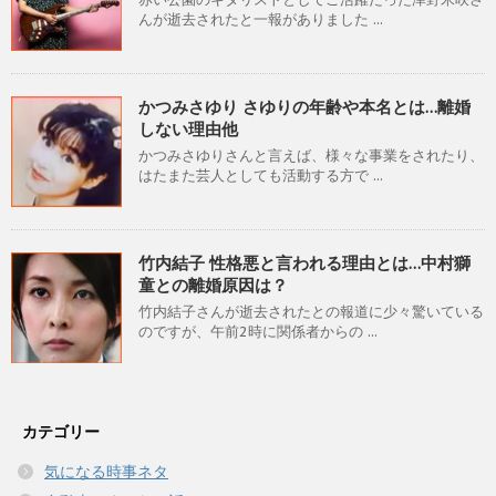
んが逝去されたと一報がありました ...
かつみさゆり さゆりの年齢や本名とは…離婚
しない理由他
かつみさゆりさんと言えば、様々な事業をされたり、
はたまた芸人としても活動する方で ...
竹内結子 性格悪と言われる理由とは…中村獅
童との離婚原因は？
竹内結子さんが逝去されたとの報道に少々驚いている
のですが、午前2時に関係者からの ...
カテゴリー
気になる時事ネタ