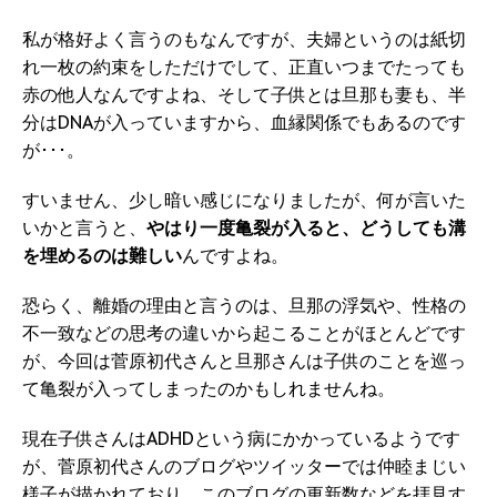
私が格好よく言うのもなんですが、夫婦というのは紙切
れ一枚の約束をしただけでして、正直いつまでたっても
赤の他人なんですよね、そして子供とは旦那も妻も、半
分はDNAが入っていますから、血縁関係でもあるのです
が･･･。
すいません、少し暗い感じになりましたが、何が言いた
いかと言うと、
やはり一度亀裂が入ると、どうしても溝
を埋めるのは難しい
んですよね。
恐らく、離婚の理由と言うのは、旦那の浮気や、性格の
不一致などの思考の違いから起こることがほとんどです
が、今回は菅原初代さんと旦那さんは子供のことを巡っ
て亀裂が入ってしまったのかもしれませんね。
現在子供さんはADHDという病にかかっているようです
が、菅原初代さんのブログやツイッターでは仲睦まじい
様子が描かれており、このブログの更新数などを拝見す