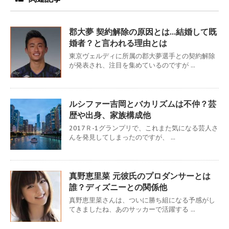
郡大夢 契約解除の原因とは…結婚して既
婚者？と言われる理由とは
東京ヴェルディに所属の郡大夢選手との契約解除
が発表され、注目を集めているのですが ...
ルシファー吉岡とバカリズムは不仲？芸
歴や出身、家族構成他
2017Ｒ-1グランプリで、これまた気になる芸人さ
んを発見してしまったのですが、 ...
真野恵里菜 元彼氏のプロダンサーとは
誰？ディズニーとの関係他
真野恵里菜さんは、ついに勝ち組になる予感がし
てきましたね、あのサッカーで活躍する ...