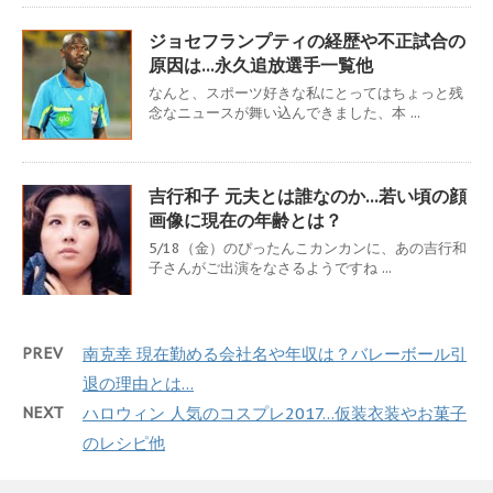
ジョセフランプティの経歴や不正試合の
原因は…永久追放選手一覧他
なんと、スポーツ好きな私にとってはちょっと残
念なニュースが舞い込んできました、本 ...
吉行和子 元夫とは誰なのか…若い頃の顔
画像に現在の年齢とは？
5/18（金）のぴったんこカンカンに、あの吉行和
子さんがご出演をなさるようですね ...
PREV
南克幸 現在勤める会社名や年収は？バレーボール引
退の理由とは…
NEXT
ハロウィン 人気のコスプレ2017…仮装衣装やお菓子
のレシピ他