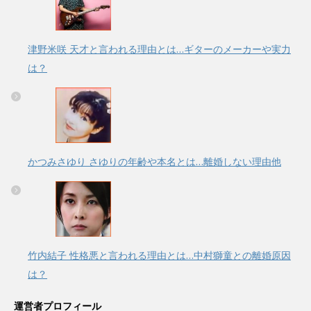
津野米咲 天才と言われる理由とは…ギターのメーカーや実力
は？
かつみさゆり さゆりの年齢や本名とは…離婚しない理由他
竹内結子 性格悪と言われる理由とは…中村獅童との離婚原因
は？
運営者プロフィール