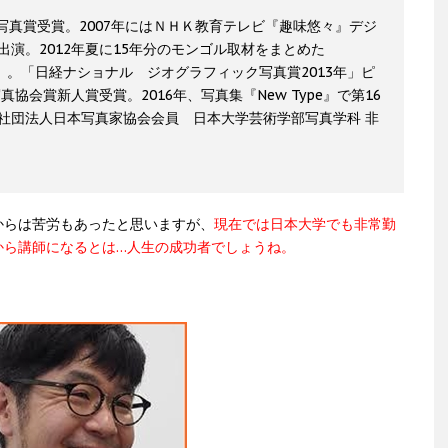
助写真賞受賞。2007年にはＮＨＫ教育テレビ『趣味悠々』デジ
演。2012年夏に15年分のモンゴル取材をまとめた
定）。「日経ナショナル ジオグラフィック写真賞2013年」ピ
協会賞新人賞受賞。2016年、写真集『New Type』で第16
社団法人日本写真家協会会員 日本大学芸術学部写真学科 非
からは苦労もあったと思いますが、
現在では日本大学でも非常勤
から講師になるとは…人生の成功者でしょうね。