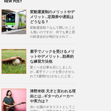
NEW POST
変動運賃制のメリットやデ
メリット…定期券や遅延は
どうなる？
変動運賃制？なんて聞いたこと
も無いのですが、何でも東と西
の鉄道会社が検討をされて ...
素手でノックを受けるメリ
ットやデメリット…効果的
な練習方法他
驚くべき記事を目にしました
が…素手でノックを受けさせら
れて3週間のけがをしたと言 ...
津野米咲 天才と言われる理
由とは…ギターのメーカー
や実力は？
赤い公園のギタリストとしてご