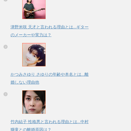
津野米咲 天才と言われる理由とは…ギター
のメーカーや実力は？
かつみさゆり さゆりの年齢や本名とは…離
婚しない理由他
竹内結子 性格悪と言われる理由とは…中村
獅童との離婚原因は？