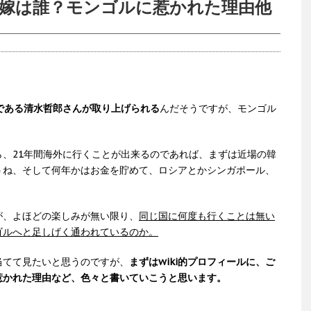
フに嫁は誰？モンゴルに惹かれた理由他
である清水哲郎さんが取り上げられる
んだそうですが、モンゴル
、21年間海外に行くことが出来るのであれば、まずは近場の韓
うね、そして何年かはお金を貯めて、ロシアとかシンガポール、
が、よほどの楽しみが無い限り、
同じ国に何度も行くことは無い
ゴルへと足しげく通われているのか。
当てて見たいと思うのですが、
まずはwiki的プロフィールに、ご
惹かれた理由など、色々と書いていこうと思います。