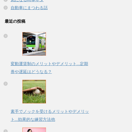
自動車にまつわる話
最近の投稿
変動運賃制のメリットやデメリット…定期
券や遅延はどうなる？
素手でノックを受けるメリットやデメリッ
ト…効果的な練習方法他