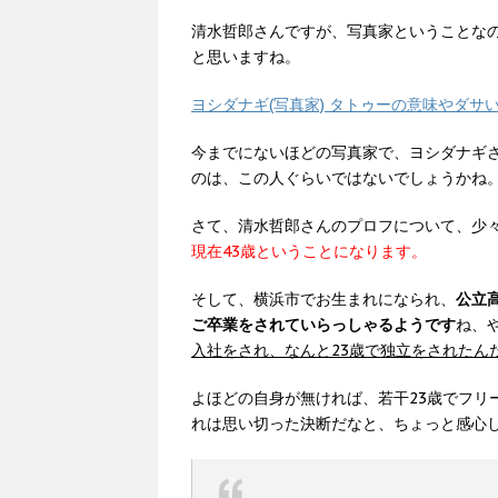
清水哲郎さんですが、写真家ということな
と思いますね。
ヨシダナギ(写真家) タトゥーの意味やダサ
今までにないほどの写真家で、ヨシダナギ
のは、この人ぐらいではないでしょうかね
さて、清水哲郎さんのプロフについて、少
現在43歳ということになります。
そして、横浜市でお生まれになられ、
公立
ご卒業をされていらっしゃるようです
ね、
入社をされ、なんと23歳で独立をされたん
よほどの自身が無ければ、若干23歳でフリ
れは思い切った決断だなと、ちょっと感心