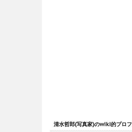
清水哲郎(写真家)のwiki的プロ