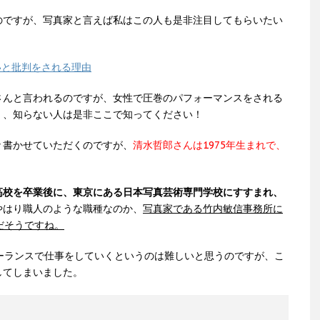
のですが、写真家と言えば私はこの人も是非注目してもらいたい
いと批判をされる理由
さんと言われるのですが、女性で圧巻のパフォーマンスをされる
。、知らない人は是非ここで知ってください！
々書かせていただくのですが、
清水哲郎さんは1975年生まれで、
高校を卒業後に、東京にある日本写真芸術専門学校にすすまれ、
やはり職人のような職種なのか、
写真家である竹内敏信事務所に
だそうですね。
ーランスで仕事をしていくというのは難しいと思うのですが、こ
してしまいました。