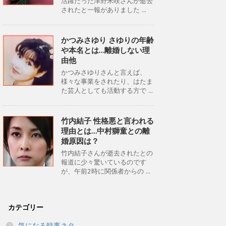
活躍だった津野米咲さんが逝去
されたと一報がありました ...
かつみさゆり さゆりの年齢
や本名とは…離婚しない理
由他
かつみさゆりさんと言えば、
様々な事業をされたり、はたま
た芸人としても活動する方で ...
竹内結子 性格悪と言われる
理由とは…中村獅童との離
婚原因は？
竹内結子さんが逝去されたとの
報道に少々驚いているのです
が、午前2時に関係者からの ...
カテゴリー
気になる時事ネタ