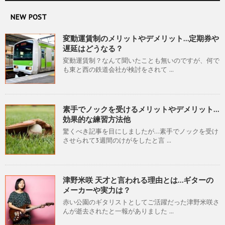
NEW POST
変動運賃制のメリットやデメリット…定期券や
遅延はどうなる？
変動運賃制？なんて聞いたことも無いのですが、何で
も東と西の鉄道会社が検討をされて ...
素手でノックを受けるメリットやデメリット…
効果的な練習方法他
驚くべき記事を目にしましたが…素手でノックを受け
させられて3週間のけがをしたと言 ...
津野米咲 天才と言われる理由とは…ギターの
メーカーや実力は？
赤い公園のギタリストとしてご活躍だった津野米咲さ
んが逝去されたと一報がありました ...