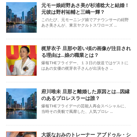
元モー娘紺野あさ美が杉浦稔大と結婚！
元彼は野村祐輔と三嶋一輝？
このたび、元モーニング娘でアナウンサーの紺野
あさ美さんが、東京ヤクルトスワローズ ...
梶芽衣子 旦那や若い頃の画像が注目され
る理由は…娘の職業とは？
爆報THEフライデー、１３日の放送ではゲストに
はあの女優の梶芽衣子さんが出演をさ ...
府川唯未 旦那と離婚した原因とは…因縁
のあるプロレスラーは誰？
爆報THEフライデーの芸能人再会スペシャルに、
当時その美貌で風靡した、人気プロレ ...
大坂なおみのトレーナー アブドゥル・シ