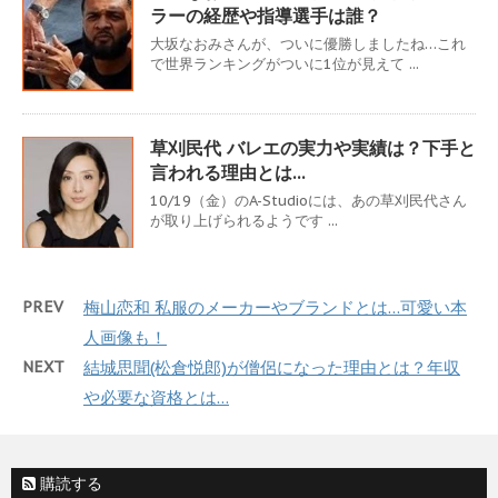
ラーの経歴や指導選手は誰？
大坂なおみさんが、ついに優勝しましたね…これ
で世界ランキングがついに1位が見えて ...
草刈民代 バレエの実力や実績は？下手と
言われる理由とは…
10/19（金）のA-Studioには、あの草刈民代さん
が取り上げられるようです ...
PREV
梅山恋和 私服のメーカーやブランドとは…可愛い本
人画像も！
NEXT
結城思聞(松倉悦郎)が僧侶になった理由とは？年収
や必要な資格とは…
購読する