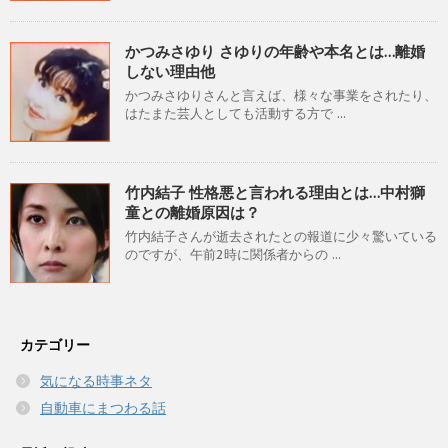
かつみさゆり さゆりの年齢や本名とは…離婚
しない理由他
かつみさゆりさんと言えば、様々な事業をされたり、
はたまた芸人としても活動する方で ...
竹内結子 性格悪と言われる理由とは…中村獅
童との離婚原因は？
竹内結子さんが逝去されたとの報道に少々驚いている
のですが、午前2時に関係者からの ...
カテゴリー
気になる時事ネタ
自動車にまつわる話