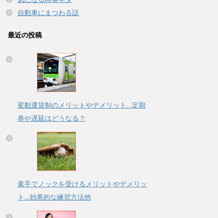
自動車にまつわる話
最近の投稿
変動運賃制のメリットやデメリット…定期
券や遅延はどうなる？
素手でノックを受けるメリットやデメリッ
ト…効果的な練習方法他