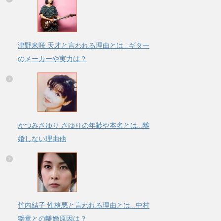
津野米咲 天才と言われる理由とは…ギター
のメーカーや実力は？
かつみさゆり さゆりの年齢や本名とは…離
婚しない理由他
竹内結子 性格悪と言われる理由とは…中村
獅童との離婚原因は？