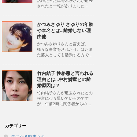
活躍だった津野米咲さんが逝去
されたと一報がありました ...
かつみさゆり さゆりの年齢
や本名とは…離婚しない理
由他
かつみさゆりさんと言えば、
様々な事業をされたり、はたま
た芸人としても活動する方で ...
竹内結子 性格悪と言われる
理由とは…中村獅童との離
婚原因は？
竹内結子さんが逝去されたとの
報道に少々驚いているのです
が、午前2時に関係者からの ...
カテゴリー
気になる時事ネタ