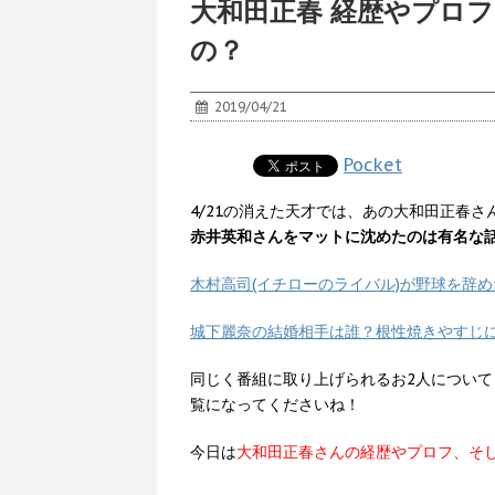
大和田正春 経歴やプロ
の？
2019/04/21
Pocket
4/21の消えた天才では、あの大和田正春
赤井英和さんをマットに沈めたのは有名な
木村高司(イチローのライバル)が野球を辞
城下麗奈の結婚相手は誰？根性焼きやすじ
同じく番組に取り上げられるお2人につい
覧になってくださいね！
今日は
大和田正春さんの経歴やプロフ、そ