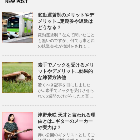
NEW POST
変動運賃制のメリットやデ
メリット…定期券や遅延は
どうなる？
変動運賃制？なんて聞いたこと
も無いのですが、何でも東と西
の鉄道会社が検討をされて ...
素手でノックを受けるメリ
ットやデメリット…効果的
な練習方法他
驚くべき記事を目にしました
が…素手でノックを受けさせら
れて3週間のけがをしたと言 ...
津野米咲 天才と言われる理
由とは…ギターのメーカー
や実力は？
赤い公園のギタリストとしてご