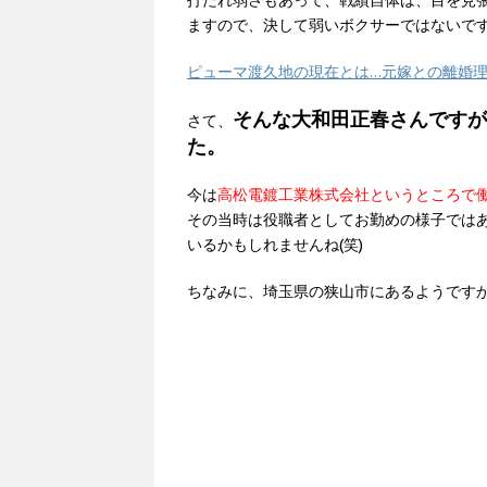
打たれ弱さもあって、戦績自体は、目を見
ますので、決して弱いボクサーではないで
ピューマ渡久地の現在とは…元嫁との離婚
そんな大和田正春さんですが
さて、
た。
今は
高松電鍍工業株式会社というところで
その当時は役職者としてお勤めの様子では
いるかもしれませんね(笑)
ちなみに、埼玉県の狭山市にあるようです