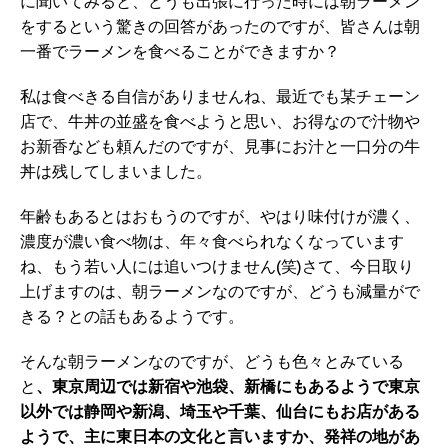
に聞いてみると、どうも出張に行った時には朝ラーメン
をするという驚きの回答があったのですが、皆さんは朝
一番でラーメンを食べることができますか？
私は食べきる自信がありませんね、最近でも某チェーン
店で、牛丼の並盛を食べようと思い、お得なので汁物や
お新香なども頼んだのですが、見事にお汁と一口分の牛
丼は残してしまいました。
年齢もあるとはおもうのですが、やはり味付けが濃く、
濃度が濃い食べ物は、年々食べられなくなっています
ね、もう若い人には追いつけません(笑)さて、今日取り
上げますのは、朝ラーメンなのですが、どうも減量がで
きる？との話もあるようです。
そんな朝ラーメンなのですが、どうも色々とみている
と
、東京周辺では新宿や池袋、新橋にもあるようで東京
以外では静岡や新潟、埼玉や千葉、仙台にもお店がある
ようで、主に東日本の文化と言いますか、発祥の地があ