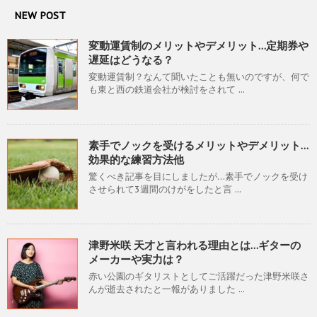
NEW POST
変動運賃制のメリットやデメリット…定期券や
遅延はどうなる？
変動運賃制？なんて聞いたことも無いのですが、何で
も東と西の鉄道会社が検討をされて ...
素手でノックを受けるメリットやデメリット…
効果的な練習方法他
驚くべき記事を目にしましたが…素手でノックを受け
させられて3週間のけがをしたと言 ...
津野米咲 天才と言われる理由とは…ギターの
メーカーや実力は？
赤い公園のギタリストとしてご活躍だった津野米咲さ
んが逝去されたと一報がありました ...