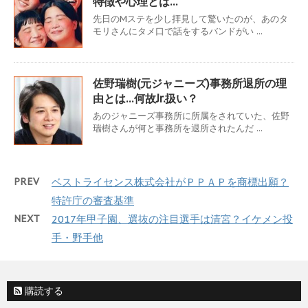
特徴や心理とは…
先日のMステを少し拝見して驚いたのが、あのタ
モリさんにタメ口で話をするバンドがい ...
佐野瑞樹(元ジャニーズ)事務所退所の理
由とは…何故Jr.扱い？
あのジャニーズ事務所に所属をされていた、佐野
瑞樹さんが何と事務所を退所されたんだ ...
PREV
ベストライセンス株式会社がＰＰＡＰを商標出願？
特許庁の審査基準
NEXT
2017年甲子園、選抜の注目選手は清宮？イケメン投
手・野手他
購読する