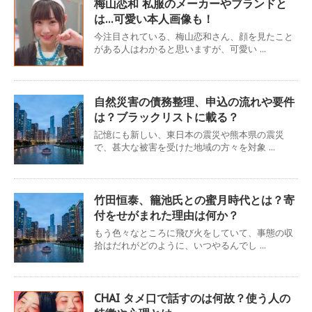
梅山恋和 私服のメーカーやブランドと
は…可愛い本人画像も！
今注目されている、梅山恋和さん、顔を見たこと
がある人はわかると思いますが、可愛い ...
自然災害の債務整理、申込の流れや要件
は？ブラックリストに載る？
記憶にも新しい、東日本の震災や熊本県の震災
で、甚大な被害を受けた地域の方々を対象 ...
竹田恒泰、籠池氏との蜜月時代とは？寄
付をせがまれた理由は何か？
もう色々なところに飛び火をしていて、事態の収
拾はだれがどのように、いつやるんでし ...
CHAI タメ口で話すのは何故？使う人の