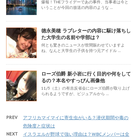
爆報！THEフライデーであの事件、当事者は今と
いうことが今回の放送の内容のような ...
徳永美穂 ラブレターの内容に駆け落ちし
た大学生の名前や学部は？
何とも驚きのニュースが世間賑わせていますよ
ね、なんと大学生の子供を持つ元アイドル ...
ローズ伯爵 新小岩に行く目的や何をして
るの？本名やすっぴん画像他
11/3（土）の有吉反省会にローズ伯爵が取り上げ
られるようですが、ビジュアルから ...
PREV
アフリカマイマイに寄生虫がいる？潜伏期間や毒の
危険度と症状は
NEXT
イスラエルが野球で強い理由は？WBCメンバーは全