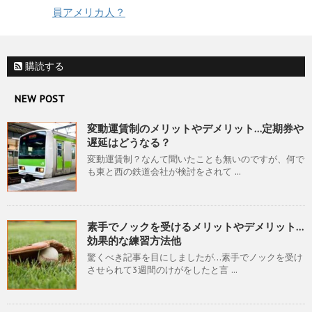
員アメリカ人？
購読する
NEW POST
変動運賃制のメリットやデメリット…定期券や
遅延はどうなる？
変動運賃制？なんて聞いたことも無いのですが、何で
も東と西の鉄道会社が検討をされて ...
素手でノックを受けるメリットやデメリット…
効果的な練習方法他
驚くべき記事を目にしましたが…素手でノックを受け
させられて3週間のけがをしたと言 ...