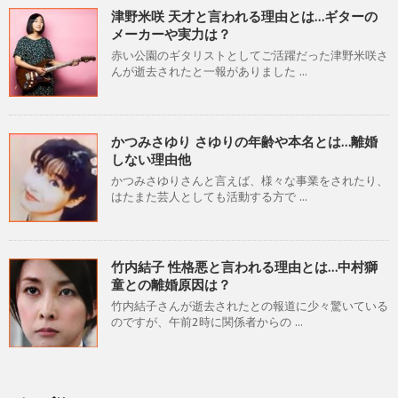
津野米咲 天才と言われる理由とは…ギターの
メーカーや実力は？
赤い公園のギタリストとしてご活躍だった津野米咲さ
んが逝去されたと一報がありました ...
かつみさゆり さゆりの年齢や本名とは…離婚
しない理由他
かつみさゆりさんと言えば、様々な事業をされたり、
はたまた芸人としても活動する方で ...
竹内結子 性格悪と言われる理由とは…中村獅
童との離婚原因は？
竹内結子さんが逝去されたとの報道に少々驚いている
のですが、午前2時に関係者からの ...