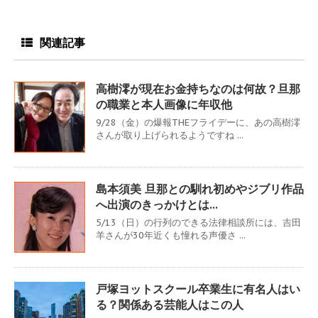
関連記事
高樹澪が現在お金持ちなのは何故？旦那
の職業と本人画像に年収他
9/28（金）の爆報THEフライデーに、あの高樹澪
さんが取り上げられるようですね ...
島本須美 旦那との馴れ初めやジブリ作品
へ出演のきっかけとは…
5/13（日）の行列のできる法律相談所には、吉田
羊さんが30年近くも憧れる声優さ ...
戸塚ヨットスクール卒業生に有名人はい
る？関係ある芸能人はこの人