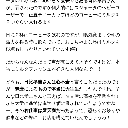
ータの生みの親、
めいらく会長でもある日比孝吉さん
が、召されたのですが個人的にはスジャータのヘビーユ
ーザーで、正直ティーカップほどのコーヒーにミルクを
２つぐらい入れるます。
日に２杯はコーヒーを飲むのですが、眠気覚ましや朝の
活力を得る時に飲んでいて、おこちゃまな私はミルクも
砂糖もしっかりといれています(笑)
だからなんなんだって声が聞こえてきそうですけど、本
当にミルクフレッシュが好きな人間なんです！
どうも、
日比孝吉さんは心不全
と言うことだったのです
が、
老衰によるもので本当に大往生
だったんですね。そ
んな日比孝吉さんと言えば、名古屋の高校を卒業されて
から大学に進学は進学せずに働かれていたようですね
ー、その
お仕事は露天商だった
ようで、恐らくお祭りや
催事などの際に、お店を構えていたんでしょうね！