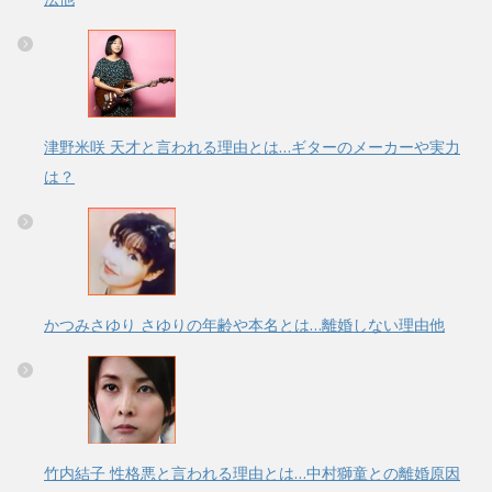
津野米咲 天才と言われる理由とは…ギターのメーカーや実力
は？
かつみさゆり さゆりの年齢や本名とは…離婚しない理由他
竹内結子 性格悪と言われる理由とは…中村獅童との離婚原因