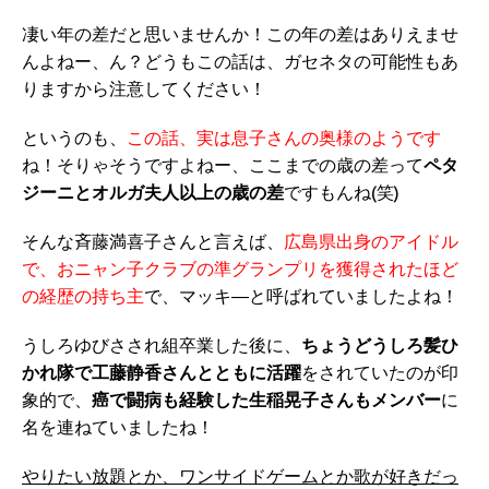
凄い年の差だと思いませんか！この年の差はありえませ
んよねー、ん？どうもこの話は、ガセネタの可能性もあ
りますから注意してください！
というのも、
この話、実は息子さんの奥様のようです
ね！そりゃそうですよねー、ここまでの歳の差って
ペタ
ジーニとオルガ夫人以上の歳の差
ですもんね(笑)
そんな斉藤満喜子さんと言えば、
広島県出身のアイドル
で、おニャン子クラブの準グランプリを獲得されたほど
の経歴の持ち主
で、マッキ―と呼ばれていましたよね！
うしろゆびさされ組卒業した後に、
ちょうどうしろ髪ひ
かれ隊で工藤静香さんとともに活躍
をされていたのが印
象的で、
癌で闘病も経験した生稲晃子さんもメンバー
に
名を連ねていましたね！
やりたい放題とか、ワンサイドゲームとか歌が好きだっ