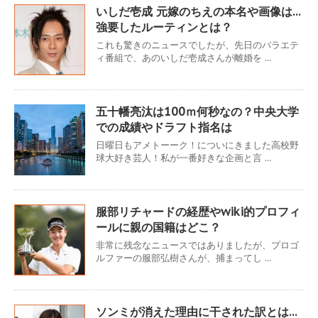
いしだ壱成 元嫁のちえの本名や画像は…
強要したルーティンとは？
これも驚きのニュースでしたが、先日のバラエテ
ィ番組で、あのいしだ壱成さんが離婚を ...
五十幡亮汰は100ｍ何秒なの？中央大学
での成績やドラフト指名は
日曜日もアメトーーク！についにきました高校野
球大好き芸人！私が一番好きな企画と言 ...
服部リチャードの経歴やwiki的プロフィ
ールに親の国籍はどこ？
非常に残念なニュースではありましたが、プロゴ
ルファーの服部弘樹さんが、捕まってし ...
ソンミが消えた理由に干された訳とは…