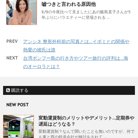
嘘つきと言われる原因他
8/9の今夜比べて見ましたにあの飯島直子さんが5
年ぶりにバラエティーに登場される ...
PREV
アンシネ 整形外科前の写真とは…イボミとの関係や
熱愛の彼氏は誰
NEXT
台湾ポンフー島の行き方やツアー旅行の評判は…海
のオーロラとは？
購読する
NEW POST
変動運賃制のメリットやデメリット…定期券や
遅延はどうなる？
変動運賃制？なんて聞いたことも無いのですが、何で
も東と西の鉄道会社が検討をされて ...