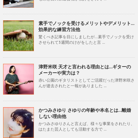
素手でノックを受けるメリットやデメリット…
効果的な練習方法他
驚くべき記事を目にしましたが…素手でノックを受け
させられて3週間のけがをしたと言 ...
津野米咲 天才と言われる理由とは…ギターの
メーカーや実力は？
赤い公園のギタリストとしてご活躍だった津野米咲さ
んが逝去されたと一報がありました ...
かつみさゆり さゆりの年齢や本名とは…離婚
しない理由他
かつみさゆりさんと言えば、様々な事業をされたり、
はたまた芸人としても活動する方で ...