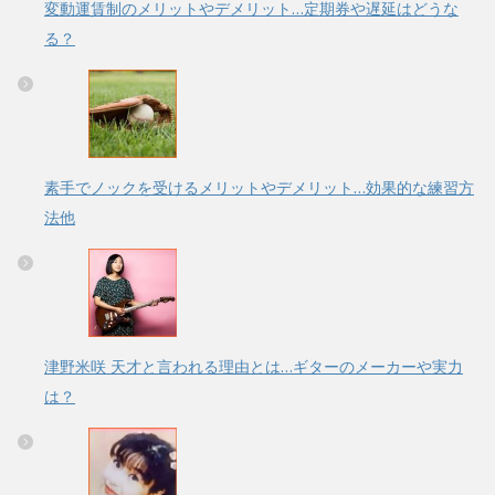
変動運賃制のメリットやデメリット…定期券や遅延はどうな
る？
素手でノックを受けるメリットやデメリット…効果的な練習方
法他
津野米咲 天才と言われる理由とは…ギターのメーカーや実力
は？