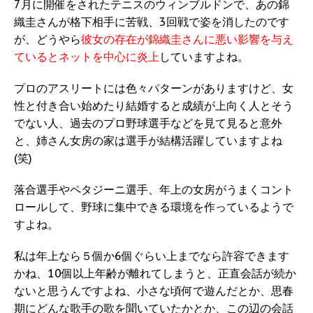
7月に開催をされたテニスのウィンブルドンで、あの錦
織圭さんが格下相手に苦戦、3回戦で姿を消したのです
が、どうやら
彼女の存在が錦織圭さんに悪い影響を与え
ているとネットを中心に炎上
していますよね。
プロのアスリートには色々パターンがありますけど、女
性と付き合い始めたり結婚すると成績が上向く人とそう
でない人、過去のプロ野球選手などを見て見ると意外
と、姉さん女房の家は選手が結構活躍していますよね
(笑)
落合選手やペタジーニ選手、年上の女房がうまくコント
ロールして、野球に集中できる環境を作っているようで
すよね。
私は年上なら５個か6個ぐらい上までなら許容できます
かね、10個以上年齢が離れてしまうと、正直会話が続か
ないと思うんですよね、小さな頃何で遊んだとか、思春
期にどんな歌手の歌を聞いていたかとか、この辺の会話