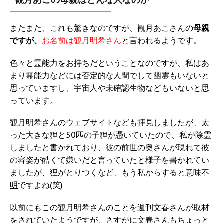
またまた、これも驚きなのですが、観月あこさんの
母親
ですが、
お名前は観月明希さん
と言われるようです。
色々と霊能力をお持ちだということなのですが、私はあ
まり霊能力などには否定的な人間でして幽霊もいないと
思っていますし、宇宙人や未確認生物などもいないと思
っています。
観月明希さんのウェブサイトなども拝見しましたが、太
った大きな狸と50匹の子狸が憑いていたので、私が除霊
しましたと書かれており、彼の前世の奥さんが現れて彼
の容姿が酷くて嫌いだと言っていたと様子を書かれてい
ましたが、
狸がとりつくなど、もう私からすると意味不
明
ですよね(笑)
以前にもこの観月明希さんのことを週刊文春さんが取材
をされていたようですが、さすがに文春さんもちょっと