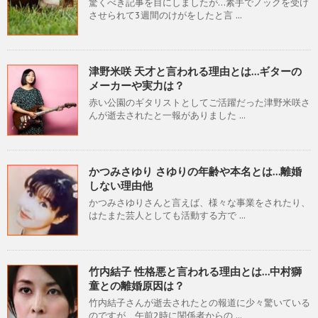
驚くべき記事を目にしましたが…素手でノックを受け
させられて3週間のけがをしたと言 ...
津野米咲 天才と言われる理由とは…ギターの
メーカーや実力は？
赤い公園のギタリストとしてご活躍だった津野米咲さ
んが逝去されたと一報がありました ...
かつみさゆり さゆりの年齢や本名とは…離婚
しない理由他
かつみさゆりさんと言えば、様々な事業をされたり、
はたまた芸人としても活動する方で ...
竹内結子 性格悪と言われる理由とは…中村獅
童との離婚原因は？
竹内結子さんが逝去されたとの報道に少々驚いている
のですが、午前2時に関係者からの ...