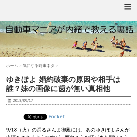
ホーム
>
気になる時事ネタ
>
ゆきぽよ 婚約破棄の原因や相手は
誰？妹の画像に歯が無い真相他
2018/09/17
Pocket
9/18（火）の踊るさんま御殿には、あのゆきぽよさんが