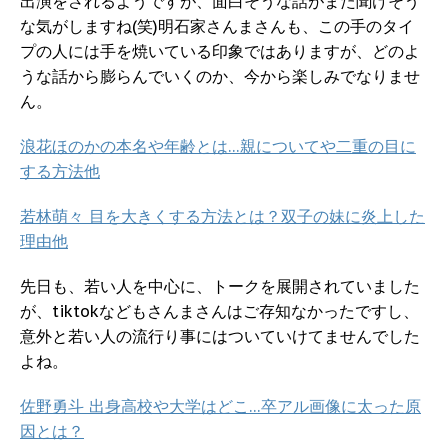
出演をされるようですが、面白そうな話がまた聞けそう
な気がしますね(笑)明石家さんまさんも、この手のタイ
プの人には手を焼いている印象ではありますが、どのよ
うな話から膨らんでいくのか、今から楽しみでなりませ
ん。
浪花ほのかの本名や年齢とは…親についてや二重の目に
する方法他
若林萌々 目を大きくする方法とは？双子の妹に炎上した
理由他
先日も、若い人を中心に、トークを展開されていました
が、tiktokなどもさんまさんはご存知なかったですし、
意外と若い人の流行り事にはついていけてませんでした
よね。
佐野勇斗 出身高校や大学はどこ…卒アル画像に太った原
因とは？