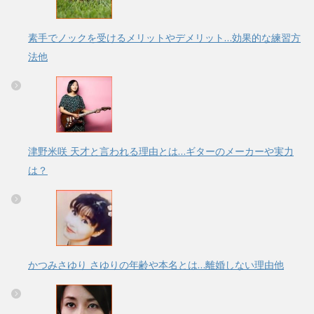
素手でノックを受けるメリットやデメリット…効果的な練習方
法他
津野米咲 天才と言われる理由とは…ギターのメーカーや実力
は？
かつみさゆり さゆりの年齢や本名とは…離婚しない理由他