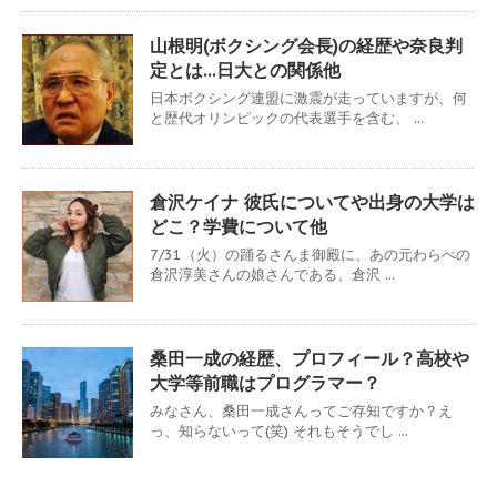
山根明(ボクシング会長)の経歴や奈良判
定とは…日大との関係他
日本ボクシング連盟に激震が走っていますが、何
と歴代オリンピックの代表選手を含む、 ...
倉沢ケイナ 彼氏についてや出身の大学は
どこ？学費について他
7/31（火）の踊るさんま御殿に、あの元わらべの
倉沢淳美さんの娘さんである、倉沢 ...
桑田一成の経歴、プロフィール？高校や
大学等前職はプログラマー？
みなさん、桑田一成さんってご存知ですか？え
っ、知らないって(笑) それもそうでし ...