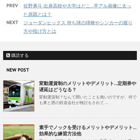
PREV
佐野勇斗 出身高校や大学はどこ…卒アル画像に太っ
た原因とは？
NEXT
ジョーダンヒックス 持ち球の球種やシンカーの握り
方や投げ方とは
購読する
NEW POST
変動運賃制のメリットやデメリット…定期券や
遅延はどうなる？
変動運賃制？なんて聞いたことも無いのですが、何で
も東と西の鉄道会社が検討をされて ...
素手でノックを受けるメリットやデメリット…
効果的な練習方法他