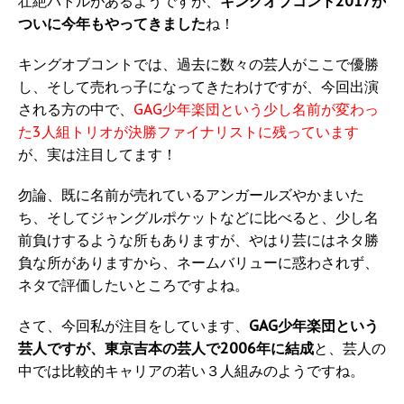
壮絶バトルがあるようですが、
キングオブコント2017が
ついに今年もやってきました
ね！
キングオブコントでは、過去に数々の芸人がここで優勝
し、そして売れっ子になってきたわけですが、今回出演
される方の中で、
GAG少年楽団という少し名前が変わっ
た3人組トリオが決勝ファイナリストに残っています
が、実は注目してます！
勿論、既に名前が売れているアンガールズやかまいた
ち、そしてジャングルポケットなどに比べると、少し名
前負けするような所もありますが、やはり芸にはネタ勝
負な所がありますから、ネームバリューに惑わされず、
ネタで評価したいところですよね。
さて、今回私が注目をしています、
GAG少年楽団という
芸人ですが、東京吉本の芸人で2006年に結成
と、芸人の
中では比較的キャリアの若い３人組みのようですね。