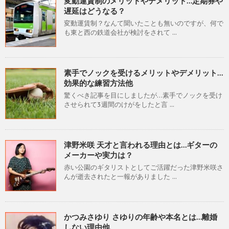
変動運賃制のメリットやデメリット…定期券や
遅延はどうなる？
変動運賃制？なんて聞いたことも無いのですが、何で
も東と西の鉄道会社が検討をされて ...
素手でノックを受けるメリットやデメリット…
効果的な練習方法他
驚くべき記事を目にしましたが…素手でノックを受け
させられて3週間のけがをしたと言 ...
津野米咲 天才と言われる理由とは…ギターの
メーカーや実力は？
赤い公園のギタリストとしてご活躍だった津野米咲さ
んが逝去されたと一報がありました ...
かつみさゆり さゆりの年齢や本名とは…離婚
しない理由他