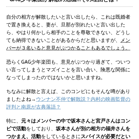
自分の相方が解散したいと言い出したら、これは既婚者
で置き換えると、妻が、旦那が別れたいと言い出した
ら、やはり何かしら相手のことを尊敬できない、どうし
ても納得できないことがあるからだと思いますが、
メン
バーが３名いると意見がぶつかることもあるでしょう。
恐らくGAG少年楽団も、意見がぶつかり過ぎて、ついつ
い言ってしまうとマズイことを言い合い、険悪な関係に
なってしまったのではないかと思いますね。
ちなみに解散と言えば、このコンビにもそんな噂があり
ましたよね→
ウンナン不仲で解散説？内村の映画監督の
評判と南原が古典落語？
特に、
元々はメンバーの中で坂本さんと宮戸さんはコン
ビで活動
をしており、
坂本さんが別の相方の福井さんを
つかまえ、活動
をしているときに
スパイスが必要だとい