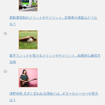
変動運賃制のメリットやデメリット…定期券や遅延はどうな
る？
素手でノックを受けるメリットやデメリット…効果的な練習方
法他
津野米咲 天才と言われる理由とは…ギターのメーカーや実力
は？