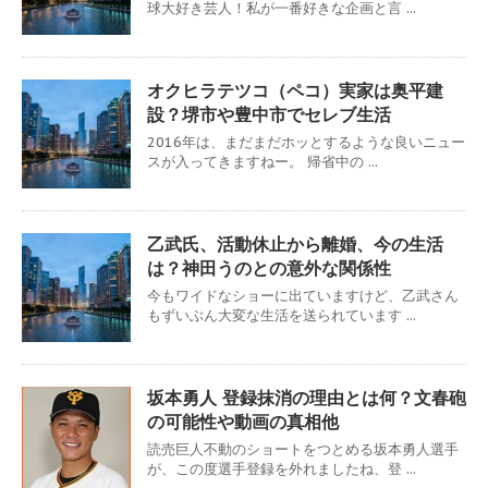
球大好き芸人！私が一番好きな企画と言 ...
オクヒラテツコ（ペコ）実家は奥平建
設？堺市や豊中市でセレブ生活
2016年は、まだまだホッとするような良いニュー
スが入ってきますねー。 帰省中の ...
乙武氏、活動休止から離婚、今の生活
は？神田うのとの意外な関係性
今もワイドなショーに出ていますけど、乙武さん
もずいぶん大変な生活を送られています ...
坂本勇人 登録抹消の理由とは何？文春砲
の可能性や動画の真相他
読売巨人不動のショートをつとめる坂本勇人選手
が、この度選手登録を外れましたね、登 ...