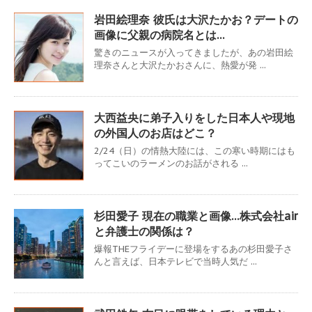
岩田絵理奈 彼氏は大沢たかお？デートの
画像に父親の病院名とは…
驚きのニュースが入ってきましたが、あの岩田絵
理奈さんと大沢たかおさんに、熱愛が発 ...
大西益央に弟子入りをした日本人や現地
の外国人のお店はどこ？
2/24（日）の情熱大陸には、この寒い時期にはも
ってこいのラーメンのお話がされる ...
杉田愛子 現在の職業と画像…株式会社air
と弁護士の関係は？
爆報THEフライデーに登場をするあの杉田愛子さ
んと言えば、日本テレビで当時人気だ ...