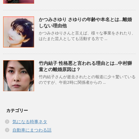
かつみさゆり さゆりの年齢や本名とは…離婚
しない理由他
かつみさゆりさんと言えば、様々な事業をされたり、
はたまた芸人としても活動する方で ...
竹内結子 性格悪と言われる理由とは…中村獅
童との離婚原因は？
竹内結子さんが逝去されたとの報道に少々驚いている
のですが、午前2時に関係者からの ...
カテゴリー
気になる時事ネタ
自動車にまつわる話