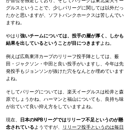
が首位を独走しており、そしてパリーグは東北楽天イー
グルスということで、少しパリーグに関しては以外だっ
たかと思いますが、ソフトバンクホークスは苦しんでい
ますね。
やはり
強いチームについては、投手の層が厚く、しかも
結果を出しているということが目につきます
よね。
例えば広島東洋カープのリリーフ投手陣としては、薮
田・ジャクソン・中田と良い投手がいますし、今年は先
発投手もジョンソンが抜けた穴をなんとか埋めています
よね。
そしてパリーグについては、楽天イーグルスは松井と森
原でしょうかね、ハーマンと福山についても、良持ち味
が出ていて良い抑え方をしていますよね。
現在、
日本のNPBリーグではリリーフ不足というのが懸
念されている
ようですが、
リリーフ投手というのは毎日