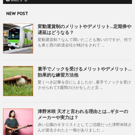
NEW POST
変動運賃制のメリットやデメリット…定期券や
遅延はどうなる？
変動運賃制？なんて聞いたことも無いのですが、何で
も東と西の鉄道会社が検討をされて ...
素手でノックを受けるメリットやデメリット…
効果的な練習方法他
驚くべき記事を目にしましたが…素手でノックを受け
させられて3週間のけがをしたと言 ...
津野米咲 天才と言われる理由とは…ギターの
メーカーや実力は？
赤い公園のギタリストとしてご活躍だった津野米咲さ
んが逝去されたと一報がありました ...