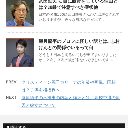
武田鉄矢 右目に眼帯をしている理由と
は？加齢で注意すべき症状他
日本の名曲100に武田鉄矢さんがご出演なされて
いおりますが、色々な有名な曲が出て ...
望月龍平のプロフに怪しい訳とは…志村
けんとの関係やいるって何
どうも！日本も明るい兆しが出てまいりました
が、２次、３次の波が来ないでほしいです ...
PREV
クリスティーン麗子カリーナの年齢や画像、国籍
は？子供も相撲界へ
NEXT
篠原慎平の不祥事の内容と詳細とは！高校中退の原
因と彼女について
購読する