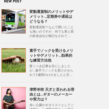
NEW POST
変動運賃制のメリットやデ
メリット…定期券や遅延は
どうなる？
変動運賃制？なんて聞いたこと
も無いのですが、何でも東と西
の鉄道会社が検討をされて ...
素手でノックを受けるメリ
ットやデメリット…効果的
な練習方法他
驚くべき記事を目にしました
が…素手でノックを受けさせら
れて3週間のけがをしたと言 ...
津野米咲 天才と言われる理
由とは…ギターのメーカー
や実力は？
赤い公園のギタリストとしてご