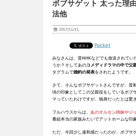
ボブサゲット 太った理
法他
2017/11/11
Pocket
みなさんは、昔NHKなどでも放送されてい
うか？そしてあの
コメディドラマの中で父
タグラムで
婚約の発表
をされたようです。
さて、そんなボブサゲットさんですが、昔
頃の印象としてこの父親役をしているボブ
マっていたわけですが、独身だったとは驚
フルハウスからは、
あのオルセン姉妹やジ
番組本当の家族みたいでアットホームな印
ただ、今回少し違和感だったのが、ボブサ