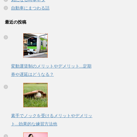
自動車にまつわる話
最近の投稿
変動運賃制のメリットやデメリット…定期
券や遅延はどうなる？
素手でノックを受けるメリットやデメリッ
ト…効果的な練習方法他