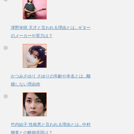
津野米咲 天才と言われる理由とは…ギター
のメーカーや実力は？
かつみさゆり さゆりの年齢や本名とは…離
婚しない理由他
竹内結子 性格悪と言われる理由とは…中村
獅童との離婚原因は？