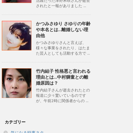
活躍だった津野米咲さんが逝去
されたと一報がありました ...
かつみさゆり さゆりの年齢
や本名とは…離婚しない理
由他
かつみさゆりさんと言えば、
様々な事業をされたり、はたま
た芸人としても活動する方で ...
竹内結子 性格悪と言われる
理由とは…中村獅童との離
婚原因は？
竹内結子さんが逝去されたとの
報道に少々驚いているのです
が、午前2時に関係者からの ...
カテゴリー
気になる時事ネタ