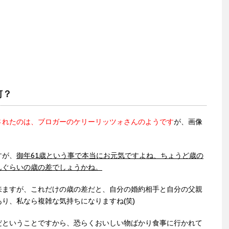
何？
されたのは、ブロガーのケリーリッツォさんのようです
が、画像
すが、
御年61歳という事で本当にお元気ですよね、ちょうど歳の
んぐらいの歳の差でしょうかね。
来ますが、これだけの歳の差だと、自分の婚約相手と自分の父親
り、私なら複雑な気持ちになりますね(笑)
だということですから、恐らくおいしい物ばかり食事に行かれて