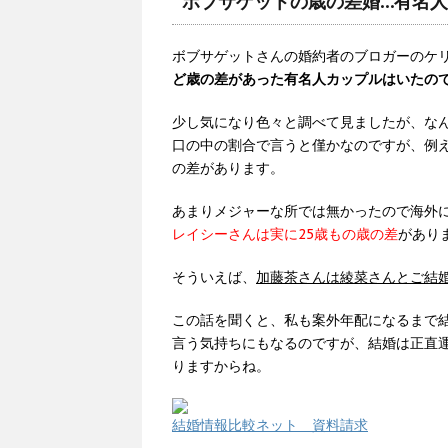
ボブサゲットの歳の差婚…有名
ボブサゲットさんの婚約者のブロガーのケリ
ど歳の差があった有名人カップルはいたの
少し気になり色々と調べて見ましたが、な
口の中の割合で言うと僅かなのですが、例え
の差があります。
あまりメジャーな所では無かったので海外
レイシーさんは実に25歳もの歳の差
があり
そういえば、
加藤茶さんは綾菜さんとご結婚
この話を聞くと、私も案外年配になるまで
言う気持ちにもなるのですが、結婚は正直
りますからね。
結婚情報比較ネット 資料請求