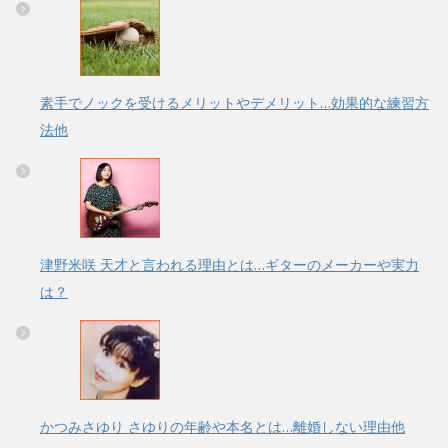
素手でノックを受けるメリットやデメリット…効果的な練習方
法他
津野米咲 天才と言われる理由とは…ギターのメーカーや実力
は？
かつみさゆり さゆりの年齢や本名とは…離婚しない理由他