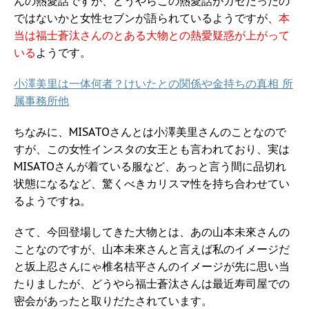
んの熱愛話ですが、どうやらこの熱愛話がガセだったの
ではないかと女性セブンが語られているようですが、
本
当は福士蒼汰さんのとある大物との熱愛疑惑が上がって
いる
ようです。
小澤美里は一体何者？けいたとの関係や金持ちの真相 所
属事務所他
ちなみに、MISATOさんとは小澤美里さんのことなので
すが、この女性インスタの女王とも言われており、実は
MISATOさんが着ている服など、あっと言う間に品切れ
状態になるなど、驚くべきカリスマ性を持ち合わせてい
るようですね。
さて、今回登場してきた大物とは、あの山本未來さんの
ことなのですが、山本未來さんと言えば私のイメージだ
と坂上忍さんにゃ椎名桔平さんのイメージが先に思い当
たりましたが、どうやら福士蒼汰さんは最近寿司屋での
密会があったと取りだたされています。