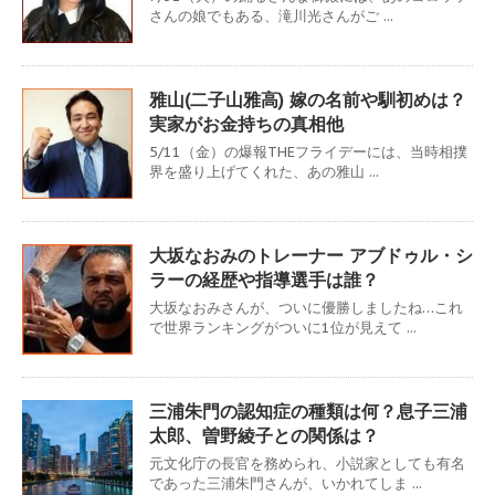
さんの娘でもある、滝川光さんがご ...
雅山(二子山雅高) 嫁の名前や馴初めは？
実家がお金持ちの真相他
5/11（金）の爆報THEフライデーには、当時相撲
界を盛り上げてくれた、あの雅山 ...
大坂なおみのトレーナー アブドゥル・シ
ラーの経歴や指導選手は誰？
大坂なおみさんが、ついに優勝しましたね…これ
で世界ランキングがついに1位が見えて ...
三浦朱門の認知症の種類は何？息子三浦
太郎、曽野綾子との関係は？
元文化庁の長官を務められ、小説家としても有名
であった三浦朱門さんが、いかれてしま ...