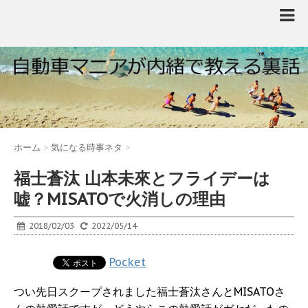
ホーム
>
気になる時事ネタ
>
福士蒼汰 山本未來とフライデーは
嘘？MISATOで火消しの理由
2018/02/03
2022/05/14
Pocket
つい先日スクープされました福士蒼汰さんとMISATOさ