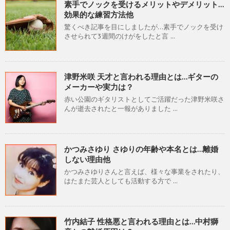
素手でノックを受けるメリットやデメリット…
効果的な練習方法他
驚くべき記事を目にしましたが…素手でノックを受け
させられて3週間のけがをしたと言 ...
津野米咲 天才と言われる理由とは…ギターの
メーカーや実力は？
赤い公園のギタリストとしてご活躍だった津野米咲さ
んが逝去されたと一報がありました ...
かつみさゆり さゆりの年齢や本名とは…離婚
しない理由他
かつみさゆりさんと言えば、様々な事業をされたり、
はたまた芸人としても活動する方で ...
竹内結子 性格悪と言われる理由とは…中村獅