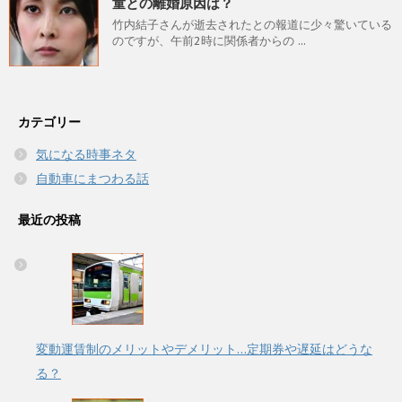
童との離婚原因は？
竹内結子さんが逝去されたとの報道に少々驚いている
のですが、午前2時に関係者からの ...
カテゴリー
気になる時事ネタ
自動車にまつわる話
最近の投稿
変動運賃制のメリットやデメリット…定期券や遅延はどうな
る？