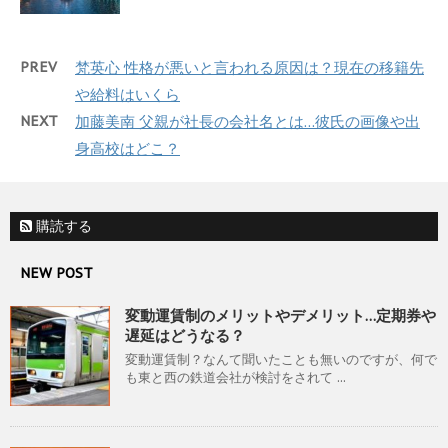
PREV
梵英心 性格が悪いと言われる原因は？現在の移籍先
や給料はいくら
NEXT
加藤美南 父親が社長の会社名とは…彼氏の画像や出
身高校はどこ？
購読する
NEW POST
変動運賃制のメリットやデメリット…定期券や
遅延はどうなる？
変動運賃制？なんて聞いたことも無いのですが、何で
も東と西の鉄道会社が検討をされて ...