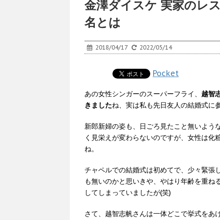
金澤ダイスケ 実家のレ
名とは
2018/04/17
2022/05/14
Pocket
あの女性シンガーのスーパーフライ、
越智
きました
ね、実は私も先日友人の結婚式に
新郎新婦の姿も、日ごろ見たこと無いよう
く見栄えが変わらないのですが、女性は化
ね。
チャペルでの結婚式は初めてで、少々緊張
も無いのかと思いきや、やはり年齢を重ね
してしまっていましたが(笑)
さて、越智志帆さんは一体どこで挙式をあ