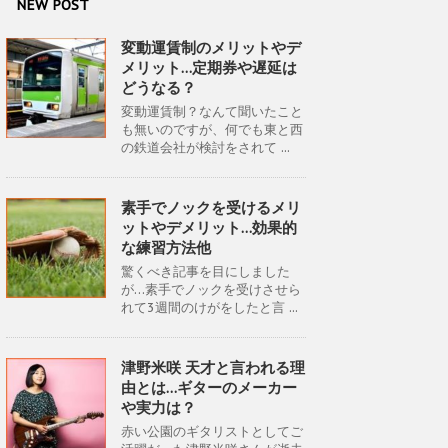
NEW POST
変動運賃制のメリットやデ
メリット…定期券や遅延は
どうなる？
変動運賃制？なんて聞いたこと
も無いのですが、何でも東と西
の鉄道会社が検討をされて ...
素手でノックを受けるメリ
ットやデメリット…効果的
な練習方法他
驚くべき記事を目にしました
が…素手でノックを受けさせら
れて3週間のけがをしたと言 ...
津野米咲 天才と言われる理
由とは…ギターのメーカー
や実力は？
赤い公園のギタリストとしてご