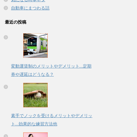
自動車にまつわる話
最近の投稿
変動運賃制のメリットやデメリット…定期
券や遅延はどうなる？
素手でノックを受けるメリットやデメリッ
ト…効果的な練習方法他