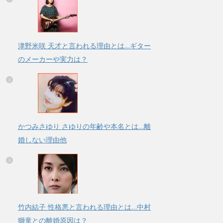
津野米咲 天才と言われる理由とは…ギター
のメーカーや実力は？
かつみさゆり さゆりの年齢や本名とは…離
婚しない理由他
竹内結子 性格悪と言われる理由とは…中村
獅童との離婚原因は？