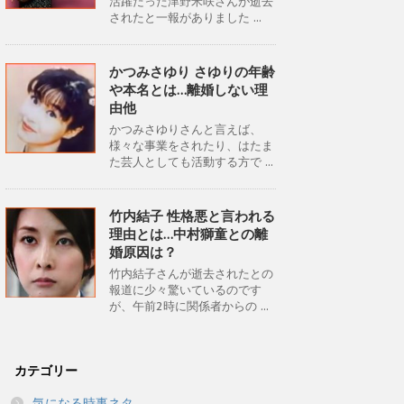
活躍だった津野米咲さんが逝去
されたと一報がありました ...
かつみさゆり さゆりの年齢
や本名とは…離婚しない理
由他
かつみさゆりさんと言えば、
様々な事業をされたり、はたま
た芸人としても活動する方で ...
竹内結子 性格悪と言われる
理由とは…中村獅童との離
婚原因は？
竹内結子さんが逝去されたとの
報道に少々驚いているのです
が、午前2時に関係者からの ...
カテゴリー
気になる時事ネタ