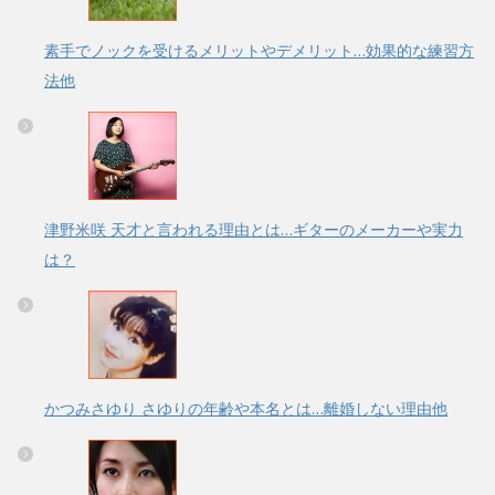
素手でノックを受けるメリットやデメリット…効果的な練習方
法他
津野米咲 天才と言われる理由とは…ギターのメーカーや実力
は？
かつみさゆり さゆりの年齢や本名とは…離婚しない理由他