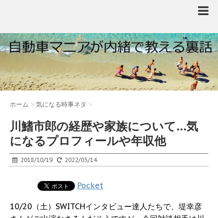
ホーム
>
気になる時事ネタ
>
川鰭市郎の経歴や家族について…気
になるプロフィールや年収他
2018/10/19
2022/05/14
Pocket
10/20（土）SWITCHインタビュー達人たちで、堤幸彦