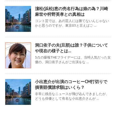
濵松(浜松)恵の売名行為は娘の為？川崎
麻世や狩野英孝との真相は
コント芸では、あの芸人には勝てないんじゃない
かと思うのですが、東京03と言えばご ...
洞口依子の夫(旦那)は誰？子供について
や現在の様子とは…
3/1の爆報THEフライデーには、当時人気だった女
優の、洞口依子さんがご出演をな ...
小出恵介が出演のコーヒーCM打切りで
損害賠償請求額はいくら？
非常に残念なニュースが飛び込んできましたが、
どうも俳優として有名な小出恵介さんが ...