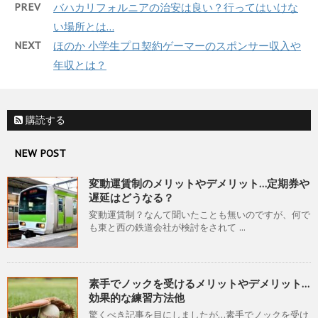
PREV
バハカリフォルニアの治安は良い？行ってはいけな
い場所とは…
NEXT
ほのか 小学生プロ契約ゲーマーのスポンサー収入や
年収とは？
購読する
NEW POST
変動運賃制のメリットやデメリット…定期券や
遅延はどうなる？
変動運賃制？なんて聞いたことも無いのですが、何で
も東と西の鉄道会社が検討をされて ...
素手でノックを受けるメリットやデメリット…
効果的な練習方法他
驚くべき記事を目にしましたが…素手でノックを受け