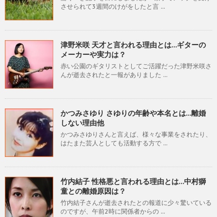
させられて3週間のけがをしたと言 ...
津野米咲 天才と言われる理由とは…ギターの
メーカーや実力は？
赤い公園のギタリストとしてご活躍だった津野米咲さ
んが逝去されたと一報がありました ...
かつみさゆり さゆりの年齢や本名とは…離婚
しない理由他
かつみさゆりさんと言えば、様々な事業をされたり、
はたまた芸人としても活動する方で ...
竹内結子 性格悪と言われる理由とは…中村獅
童との離婚原因は？
竹内結子さんが逝去されたとの報道に少々驚いている
のですが、午前2時に関係者からの ...