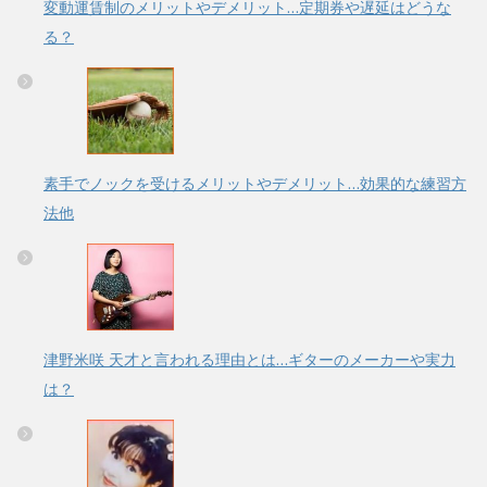
変動運賃制のメリットやデメリット…定期券や遅延はどうな
る？
素手でノックを受けるメリットやデメリット…効果的な練習方
法他
津野米咲 天才と言われる理由とは…ギターのメーカーや実力
は？