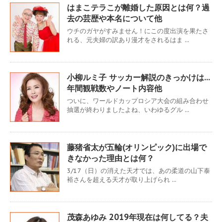
はまこテラこが離婚した原因とは何？過
去の芸歴や本名について他
ウチのガヤがすみません！にこの度出演を果たさ
れる、元夫婦の訳あり漫才をされるはま ...
小柳ルミ子 サッカー解説のきっかけは…
年間観戦数やノート内容他
ついに、ワールドカップロシア大会の組み合わせ
抽選が終わりましたよね、いわゆるグル ...
藤猪省太が五輪(オリンピック)に出場で
きなかった理由とは何？
3/17（日）の消えた天才では、あの柔道の山下泰
裕さんを超える天才が取り上げられ ...
茂森あゆみ 2019年現在は何してる？夫