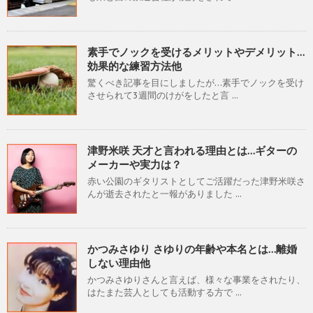
素手でノックを受けるメリットやデメリット…
効果的な練習方法他
驚くべき記事を目にしましたが…素手でノックを受け
させられて3週間のけがをしたと言 ...
津野米咲 天才と言われる理由とは…ギターの
メーカーや実力は？
赤い公園のギタリストとしてご活躍だった津野米咲さ
んが逝去されたと一報がありました ...
かつみさゆり さゆりの年齢や本名とは…離婚
しない理由他
かつみさゆりさんと言えば、様々な事業をされたり、
はたまた芸人としても活動する方で ...