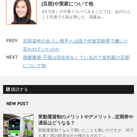
(旦那)や実家について他
4/17(水）の今夜くらべてみましたでは、あのだん
ご３兄弟で人気を博した、茂森あ ...
PREV
吉田栄作の合コン相手とは誰？何故芸能界で嫌いと
言われていたのか
NEXT
西郷隆盛 子孫は現在何をしているの？友利新の旦那
について他
購読する
NEW POST
変動運賃制のメリットやデメリット…定期券や
遅延はどうなる？
変動運賃制？なんて聞いたことも無いのですが、何で
も東と西の鉄道会社が検討をされて ...