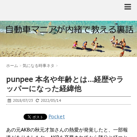
ホーム
>
気になる時事ネタ
>
punpee 本名や年齢とは…経歴やラ
ッパーになった経緯他
2018/07/23
2022/05/14
Pocket
あの元AKBの秋元才加さんの熱愛が発覚したと、一部報