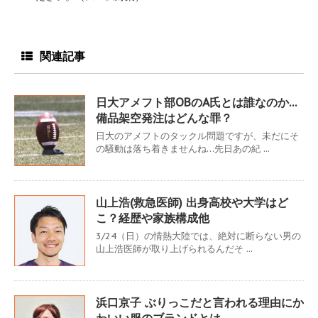
関連記事
日大アメフト部OBのA氏とは誰なのか…
備品架空発注はどんな罪？
日大のアメフトのタックル問題ですが、未だにそ
の騒動は落ち着きませんね…先日あの紀 ...
山上浩(救急医師) 出身高校や大学はど
こ？経歴や家族構成他
3/24（日）の情熱大陸では、絶対に断らない男の
山上浩医師が取り上げられるんだそ ...
浜口京子 ぶりっこだと言われる理由にか
わいい服のブランドとは…