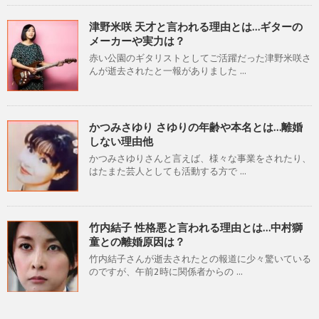
津野米咲 天才と言われる理由とは…ギターの
メーカーや実力は？
赤い公園のギタリストとしてご活躍だった津野米咲さ
んが逝去されたと一報がありました ...
かつみさゆり さゆりの年齢や本名とは…離婚
しない理由他
かつみさゆりさんと言えば、様々な事業をされたり、
はたまた芸人としても活動する方で ...
竹内結子 性格悪と言われる理由とは…中村獅
童との離婚原因は？
竹内結子さんが逝去されたとの報道に少々驚いている
のですが、午前2時に関係者からの ...