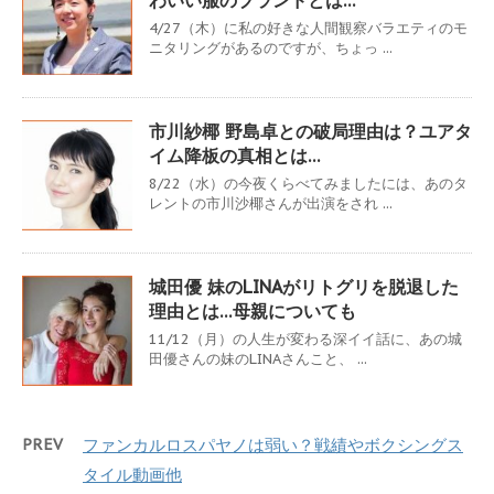
4/27（木）に私の好きな人間観察バラエティのモ
ニタリングがあるのですが、ちょっ ...
市川紗椰 野島卓との破局理由は？ユアタ
イム降板の真相とは…
8/22（水）の今夜くらべてみましたには、あのタ
レントの市川沙椰さんが出演をされ ...
城田優 妹のLINAがリトグリを脱退した
理由とは…母親についても
11/12（月）の人生が変わる深イイ話に、あの城
田優さんの妹のLINAさんこと、 ...
PREV
ファンカルロスパヤノは弱い？戦績やボクシングス
タイル動画他