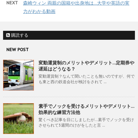
NEXT
森崎ウィン 両親の国籍や出身地は…大学や英語の実
力がわかる動画
購読する
NEW POST
変動運賃制のメリットやデメリット…定期券や
遅延はどうなる？
変動運賃制？なんて聞いたことも無いのですが、何で
も東と西の鉄道会社が検討をされて ...
素手でノックを受けるメリットやデメリット…
効果的な練習方法他
驚くべき記事を目にしましたが…素手でノックを受け
させられて3週間のけがをしたと言 ...