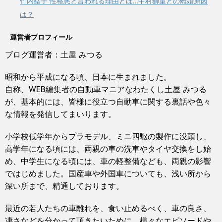
竹内結子 性格悪と言われる理由とは…中村獅童との離婚原因
は？
運営者プロフィール
ブログ運営者：土屋 みつる
昭和から平成になる頃、日本に生まれました。
自称、WEB編集者の自動車マニアなわたくし土屋 みつる
が、基本的には、皆様に役立つ自動車に関する裏話や色々
な情報を発信してまいります。
小学校低学年からプラモデル、ミニ四駆の製作に没頭し、
高学年になる頃には、両親の車の洗車やタイヤ交換をし始
め、中学生になる頃には、車の軽整備なども、両親の影響
ではじめました。国産車や外国車についても、浅い所から
深い所まで、精通しております。
最近の若人たちの車離れを、食い止めるべく、車の良さ、
凄さなどを分かって頂きたいために、様々なエピソードや