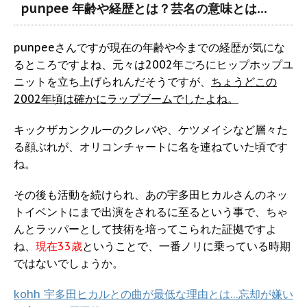
punpee 年齢や経歴とは？芸名の意味とは…
punpeeさんですが現在の年齢や今までの経歴が気にな
るところですよね、元々は2002年ごろにヒップホップユ
ニットを立ち上げられんだそうですが、
ちょうどこの
2002年頃は確かにラップブームでしたよね。
キックザカンクルーのクレバや、ケツメイシなど層々た
る顔ぶれが、オリコンチャートに名を連ねていた頃です
ね。
その後も活動を続けられ、あの宇多田ヒカルさんのネッ
トイベントにまで出演をされるに至るという事で、ちゃ
んとラッパーとして技術を培ってこられた証拠ですよ
ね、
現在33歳
ということで、一番ノリに乗っている時期
ではないでしょうか。
kohh 宇多田ヒカルとの曲が最低な理由とは…忘却が嫌い