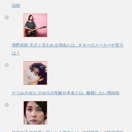
法他
津野米咲 天才と言われる理由とは…ギターのメーカーや実力
は？
かつみさゆり さゆりの年齢や本名とは…離婚しない理由他