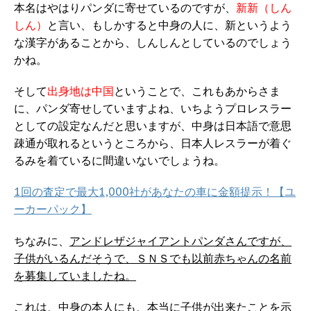
本名はやはりパンダに寄せているのですが、
新新（しん
しん）
と言い、もしかすると中身の人に、新というよう
な漢字があることから、しんしんとしているのでしょう
かね。
そして
出身地は中国
ということで、これもあからさま
に、パンダ寄せしていますよね、いちようプロレスラー
としての設定なんだと思いますが、中身は日本語で意思
疎通が取れるというところから、日本人レスラーが着ぐ
るみを着ているに間違いないでしょうね。
1回の査定で最大1,000社があなたの車に金額提示！【ユ
ーカーパック】
ちなみに、
アンドレザジャイアントパンダさんですが、
子供がいるんだそうで、ＳＮＳでも以前赤ちゃんの名前
を募集していましたね。
これは、中身の本人にも、本当に子供が出来たことを示