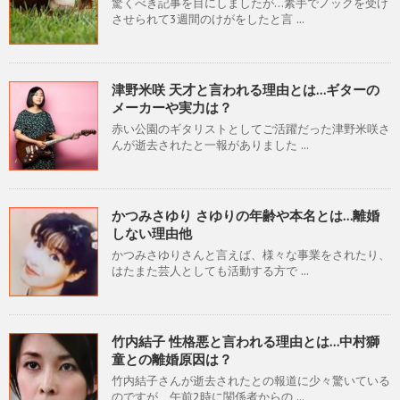
驚くべき記事を目にしましたが…素手でノックを受け
させられて3週間のけがをしたと言 ...
津野米咲 天才と言われる理由とは…ギターの
メーカーや実力は？
赤い公園のギタリストとしてご活躍だった津野米咲さ
んが逝去されたと一報がありました ...
かつみさゆり さゆりの年齢や本名とは…離婚
しない理由他
かつみさゆりさんと言えば、様々な事業をされたり、
はたまた芸人としても活動する方で ...
竹内結子 性格悪と言われる理由とは…中村獅
童との離婚原因は？
竹内結子さんが逝去されたとの報道に少々驚いている
のですが、午前2時に関係者からの ...