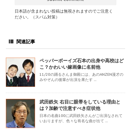
日本語が含まれない投稿は無視されますのでご注意く
ださい。（スパム対策）
関連記事
ペッパーボーイズ石本の出身や高校はど
こ？かわいい嫁画像に名前他
11/20の踊るさんま御殿には、あのANZEN漫才の
みやぞんの後輩が出演を果たす ...
武田鉄矢 右目に眼帯をしている理由と
は？加齢で注意すべき症状他
日本の名曲100に武田鉄矢さんがご出演なされて
いおりますが、色々な有名な曲が出て ...