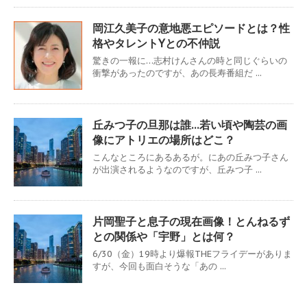
岡江久美子の意地悪エピソードとは？性
格やタレントYとの不仲説
驚きの一報に…志村けんさんの時と同じぐらいの
衝撃があったのですが、あの長寿番組だ ...
丘みつ子の旦那は誰…若い頃や陶芸の画
像にアトリエの場所はどこ？
こんなところにあるあるが。にあの丘みつ子さん
が出演されるようなのですが、丘みつ子 ...
片岡聖子と息子の現在画像！とんねるず
との関係や「宇野」とは何？
6/30（金）19時より爆報THEフライデーがありま
すが、今回も面白そうな「あの ...