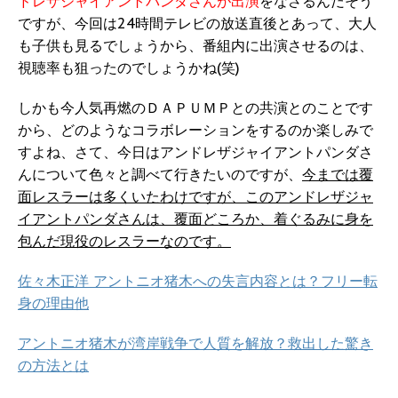
ドレザジャイアントパンダさんが出演
をなさるんだそう
ですが、今回は24時間テレビの放送直後とあって、大人
も子供も見るでしょうから、番組内に出演させるのは、
視聴率も狙ったのでしょうかね(笑)
しかも今人気再燃のＤＡＰＵＭＰとの共演とのことです
から、どのようなコラボレーションをするのか楽しみで
すよね、さて、今日はアンドレザジャイアントパンダさ
んについて色々と調べて行きたいのですが、
今までは覆
面レスラーは多くいたわけですが、このアンドレザジャ
イアントパンダさんは、覆面どころか、着ぐるみに身を
包んだ現役のレスラーなのです。
佐々木正洋 アントニオ猪木への失言内容とは？フリー転
身の理由他
アントニオ猪木が湾岸戦争で人質を解放？救出した驚き
の方法とは