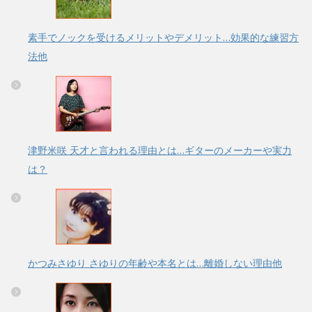
素手でノックを受けるメリットやデメリット…効果的な練習方
法他
津野米咲 天才と言われる理由とは…ギターのメーカーや実力
は？
かつみさゆり さゆりの年齢や本名とは…離婚しない理由他