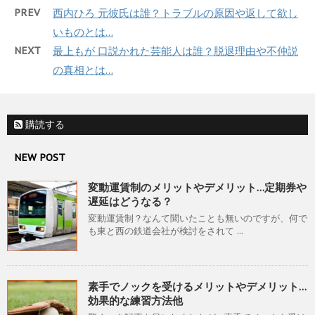
PREV
西内ひろ 元彼氏は誰？トラブルの原因や返して欲し
いものとは…
NEXT
最上もが 口説かれた芸能人は誰？脱退理由や不仲説
の真相とは…
購読する
NEW POST
変動運賃制のメリットやデメリット…定期券や
遅延はどうなる？
変動運賃制？なんて聞いたことも無いのですが、何で
も東と西の鉄道会社が検討をされて ...
素手でノックを受けるメリットやデメリット…
効果的な練習方法他