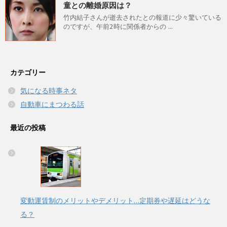
童との離婚原因は？
竹内結子さんが逝去されたとの報道に少々驚いている
のですが、午前2時に関係者からの ...
カテゴリー
気になる時事ネタ
自動車にまつわる話
最近の投稿
変動運賃制のメリットやデメリット…定期券や遅延はどうな
る？