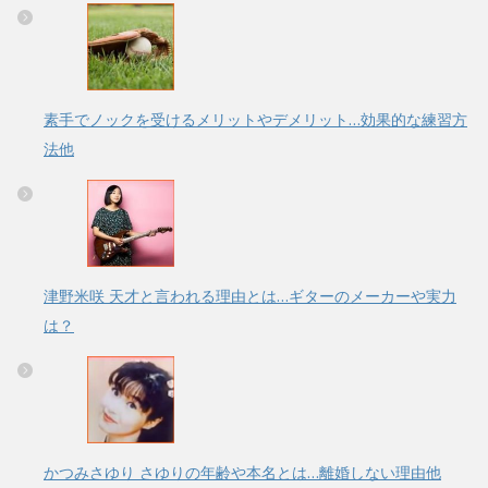
素手でノックを受けるメリットやデメリット…効果的な練習方
法他
津野米咲 天才と言われる理由とは…ギターのメーカーや実力
は？
かつみさゆり さゆりの年齢や本名とは…離婚しない理由他