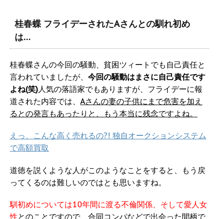
桂春蝶 フライデーされたAさんとの馴れ初め
は…
桂春蝶さんの今回の騒動、貧困ツィートでも自己責任と
言われていましたが、
今回の騒動はまさに自己責任です
よね(笑)
人気の落語家でもありますが、フライデーに報
道された内容では、
Aさんの妻の子供にまで危害を加え
るとの発言もあったりと、もう本当に残念ですよね。
えっ、こんな高く売れるの?! 独自オークションシステム
で高額買取
道徳を説くような人がこのようなことをすると、もう戻
ってくるのは難しいのではとも思いますね。
馴初めについては10年間に渡る不倫関係、そして愛人女
性
とのことですので、合同コンパなどで出会った間柄で