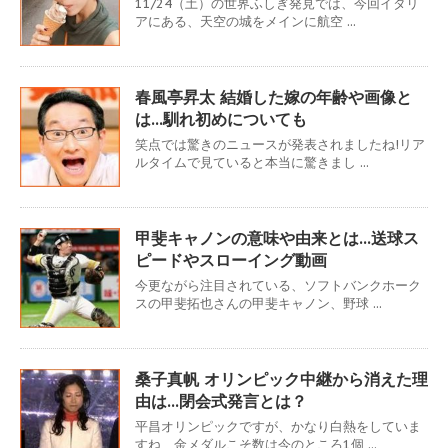
11/24（土）の世界ふしぎ発見では、今回イタリ
アにある、天空の城をメインに航空 ...
春風亭昇太 結婚した嫁の年齢や画像と
は…馴れ初めについても
笑点では驚きのニュースが発表されましたね!リア
ルタイムで見ていると本当に驚きまし ...
甲斐キャノンの意味や由来とは…送球ス
ピードやスローイング動画
今更ながら注目されている、ソフトバンクホーク
スの甲斐拓也さんの甲斐キャノン、野球 ...
桑子真帆 オリンピック中継から消えた理
由は…閉会式発言とは？
平昌オリンピックですが、かなり白熱をしていま
すね、金メダルこそ数は今のところ1個 ...