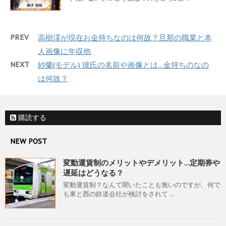
PREV
高樹澪が現在お金持ちなのは何故？旦那の職業と本
人画像に年収他
NEXT
紗蘭(モデル) 彼氏の名前や画像とは…金持ちのなの
は何故？
購読する
NEW POST
変動運賃制のメリットやデメリット…定期券や
遅延はどうなる？
変動運賃制？なんて聞いたことも無いのですが、何で
も東と西の鉄道会社が検討をされて ...