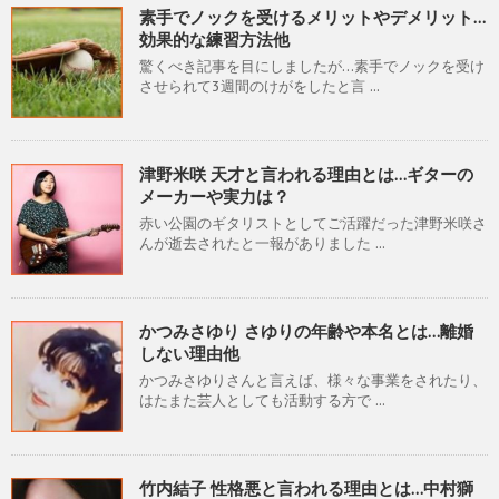
素手でノックを受けるメリットやデメリット…
効果的な練習方法他
驚くべき記事を目にしましたが…素手でノックを受け
させられて3週間のけがをしたと言 ...
津野米咲 天才と言われる理由とは…ギターの
メーカーや実力は？
赤い公園のギタリストとしてご活躍だった津野米咲さ
んが逝去されたと一報がありました ...
かつみさゆり さゆりの年齢や本名とは…離婚
しない理由他
かつみさゆりさんと言えば、様々な事業をされたり、
はたまた芸人としても活動する方で ...
竹内結子 性格悪と言われる理由とは…中村獅