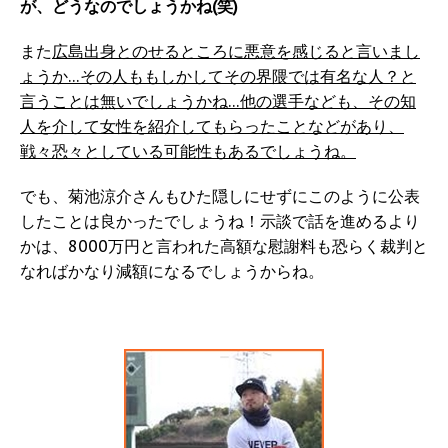
が、どうなのでしょうかね(笑)
また
広島出身とのせるところに悪意を感じると言いまし
ょうか…その人ももしかしてその界隈では有名な人？と
言うことは無いでしょうかね…他の選手なども、その知
人を介して女性を紹介してもらったことなどがあり、
戦々恐々としている可能性もあるでしょうね。
でも、菊池涼介さんもひた隠しにせずにこのように公表
したことは良かったでしょうね！示談で話を進めるより
かは、8000万円と言われた高額な慰謝料も恐らく裁判と
なればかなり減額になるでしょうからね。