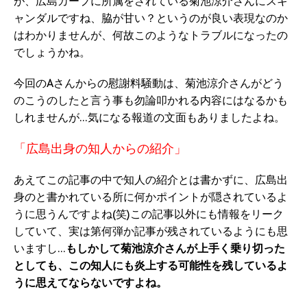
が、広島カープに所属をされている菊池涼介さんにスキ
ャンダルですね、脇が甘い？というのが良い表現なのか
はわかりませんが、何故このようなトラブルになったの
でしょうかね。
今回のAさんからの慰謝料騒動は、菊池涼介さんがどう
のこうのしたと言う事も勿論叩かれる内容にはなるかも
しれませんが…気になる報道の文面もありましたよね。
「広島出身の知人からの紹介」
あえてこの記事の中で知人の紹介とは書かずに、広島出
身のと書かれている所に何かポイントが隠されているよ
うに思うんですよね(笑)この記事以外にも情報をリーク
していて、実は第何弾か記事が残されているようにも思
いますし…
もしかして菊池涼介さんが上手く乗り切った
としても、この知人にも炎上する可能性を残しているよ
うに思えてならないですよね。