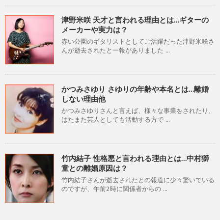
津野米咲 天才と言われる理由とは…ギターの
メーカーや実力は？
赤い公園のギタリストとしてご活躍だった津野米咲さ
んが逝去されたと一報がありました ...
かつみさゆり さゆりの年齢や本名とは…離婚
しない理由他
かつみさゆりさんと言えば、様々な事業をされたり、
はたまた芸人としても活動する方で ...
竹内結子 性格悪と言われる理由とは…中村獅
童との離婚原因は？
竹内結子さんが逝去されたとの報道に少々驚いている
のですが、午前2時に関係者からの ...