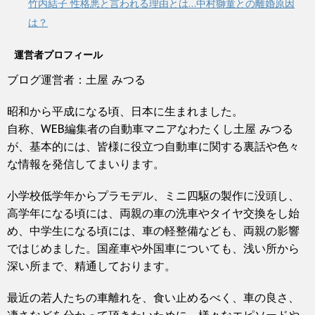
竹内結子 性格悪と言われる理由とは…中村獅童との離婚原因
は？
運営者プロフィール
ブログ運営者：土屋 みつる
昭和から平成になる頃、日本に生まれました。
自称、WEB編集者の自動車マニアなわたくし土屋 みつる
が、基本的には、皆様に役立つ自動車に関する裏話や色々
な情報を発信してまいります。
小学校低学年からプラモデル、ミニ四駆の製作に没頭し、
高学年になる頃には、両親の車の洗車やタイヤ交換をし始
め、中学生になる頃には、車の軽整備なども、両親の影響
ではじめました。国産車や外国車についても、浅い所から
深い所まで、精通しております。
最近の若人たちの車離れを、食い止めるべく、車の良さ、
凄さなどを分かって頂きたいために、様々なエピソードや