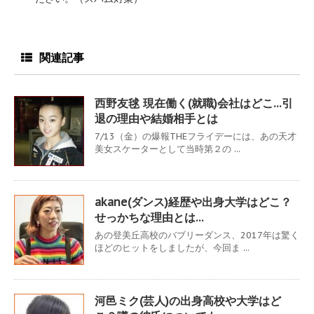
関連記事
西野友毬 現在働く(就職)会社はどこ…引
退の理由や結婚相手とは
7/13（金）の爆報THEフライデーには、あの天才
美女スケーターとして当時第２の ...
akane(ダンス)経歴や出身大学はどこ？
せっかちな理由とは…
あの登美丘高校のバブリーダンス、2017年は驚く
ほどのヒットをしましたが、今回ま ...
河邑ミク(芸人)の出身高校や大学はど