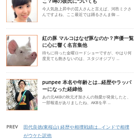
こ？噂の彼氏についても
今人気急上昇中の芸人さんと言えば、河邑ミクさ
んですよね、ここ最近では踊るさんま御 ...
紅の豚 マルコはなぜ豚なのか？声優一覧
に心に響く名言集他
待ちに待った金曜ロードショーですが、やはり何
度見ても飽きないのは、スタジオジブリ ...
punpee 本名や年齢とは…経歴やラッパ
ーになった経緯他
あの元AKBの秋元才加さんの熱愛が発覚したと、
一部報道がありましたね、AKBを卒 ...
PREV
田代良徳(東桜山) 経歴や相撲戦績は…インドで相撲
がウケた訳他