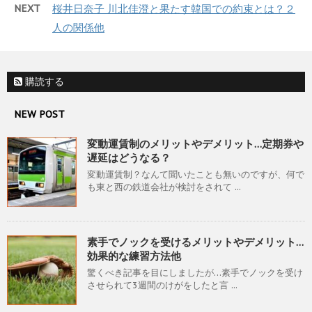
NEXT
桜井日奈子 川北佳澄と果たす韓国での約束とは？２
人の関係他
購読する
NEW POST
変動運賃制のメリットやデメリット…定期券や
遅延はどうなる？
変動運賃制？なんて聞いたことも無いのですが、何で
も東と西の鉄道会社が検討をされて ...
素手でノックを受けるメリットやデメリット…
効果的な練習方法他
驚くべき記事を目にしましたが…素手でノックを受け
させられて3週間のけがをしたと言 ...