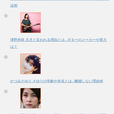
法他
津野米咲 天才と言われる理由とは…ギターのメーカーや実力
は？
かつみさゆり さゆりの年齢や本名とは…離婚しない理由他