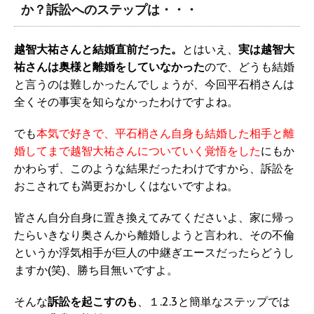
か？訴訟へのステップは・・・
越智大祐さんと結婚直前だった。
とはいえ、
実は越智大
祐さんは奥様と離婚をしていなかった
ので、どうも結婚
と言うのは難しかったんでしょうが、今回平石梢さんは
全くその事実を知らなかったわけですよね。
でも
本気で好きで、平石梢さん自身も結婚した相手と離
婚してまで越智大祐さんについていく覚悟をした
にもか
かわらず、このような結果だったわけですから、訴訟を
おこされても満更おかしくはないですよね。
皆さん自分自身に置き換えてみてくださいよ、家に帰っ
たらいきなり奥さんから離婚しようと言われ、その不倫
というか浮気相手が巨人の中継ぎエースだったらどうし
ますか(笑)、勝ち目無いですよ。
そんな
訴訟を起こすのも
、１.2.3と簡単なステップでは