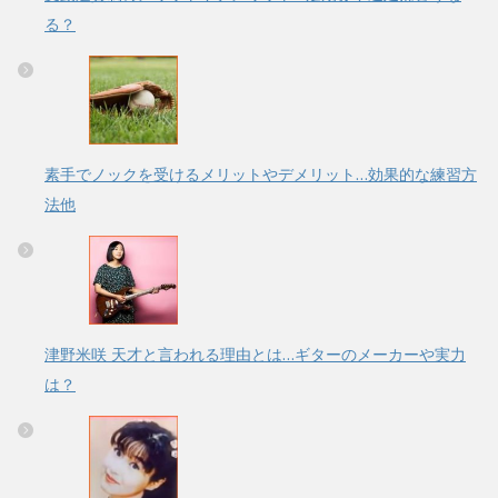
る？
素手でノックを受けるメリットやデメリット…効果的な練習方
法他
津野米咲 天才と言われる理由とは…ギターのメーカーや実力
は？