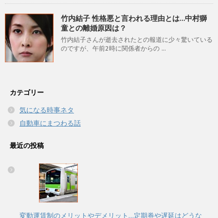
竹内結子 性格悪と言われる理由とは…中村獅
童との離婚原因は？
竹内結子さんが逝去されたとの報道に少々驚いている
のですが、午前2時に関係者からの ...
カテゴリー
気になる時事ネタ
自動車にまつわる話
最近の投稿
変動運賃制のメリットやデメリット…定期券や遅延はどうな