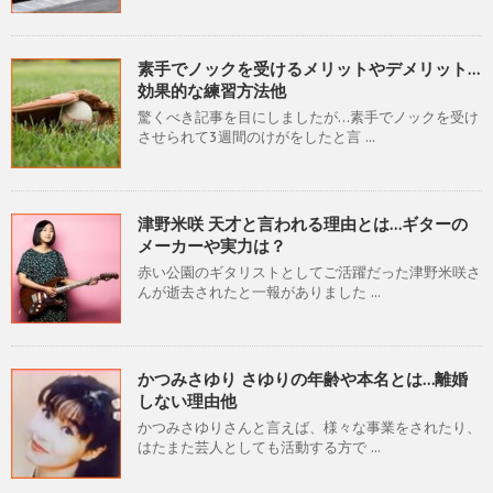
素手でノックを受けるメリットやデメリット…
効果的な練習方法他
驚くべき記事を目にしましたが…素手でノックを受け
させられて3週間のけがをしたと言 ...
津野米咲 天才と言われる理由とは…ギターの
メーカーや実力は？
赤い公園のギタリストとしてご活躍だった津野米咲さ
んが逝去されたと一報がありました ...
かつみさゆり さゆりの年齢や本名とは…離婚
しない理由他
かつみさゆりさんと言えば、様々な事業をされたり、
はたまた芸人としても活動する方で ...