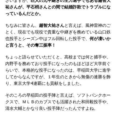
ざいますが、
巨人の元中継ぎの主力選手でもある越智大
祐さんが、平石梢さんとの間で結婚詐欺でトラブルにな
っているんだとか。
ちなみに皆さん、
越智大祐さん
と言えば、風神雷神のご
とく、現在でも現役で貴重な中継ぎを務めている山口鉄
也投手とシーズン中はフル回転した投手で、
何が凄いか
と言うと、その奪三振率！
ちょっと語らせていただくと、高校までは何と捕手や、
内野手を務めており投手になったのもほどほど大学前ぐ
らいで、本格的な投手になったのは、早稲田大学に進学
してからなんですが、１年生のときから無傷の連勝を飾
り、東京大学4連覇にも貢献をしました。
そのころの早稲田の投手陣と言えば、ソフトバンクホー
クスで、ＭＬＢのカブスでも活躍された和田毅投手や、
清水大輔とかなり良い投手陣だったんですよね。