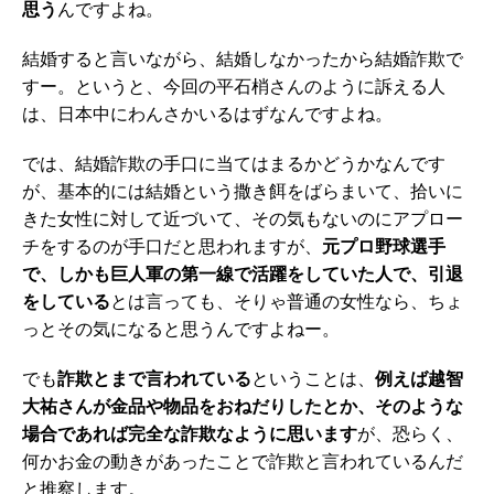
思う
んですよね。
結婚すると言いながら、結婚しなかったから結婚詐欺で
すー。というと、今回の平石梢さんのように訴える人
は、日本中にわんさかいるはずなんですよね。
では、結婚詐欺の手口に当てはまるかどうかなんです
が、基本的には結婚という撒き餌をばらまいて、拾いに
きた女性に対して近づいて、その気もないのにアプロー
チをするのが手口だと思われますが、
元プロ野球選手
で、しかも巨人軍の第一線で活躍をしていた人で、引退
をしている
とは言っても、そりゃ
普通の女性なら、ちょ
っとその気になると思うんですよねー。
でも
詐欺とまで言われている
ということは、
例えば越智
大祐さんが金品や物品をおねだりしたとか、そのような
場合であれば完全な詐欺なように思います
が、恐らく、
何かお金の動きがあったことで詐欺と言われているんだ
と推察します。