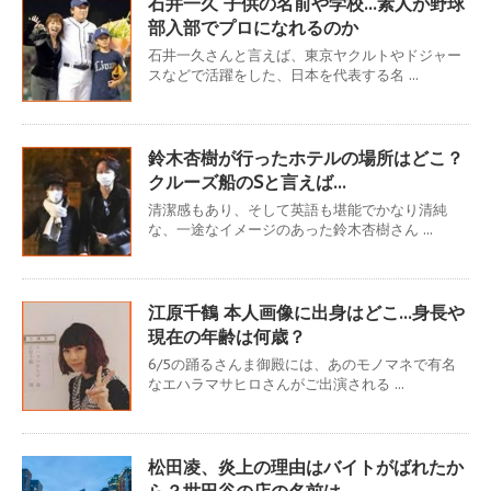
石井一久 子供の名前や学校…素人が野球
部入部でプロになれるのか
石井一久さんと言えば、東京ヤクルトやドジャー
スなどで活躍をした、日本を代表する名 ...
鈴木杏樹が行ったホテルの場所はどこ？
クルーズ船のSと言えば…
清潔感もあり、そして英語も堪能でかなり清純
な、一途なイメージのあった鈴木杏樹さん ...
江原千鶴 本人画像に出身はどこ…身長や
現在の年齢は何歳？
6/5の踊るさんま御殿には、あのモノマネで有名
なエハラマサヒロさんがご出演される ...
松田凌、炎上の理由はバイトがばれたか
ら？世田谷の店の名前は