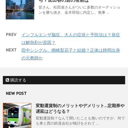
皆さん、松田凌さんがついに多数のオーディショ
ンを勝ち抜き、金木研役に内定し、無事 ...
PREV
インフルエンザ脳症、大人の症状と予防法は？発症
は解熱剤が原因？
NEXT
田中シングル、楢崎梨花子と結婚？正体は静岡出身
の元教師か
購読する
NEW POST
変動運賃制のメリットやデメリット…定期券や
遅延はどうなる？
変動運賃制？なんて聞いたことも無いのですが、何で
も東と西の鉄道会社が検討をされて ...