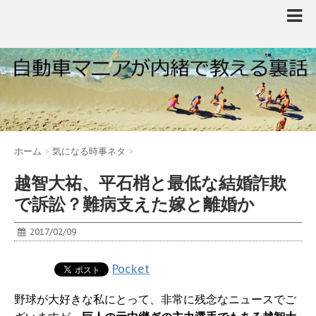
ホーム
>
気になる時事ネタ
>
越智大祐、平石梢と最低な結婚詐欺
で訴訟？難病支えた嫁と離婚か
2017/02/09
Pocket
野球が大好きな私にとって、非常に残念なニュースでご