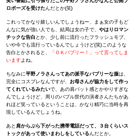
笑い番組に引っ張りだこの平野ノラさんがなんと公開プ
ロポーズを受けた
んだとか(笑)
これってかなり嬉しいんでしょうねー、まぁ女の子もど
んなに気が強い人でも、結局は女の子で、
やはりロマン
チックな告白
とか、少し前に流行ったフラッシュモブ、
いや今でも流行っているんでしょうけど(笑)このような
告白とかされると、
「ＯＫバブリー！」って言ってしま
います
よね。
ちなみに
平野ノラさんってあの派手なバブリーな服
は、
完全にコスプレなんですが、
お母さんが協力をして作っ
てくれているみたい
で、あの肩パット感とかやりすぎな
んでしょうけど、周りのバブル世代の演者さんたちがあ
れほど笑っているということは、かなり精巧に当時を再
現しているんでしょうね。
あと
肩からぶら下がった携帯電話だって、３台くらいス
トックがあって使いまわしをしている
んだとか。