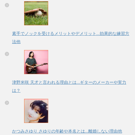
素手でノックを受けるメリットやデメリット…効果的な練習方
法他
津野米咲 天才と言われる理由とは…ギターのメーカーや実力
は？
かつみさゆり さゆりの年齢や本名とは…離婚しない理由他