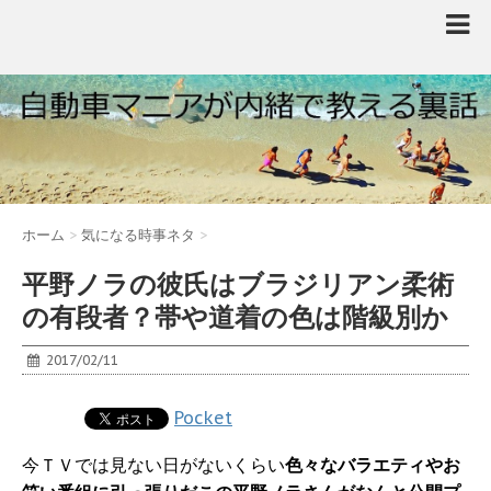
ホーム
>
気になる時事ネタ
>
平野ノラの彼氏はブラジリアン柔術
の有段者？帯や道着の色は階級別か
2017/02/11
Pocket
今ＴＶでは見ない日がないくらい
色々なバラエティやお