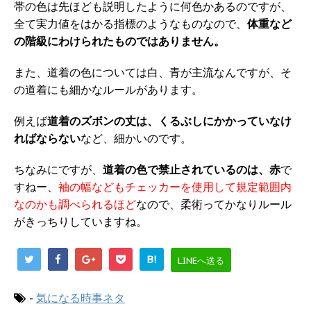
帯の色は先ほども説明したように何色かあるのですが、
全て実力値をはかる指標のようなものなので、
体重など
の階級にわけられたものではありません。
また、道着の色については白、青が主流なんですが、そ
の道着にも細かなルールがあります。
例えば
道着のズボンの丈は、くるぶしにかかっていなけ
ればならない
など、細かいのです。
ちなみにですが、
道着の色で禁止されているのは、赤
で
すねー、
袖の幅などもチェッカーを使用して規定範囲内
なのかも調べられるほど
なので、柔術ってかなりルール
がきっちりしていますね。
B!
LINEへ送る
-
気になる時事ネタ