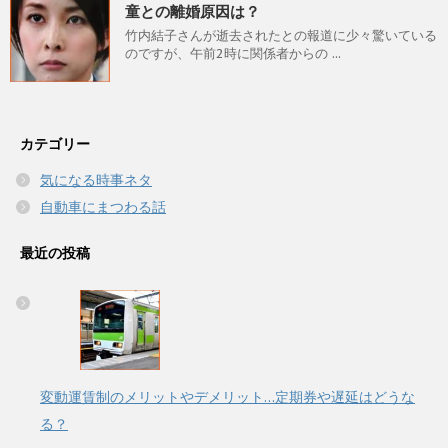
童との離婚原因は？
竹内結子さんが逝去されたとの報道に少々驚いている
のですが、午前2時に関係者からの ...
カテゴリー
気になる時事ネタ
自動車にまつわる話
最近の投稿
変動運賃制のメリットやデメリット…定期券や遅延はどうな
る？