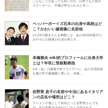
こんなことがあっても良いのか…日本でも人気の
スケーターに、中傷が寄せられると言っ ...
ペッパーボーイズ石本の出身や高校はど
こ？かわいい嫁画像に名前他
11/20の踊るさんま御殿には、あのANZEN漫才の
みやぞんの後輩が出演を果たす ...
本橋雅央 wiki的プロフィールに出身大学
とは？年収に登板動画他
3/8（金）の爆報THEフライデーに、あの天理高校
を夏の甲子園優勝に導いた、本橋 ...
佐野実 息子の名前や今治にあるイタリア
ンの店名や場所はどこ？
ラーメンの鬼として有名だった佐野実さんです
が、あの支那そばやがとにかく注目されま ...