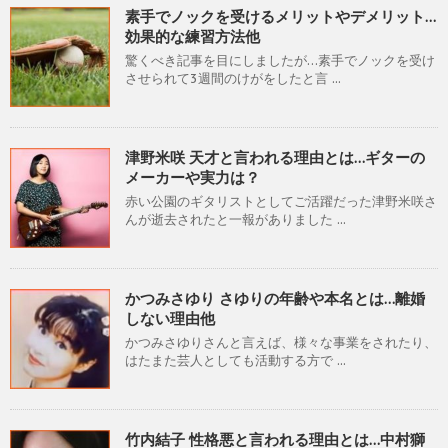
素手でノックを受けるメリットやデメリット…
効果的な練習方法他
驚くべき記事を目にしましたが…素手でノックを受け
させられて3週間のけがをしたと言 ...
津野米咲 天才と言われる理由とは…ギターの
メーカーや実力は？
赤い公園のギタリストとしてご活躍だった津野米咲さ
んが逝去されたと一報がありました ...
かつみさゆり さゆりの年齢や本名とは…離婚
しない理由他
かつみさゆりさんと言えば、様々な事業をされたり、
はたまた芸人としても活動する方で ...
竹内結子 性格悪と言われる理由とは…中村獅