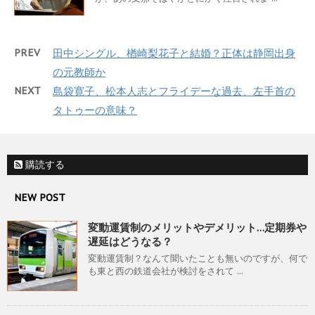
PREV
田中シングル、楢崎梨花子と結婚？正体は静岡出身
の元教師か
NEXT
島袋寛子、松本人志とフライデーな過去、左手首の
タトゥーの意味？
購読する
NEW POST
変動運賃制のメリットやデメリット…定期券や
遅延はどうなる？
変動運賃制？なんて聞いたことも無いのですが、何で
も東と西の鉄道会社が検討をされて ...