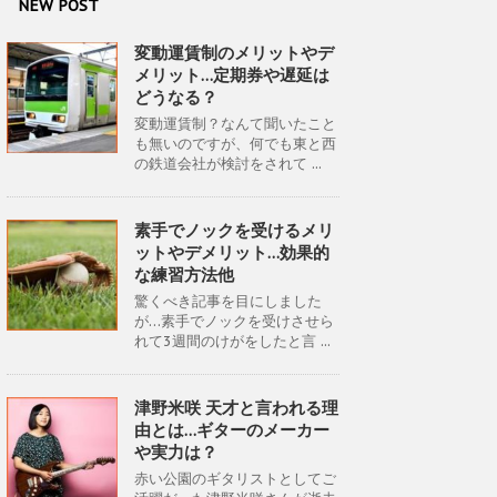
NEW POST
変動運賃制のメリットやデ
メリット…定期券や遅延は
どうなる？
変動運賃制？なんて聞いたこと
も無いのですが、何でも東と西
の鉄道会社が検討をされて ...
素手でノックを受けるメリ
ットやデメリット…効果的
な練習方法他
驚くべき記事を目にしました
が…素手でノックを受けさせら
れて3週間のけがをしたと言 ...
津野米咲 天才と言われる理
由とは…ギターのメーカー
や実力は？
赤い公園のギタリストとしてご