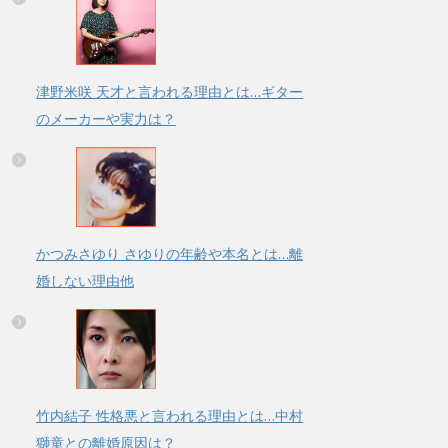
津野米咲 天才と言われる理由とは…ギター
のメーカーや実力は？
かつみさゆり さゆりの年齢や本名とは…離
婚しない理由他
竹内結子 性格悪と言われる理由とは…中村
獅童との離婚原因は？