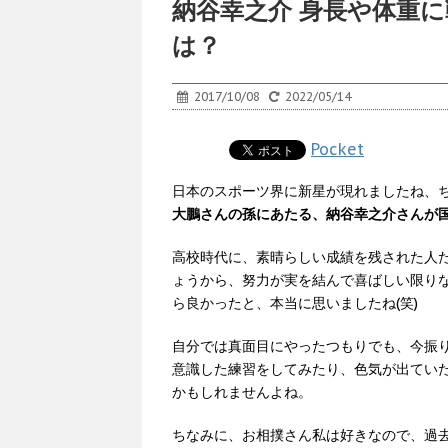
納谷幸之介 身長や体重
は？
2017/10/08
2022/05/14
Pocket
日本のスポーツ界に新星が現れましたね、ち
大鵬さんの孫にあたる、納谷幸之介さんが
高校時代に、素晴らしい成績を残された人
ょうから、努力が実を結んで喜ばしい限り
ら良かったと、本当に思いましたね(笑)
自分では真面目にやったつもりでも、今振
意識した練習をしてみたり、色気が出てい
かもしれませんよね。
ちなみに、お相撲さん私は好きなので、過