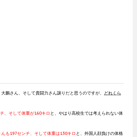
く大鵬さん、そして貴闘力さん譲りだと思うのですが、
どれくら
ンチ、そして体重が160キロ
と、やはり高校生では考えられない体
んも197センチ、そして体重は130キロ
と、外国人顔負けの体格