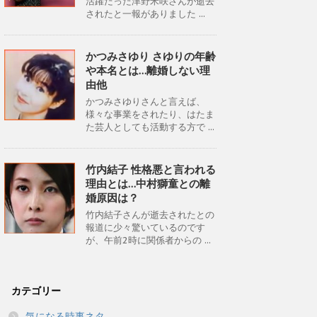
活躍だった津野米咲さんが逝去
されたと一報がありました ...
かつみさゆり さゆりの年齢
や本名とは…離婚しない理
由他
かつみさゆりさんと言えば、
様々な事業をされたり、はたま
た芸人としても活動する方で ...
竹内結子 性格悪と言われる
理由とは…中村獅童との離
婚原因は？
竹内結子さんが逝去されたとの
報道に少々驚いているのです
が、午前2時に関係者からの ...
カテゴリー
気になる時事ネタ