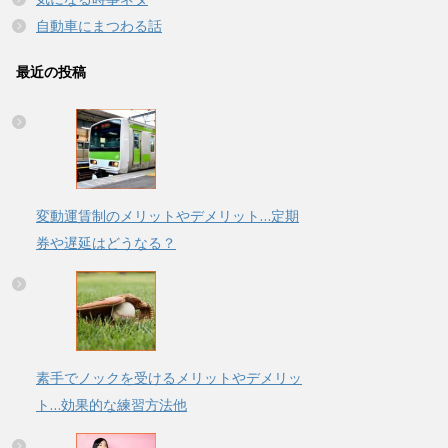
自動車にまつわる話
最近の投稿
変動運賃制のメリットやデメリット…定期
券や遅延はどうなる？
素手でノックを受けるメリットやデメリッ
ト…効果的な練習方法他