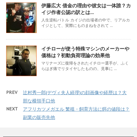
伊藤広大 借金の理由や彼女は一体誰？カ
イジ作者公認の訳とは…
人生逆転バトル カイジの出場者の中で、リアルカ
イジとして、実際にものまねをされて ...
イチローが使う特殊マシンのメーカーや
価格は？初動負荷理論の効果他
マリナーズに復帰をされたイチロー選手が、ふく
らはぎ痛でリタイヤしたものの、見事に ...
PREV
辻村秀一郎(デヴィ夫人経理)の顔画像や経歴は？大
胆な横領手口他
NEXT
アフリカツメガエル 繁殖・飼育方法に餌の値段は？
副業の販売先他