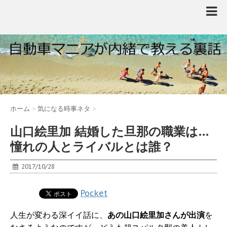
ホーム
>
気になる時事ネタ
>
山口絵里加 結婚した旦那の職業は…
憧れの人とライバルとは誰？
2017/10/28
Pocket
人生が変わる深イイ話に、
あの山口絵里加さんが出演
を