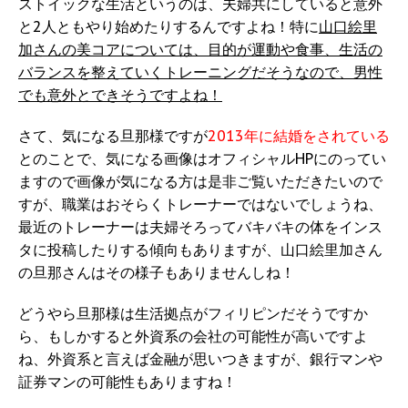
ストイックな生活というのは、夫婦共にしていると意外
と2人ともやり始めたりするんですよね！特に
山口絵里
加さんの美コアについては、目的が運動や食事、生活の
バランスを整えていくトレーニングだそうなので、男性
でも意外とできそうですよね！
さて、気になる旦那様ですが
2013年に結婚をされている
とのことで、気になる画像はオフィシャルHPにのってい
ますので画像が気になる方は是非ご覧いただきたいので
すが、職業はおそらくトレーナーではないでしょうね、
最近のトレーナーは夫婦そろってバキバキの体をインス
タに投稿したりする傾向もありますが、山口絵里加さん
の旦那さんはその様子もありませんしね！
どうやら旦那様は生活拠点がフィリピンだそうですか
ら、もしかすると外資系の会社の可能性が高いですよ
ね、外資系と言えば金融が思いつきますが、銀行マンや
証券マンの可能性もありますね！