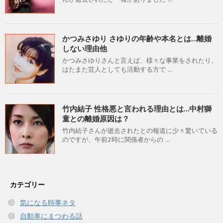
かつみさゆり さゆりの年齢や本名とは…離婚
しない理由他
かつみさゆりさんと言えば、様々な事業をされたり、
はたまた芸人としても活動する方で ...
竹内結子 性格悪と言われる理由とは…中村獅
童との離婚原因は？
竹内結子さんが逝去されたとの報道に少々驚いている
のですが、午前2時に関係者からの ...
カテゴリー
気になる時事ネタ
自動車にまつわる話