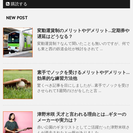
購読する
NEW POST
変動運賃制のメリットやデメリット…定期券や
遅延はどうなる？
変動運賃制？なんて聞いたことも無いのですが、何で
も東と西の鉄道会社が検討をされて ...
素手でノックを受けるメリットやデメリット…
効果的な練習方法他
驚くべき記事を目にしましたが…素手でノックを受け
させられて3週間のけがをしたと言 ...
津野米咲 天才と言われる理由とは…ギターの
メーカーや実力は？
赤い公園のギタリストとしてご活躍だった津野米咲さ
んが逝去されたと一報がありました ...