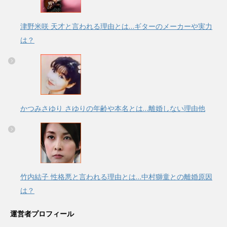
津野米咲 天才と言われる理由とは…ギターのメーカーや実力
は？
かつみさゆり さゆりの年齢や本名とは…離婚しない理由他
竹内結子 性格悪と言われる理由とは…中村獅童との離婚原因
は？
運営者プロフィール