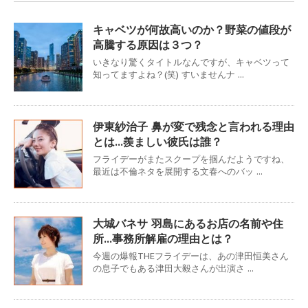
キャベツが何故高いのか？野菜の値段が
高騰する原因は３つ？
いきなり驚くタイトルなんですが、キャベツって
知ってますよね？(笑) すいませんナ ...
伊東紗治子 鼻が変で残念と言われる理由
とは…羨ましい彼氏は誰？
フライデーがまたスクープを掴んだようですね、
最近は不倫ネタを展開する文春へのバッ ...
大城バネサ 羽島にあるお店の名前や住
所…事務所解雇の理由とは？
今週の爆報THEフライデーは、あの津田恒美さん
の息子でもある津田大毅さんが出演さ ...