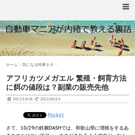
ホーム
>
気になる時事ネタ
>
アフリカツメガエル 繁殖・飼育方法
に餌の値段は？副業の販売先他
2017/10/28
2022/05/14
Pocket
さて、10/29の鉄腕DASHでは、和歌山県に増殖をするあ