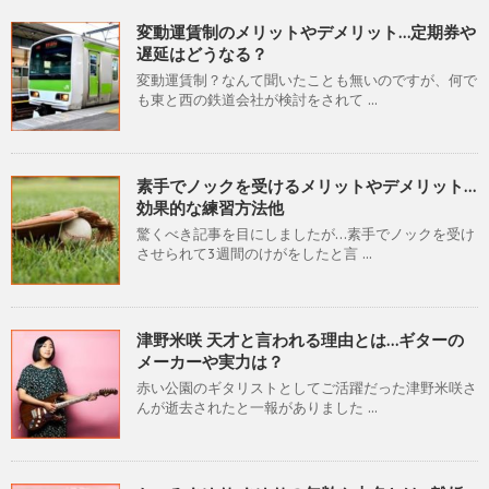
変動運賃制のメリットやデメリット…定期券や
遅延はどうなる？
変動運賃制？なんて聞いたことも無いのですが、何で
も東と西の鉄道会社が検討をされて ...
素手でノックを受けるメリットやデメリット…
効果的な練習方法他
驚くべき記事を目にしましたが…素手でノックを受け
させられて3週間のけがをしたと言 ...
津野米咲 天才と言われる理由とは…ギターの
メーカーや実力は？
赤い公園のギタリストとしてご活躍だった津野米咲さ
んが逝去されたと一報がありました ...