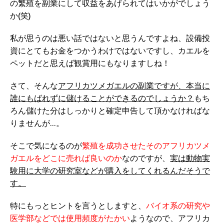
の繁殖を副業にして収益をあげられてはいかがでしょう
か(笑)
私が思うのは悪い話ではないと思うんですよね、設備投
資にとてもお金をつかうわけではないですし、カエルを
ペットだと思えば観賞用にもなりますしね！
さて、そんな
アフリカツメガエルの副業ですが、本当に
誰にもばれずに儲けることができるのでしょうか？
もち
ろん儲けた分はしっかりと確定申告して頂かなければな
りませんが…。
そこで気になるのが
繁殖を成功させたそのアフリカツメ
ガエルをどこに売れば良いのか
なのですが、
実は動物実
験用に大学の研究室などが購入をしてくれるんだそうで
す。
特にもっとヒントを言うとしますと、
バイオ系の研究や
医学部などでは使用頻度がたかい
ようなので、アフリカ