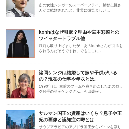
あの女性シンガーのスーパーフライ、越智志帆さ
んがご結婚されたと、非常に微笑ましい ...
kohhはなぜ引退？理由や宮本彩菜との
ツイッタートラブル他
以前も取り上げましたが、あのkohhさんが引退を
されるんだそうですね、でもここに ...
諸岡ケンジは結婚して嫁や子供がいる
の？現在の仕事や年収とは…
1990年代、空前のブームを巻き起こしたあのロッ
ク歌手の諸岡ケンジさん、今回爆報 ...
サルマン国王の資産はいくら？息子や王
妃の画像と認知症の噂とは
サウジアラビアのアブドラ国王からバトンを譲り