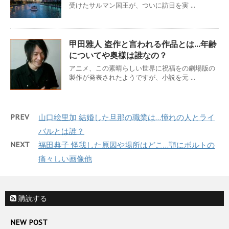
受けたサルマン国王が、ついに訪日を実 ...
甲田雅人 盗作と言われる作品とは…年齢
についてや奥様は誰なの？
アニメ、この素晴らしい世界に祝福をの劇場版の
製作が発表されたようですが、小説を元 ...
PREV
山口絵里加 結婚した旦那の職業は…憧れの人とライ
バルとは誰？
NEXT
福田典子 怪我した原因や場所はどこ…顎にボルトの
痛々しい画像他
購読する
NEW POST