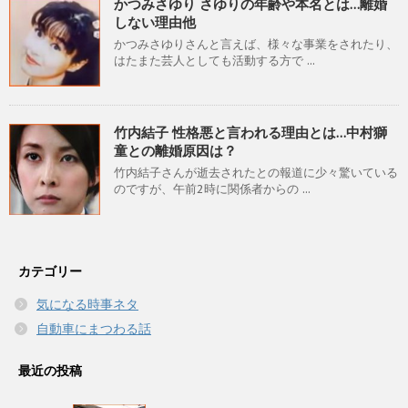
かつみさゆり さゆりの年齢や本名とは…離婚
しない理由他
かつみさゆりさんと言えば、様々な事業をされたり、
はたまた芸人としても活動する方で ...
竹内結子 性格悪と言われる理由とは…中村獅
童との離婚原因は？
竹内結子さんが逝去されたとの報道に少々驚いている
のですが、午前2時に関係者からの ...
カテゴリー
気になる時事ネタ
自動車にまつわる話
最近の投稿