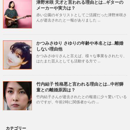
津野米咲 天才と言われる理由とは…ギターの
メーカーや実力は？
赤い公園のギタリストとしてご活躍だった津野米咲さ
んが逝去されたと一報がありました ...
かつみさゆり さゆりの年齢や本名とは…離婚
しない理由他
かつみさゆりさんと言えば、様々な事業をされたり、
はたまた芸人としても活動する方で ...
竹内結子 性格悪と言われる理由とは…中村獅
童との離婚原因は？
竹内結子さんが逝去されたとの報道に少々驚いている
のですが、午前2時に関係者からの ...
カテゴリー