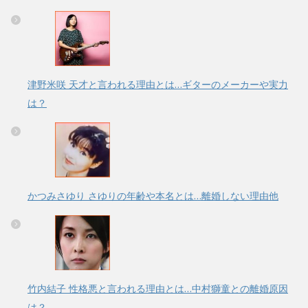
津野米咲 天才と言われる理由とは…ギターのメーカーや実力
は？
かつみさゆり さゆりの年齢や本名とは…離婚しない理由他
竹内結子 性格悪と言われる理由とは…中村獅童との離婚原因
は？