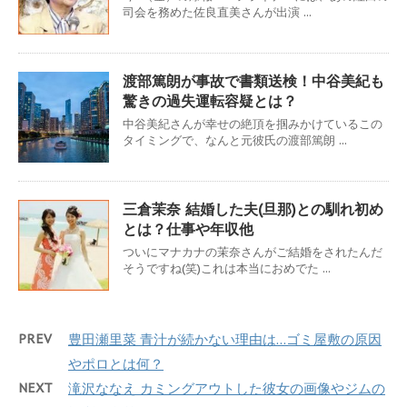
司会を務めた佐良直美さんが出演 ...
渡部篤朗が事故で書類送検！中谷美紀も
驚きの過失運転容疑とは？
中谷美紀さんが幸せの絶頂を掴みかけているこの
タイミングで、なんと元彼氏の渡部篤朗 ...
三倉茉奈 結婚した夫(旦那)との馴れ初め
とは？仕事や年収他
ついにマナカナの茉奈さんがご結婚をされたんだ
そうですね(笑)これは本当におめでた ...
PREV
豊田瀬里菜 青汁が続かない理由は…ゴミ屋敷の原因
やポロとは何？
NEXT
滝沢ななえ カミングアウトした彼女の画像やジムの