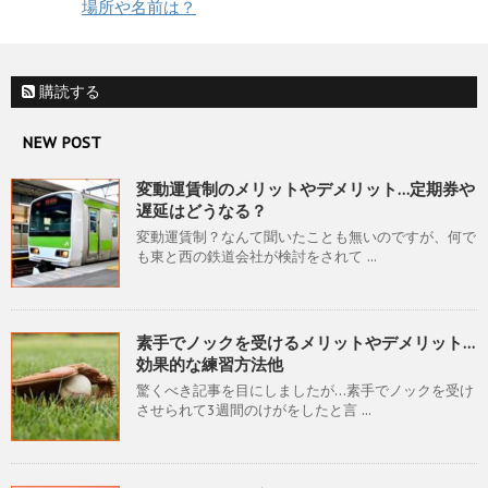
場所や名前は？
購読する
NEW POST
変動運賃制のメリットやデメリット…定期券や
遅延はどうなる？
変動運賃制？なんて聞いたことも無いのですが、何で
も東と西の鉄道会社が検討をされて ...
素手でノックを受けるメリットやデメリット…
効果的な練習方法他
驚くべき記事を目にしましたが…素手でノックを受け
させられて3週間のけがをしたと言 ...