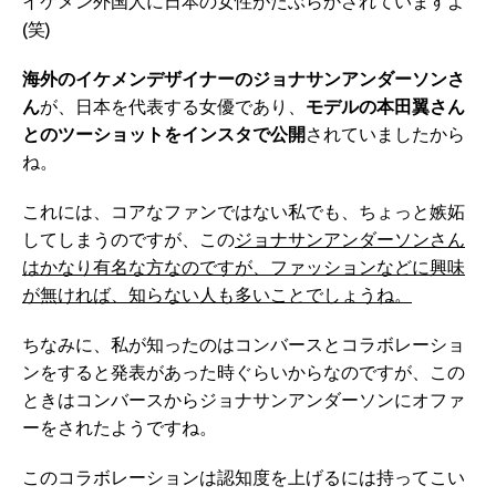
イケメン外国人に日本の女性がたぶらかされていますよ
(笑)
海外のイケメンデザイナーのジョナサンアンダーソンさ
ん
が、日本を代表する女優であり、
モデルの本田翼さん
とのツーショットをインスタで公開
されていましたから
ね。
これには、コアなファンではない私でも、ちょっと嫉妬
してしまうのですが、この
ジョナサンアンダーソンさん
はかなり有名な方なのですが、ファッションなどに興味
が無ければ、知らない人も多いことでしょうね。
ちなみに、私が知ったのはコンバースとコラボレーショ
ンをすると発表があった時ぐらいからなのですが、この
ときはコンバースからジョナサンアンダーソンにオファ
ーをされたようですね。
このコラボレーションは認知度を上げるには持ってこい