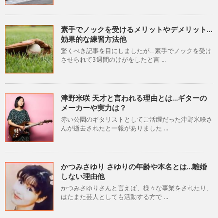
素手でノックを受けるメリットやデメリット…
効果的な練習方法他
驚くべき記事を目にしましたが…素手でノックを受け
させられて3週間のけがをしたと言 ...
津野米咲 天才と言われる理由とは…ギターの
メーカーや実力は？
赤い公園のギタリストとしてご活躍だった津野米咲さ
んが逝去されたと一報がありました ...
かつみさゆり さゆりの年齢や本名とは…離婚
しない理由他
かつみさゆりさんと言えば、様々な事業をされたり、
はたまた芸人としても活動する方で ...