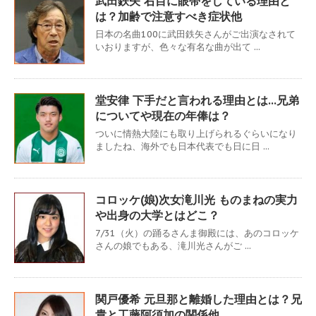
武田鉄矢 右目に眼帯をしている理由と
は？加齢で注意すべき症状他
日本の名曲100に武田鉄矢さんがご出演なされて
いおりますが、色々な有名な曲が出て ...
堂安律 下手だと言われる理由とは…兄弟
についてや現在の年俸は？
ついに情熱大陸にも取り上げられるぐらいになり
ましたね、海外でも日本代表でも日に日 ...
コロッケ(娘)次女滝川光 ものまねの実力
や出身の大学とはどこ？
7/31（火）の踊るさんま御殿には、あのコロッケ
さんの娘でもある、滝川光さんがご ...
関戸優希 元旦那と離婚した理由とは？兄
貴と工藤阿須加の関係他