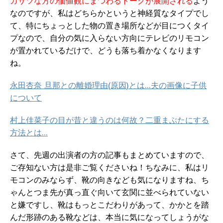
ガサツな方の価値観にまつわるトークが展開される
よう
なのですが、私はどちらかというと神経質なタイプでし
て、特にちょっとした物の置き場所などが目につくタイ
プなので、自分の気に入らない方向にテレビのリモコン
が置かれているだけで、どうも落ち着かなくなります
ね。
永田杏奈 旦那との離婚理由(原因)とは…夫の画像に子供
について
村上佳菜子の目が昔と違うのは何故？二重まぶたにする
方法とは…
さて、先週の出演者の方の記事もまとめていますので、
ご存知ない方は是非ご覧くださいね！ちなみに、私はリ
モコンのみならず、靴の向きなども気になりますね、ち
ゃんとつま先が真っ直ぐ向いて玄関に並べられていない
と嫌ですし、靴はもっとこだわりがあって、かかとを踏
んだ形跡のある靴などは、本当に気になってしょうがな