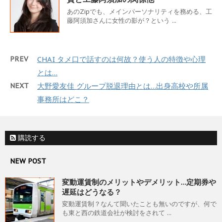
あのZipでも、メインパーソナリティを務める、工
藤阿須加さんに女性の影が？という ...
PREV
CHAI タメ口で話すのは何故？使う人の特徴や心理
とは…
NEXT
大野愛友佳 グループ脱退理由とは…出身高校や所属
事務所はどこ？
購読する
NEW POST
変動運賃制のメリットやデメリット…定期券や
遅延はどうなる？
変動運賃制？なんて聞いたことも無いのですが、何で
も東と西の鉄道会社が検討をされて ...