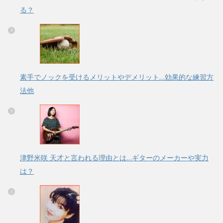
る？
素手でノックを受けるメリットやデメリット…効果的な練習方
法他
津野米咲 天才と言われる理由とは…ギターのメーカーや実力
は？