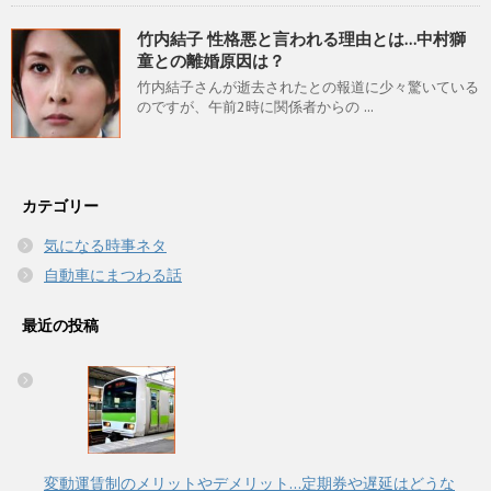
竹内結子 性格悪と言われる理由とは…中村獅
童との離婚原因は？
竹内結子さんが逝去されたとの報道に少々驚いている
のですが、午前2時に関係者からの ...
カテゴリー
気になる時事ネタ
自動車にまつわる話
最近の投稿
変動運賃制のメリットやデメリット…定期券や遅延はどうな