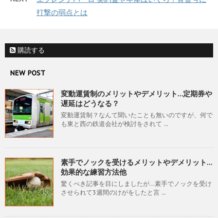
打撃の弱点とは
購読する
NEW POST
変動運賃制のメリットやデメリット…定期券や
遅延はどうなる？
変動運賃制？なんて聞いたことも無いのですが、何で
も東と西の鉄道会社が検討をされて ...
素手でノックを受けるメリットやデメリット…
効果的な練習方法他
驚くべき記事を目にしましたが…素手でノックを受け
させられて3週間のけがをしたと言 ...