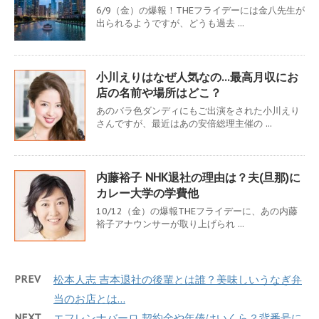
6/9（金）の爆報！THEフライデーには金八先生が
出られるようですが、どうも過去 ...
小川えりはなぜ人気なの…最高月収にお
店の名前や場所はどこ？
あのバラ色ダンディにもご出演をされた小川えり
さんですが、最近はあの安倍総理主催の ...
内藤裕子 NHK退社の理由は？夫(旦那)に
カレー大学の学費他
10/12（金）の爆報THEフライデーに、あの内藤
裕子アナウンサーが取り上げられ ...
PREV
松本人志 吉本退社の後輩とは誰？美味しいうなぎ弁
当のお店とは…
NEXT
エフレンナバーロ 契約金や年俸はいくら？背番号に