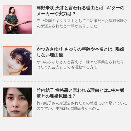
津野米咲 天才と言われる理由とは…ギターの
メーカーや実力は？
赤い公園のギタリストとしてご活躍だった津野米咲さ
んが逝去されたと一報がありました ...
かつみさゆり さゆりの年齢や本名とは…離婚
しない理由他
かつみさゆりさんと言えば、様々な事業をされたり、
はたまた芸人としても活動する方で ...
竹内結子 性格悪と言われる理由とは…中村獅
童との離婚原因は？
竹内結子さんが逝去されたとの報道に少々驚いている
のですが、午前2時に関係者からの ...