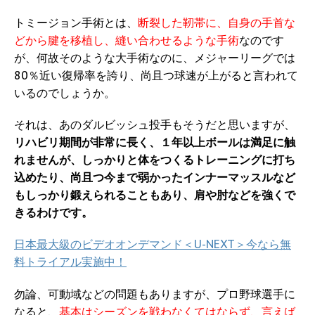
トミージョン手術とは、
断裂した靭帯に、自身の手首な
どから腱を移植し、縫い合わせるような手術
なのです
が、何故そのような大手術なのに、メジャーリーグでは
80％近い復帰率を誇り、尚且つ球速が上がると言われて
いるのでしょうか。
それは、あのダルビッシュ投手もそうだと思いますが、
リハビリ期間が非常に長く、１年以上ボールは満足に触
れませんが、しっかりと体をつくるトレーニングに打ち
込めたり、尚且つ今まで弱かったインナーマッスルなど
もしっかり鍛えられることもあり、肩や肘などを強くで
きるわけです。
日本最大級のビデオオンデマンド＜U-NEXT＞今なら無
料トライアル実施中！
勿論、可動域などの問題もありますが、プロ野球選手に
なると、
基本はシーズンを戦わなくてはならず、言えば