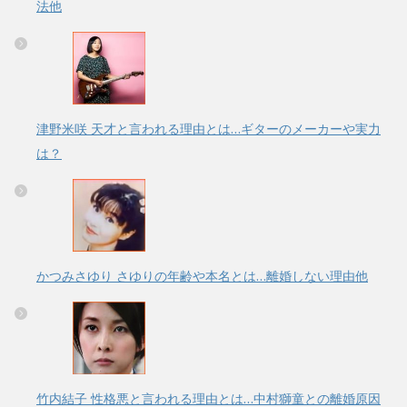
法他
津野米咲 天才と言われる理由とは…ギターのメーカーや実力
は？
かつみさゆり さゆりの年齢や本名とは…離婚しない理由他
竹内結子 性格悪と言われる理由とは…中村獅童との離婚原因