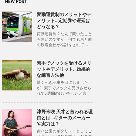
NEW POST
変動運賃制のメリットやデ
メリット…定期券や遅延は
どうなる？
変動運賃制？なんて聞いたこと
も無いのですが、何でも東と西
の鉄道会社が検討をされて ...
素手でノックを受けるメリ
ットやデメリット…効果的
な練習方法他
驚くべき記事を目にしました
が…素手でノックを受けさせら
れて3週間のけがをしたと言 ...
津野米咲 天才と言われる理
由とは…ギターのメーカー
や実力は？
赤い公園のギタリストとしてご