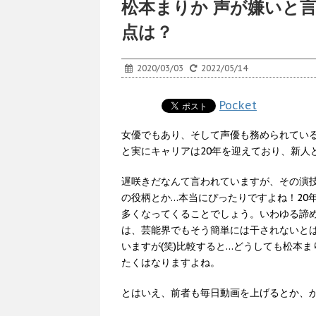
松本まりか 声が嫌いと
点は？
2020/03/03
2022/05/14
Pocket
女優でもあり、そして声優も務められている
と実にキャリアは20年を迎えており、新人ど
遅咲きだなんて言われていますが、その演
の役柄とか…本当にぴったりですよね！20
多くなってくることでしょう。いわゆる諦
は、芸能界でもそう簡単には干されないと
いますが(笑)比較すると…どうしても松本
たくはなりますよね。
とはいえ、前者も毎日動画を上げるとか、