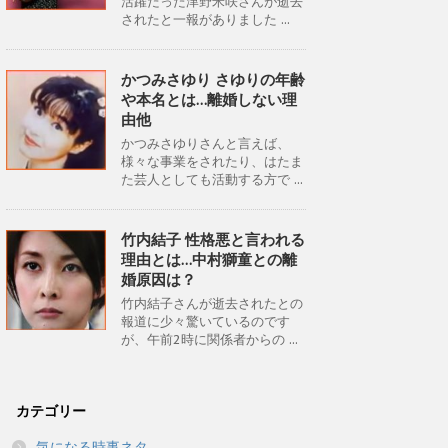
活躍だった津野米咲さんが逝去
されたと一報がありました ...
かつみさゆり さゆりの年齢
や本名とは…離婚しない理
由他
かつみさゆりさんと言えば、
様々な事業をされたり、はたま
た芸人としても活動する方で ...
竹内結子 性格悪と言われる
理由とは…中村獅童との離
婚原因は？
竹内結子さんが逝去されたとの
報道に少々驚いているのです
が、午前2時に関係者からの ...
カテゴリー
気になる時事ネタ