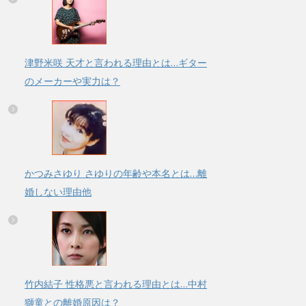
津野米咲 天才と言われる理由とは…ギター
のメーカーや実力は？
かつみさゆり さゆりの年齢や本名とは…離
婚しない理由他
竹内結子 性格悪と言われる理由とは…中村
獅童との離婚原因は？