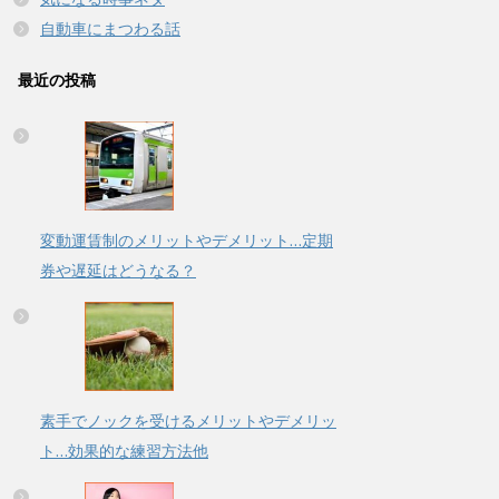
自動車にまつわる話
最近の投稿
変動運賃制のメリットやデメリット…定期
券や遅延はどうなる？
素手でノックを受けるメリットやデメリッ
ト…効果的な練習方法他