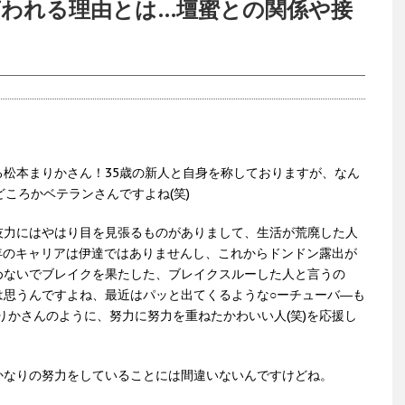
言われる理由とは…壇蜜との関係や接
松本まりかさん！35歳の新人と自身を称しておりますが、なん
ころかベテランさんですよね(笑)
技力にはやはり目を見張るものがありまして、生活が荒廃した人
年のキャリアは伊達ではありませんし、これからドンドン露出が
めないでブレイクを果たした、ブレイクスルーした人と言うの
は思うんですよね、最近はパッと出てくるような○ーチューバ―も
まりかさんのように、努力に努力を重ねたかわいい人(笑)を応援し
かなりの努力をしていることには間違いないんですけどね。