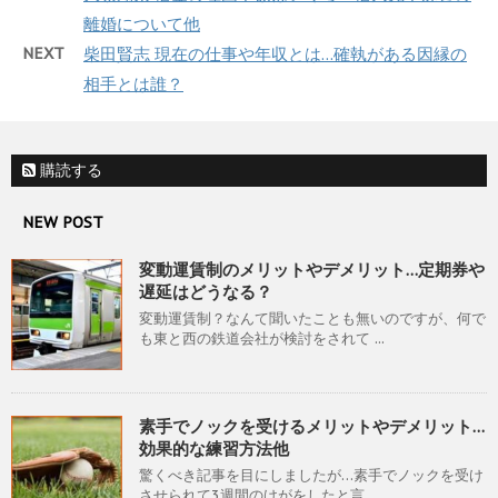
離婚について他
NEXT
柴田賢志 現在の仕事や年収とは…確執がある因縁の
相手とは誰？
購読する
NEW POST
変動運賃制のメリットやデメリット…定期券や
遅延はどうなる？
変動運賃制？なんて聞いたことも無いのですが、何で
も東と西の鉄道会社が検討をされて ...
素手でノックを受けるメリットやデメリット…
効果的な練習方法他
驚くべき記事を目にしましたが…素手でノックを受け
させられて3週間のけがをしたと言 ...