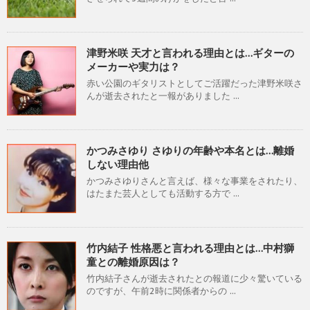
津野米咲 天才と言われる理由とは…ギターの
メーカーや実力は？
赤い公園のギタリストとしてご活躍だった津野米咲さ
んが逝去されたと一報がありました ...
かつみさゆり さゆりの年齢や本名とは…離婚
しない理由他
かつみさゆりさんと言えば、様々な事業をされたり、
はたまた芸人としても活動する方で ...
竹内結子 性格悪と言われる理由とは…中村獅
童との離婚原因は？
竹内結子さんが逝去されたとの報道に少々驚いている
のですが、午前2時に関係者からの ...