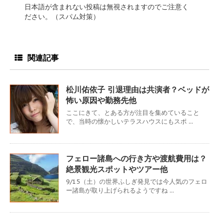
日本語が含まれない投稿は無視されますのでご注意く
ださい。（スパム対策）
関連記事
松川佑依子 引退理由は共演者？ベッドが
怖い原因や勤務先他
ここにきて、とある方が注目を集めていること
で、当時の懐かしいテラスハウスにもスポ ...
フェロー諸島への行き方や渡航費用は？
絶景観光スポットやツアー他
9/15（土）の世界ふしぎ発見では今人気のフェロ
ー諸島が取り上げられるようですね ...