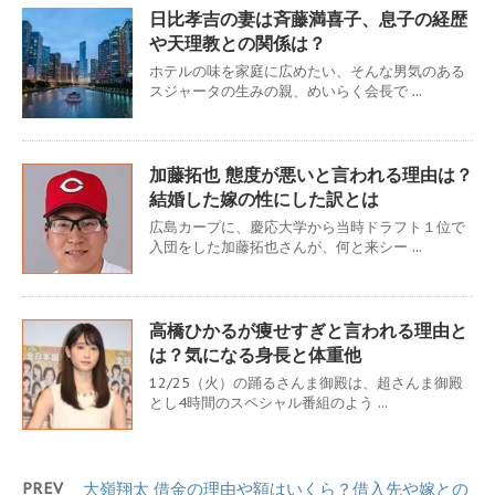
日比孝吉の妻は斉藤満喜子、息子の経歴
や天理教との関係は？
ホテルの味を家庭に広めたい、そんな男気のある
スジャータの生みの親、めいらく会長で ...
加藤拓也 態度が悪いと言われる理由は？
結婚した嫁の性にした訳とは
広島カープに、慶応大学から当時ドラフト１位で
入団をした加藤拓也さんが、何と来シー ...
高橋ひかるが痩せすぎと言われる理由と
は？気になる身長と体重他
12/25（火）の踊るさんま御殿は、超さんま御殿
とし4時間のスペシャル番組のよう ...
PREV
大嶺翔太 借金の理由や額はいくら？借入先や嫁との