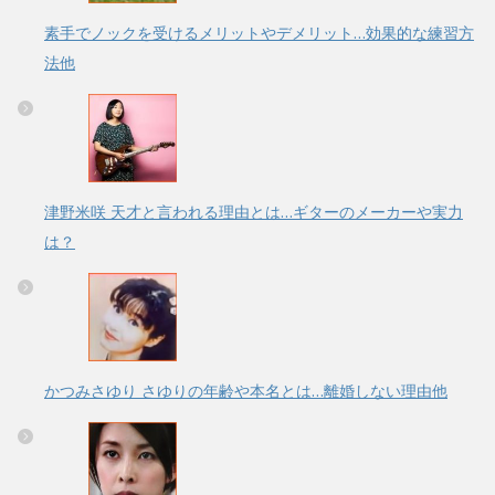
素手でノックを受けるメリットやデメリット…効果的な練習方
法他
津野米咲 天才と言われる理由とは…ギターのメーカーや実力
は？
かつみさゆり さゆりの年齢や本名とは…離婚しない理由他