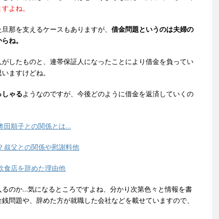
ますよね。
た旦那を支えるケースもありますが、
借金問題というのは夫婦の
からね。
人がしたものと、連帯保証人になったことにより借金を負ってい
思いますけどね。
っしゃる
ようなのですが、今後どのように借金を返済していくの
奥田順子との関係とは…
？叔父との関係や慰謝料他
飲食店を辞めた理由他
入るのか…気になるところですよね、分かり次第色々と情報を書
金銭問題や、辞めた方が就職した会社などを載せていますので、