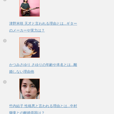
津野米咲 天才と言われる理由とは…ギター
のメーカーや実力は？
かつみさゆり さゆりの年齢や本名とは…離
婚しない理由他
竹内結子 性格悪と言われる理由とは…中村
獅童との離婚原因は？