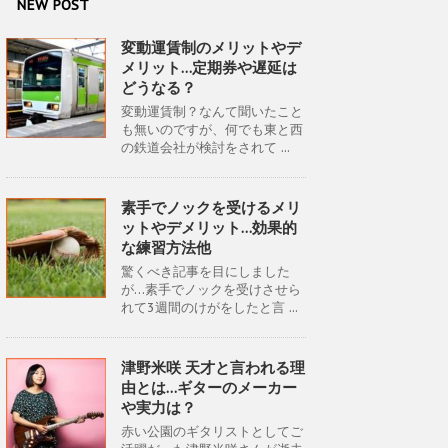
NEW POST
変動運賃制のメリットやデ
メリット…定期券や遅延は
どうなる？
変動運賃制？なんて聞いたこと
も無いのですが、何でも東と西
の鉄道会社が検討をされて ...
素手でノックを受けるメリ
ットやデメリット…効果的
な練習方法他
驚くべき記事を目にしました
が…素手でノックを受けさせら
れて3週間のけがをしたと言 ...
津野米咲 天才と言われる理
由とは…ギターのメーカー
や実力は？
赤い公園のギタリストとしてご