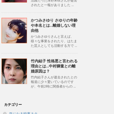
活躍だった津野米咲さんが逝去
されたと一報がありました ...
かつみさゆり さゆりの年齢
や本名とは…離婚しない理
由他
かつみさゆりさんと言えば、
様々な事業をされたり、はたま
た芸人としても活動する方で ...
竹内結子 性格悪と言われる
理由とは…中村獅童との離
婚原因は？
竹内結子さんが逝去されたとの
報道に少々驚いているのです
が、午前2時に関係者からの ...
カテゴリー
気になる時事ネタ