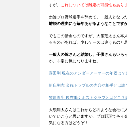
すが、
これについては離婚の可能性もあり
勿論プロ野球選手を辞めて、一般人となっ
離婚の理由にも毎年あがるようなことです
でもこの借金なのですが、大嶺翔太さん本
るものがあれば、少しケースは違うものと
一般人の嫁さんと結婚し、子供さんもいら
か、非常に気になりますね。
喜田剛 現在のアンダーアーマーの年収は？
新庄剛志 金銭トラブルの内容や相手とは誰
笠原将生 現在働くホストクラブとはどこ？
大嶺翔太さんはこれからどのような会社に
いていこうと思いますが、プロ野球で色々
気になる方はどうぞ！