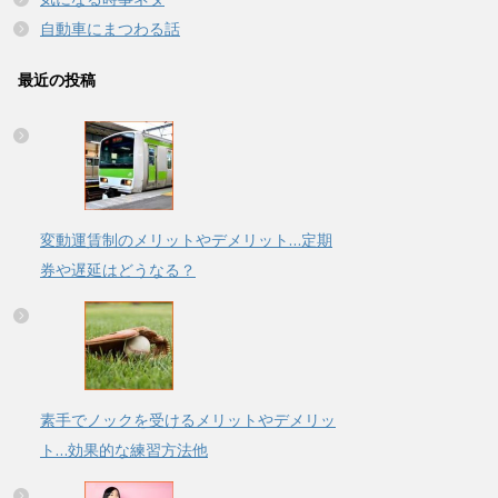
自動車にまつわる話
最近の投稿
変動運賃制のメリットやデメリット…定期
券や遅延はどうなる？
素手でノックを受けるメリットやデメリッ
ト…効果的な練習方法他