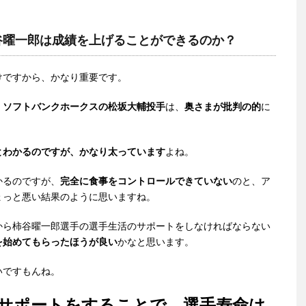
谷曜一郎は成績を上げることができるのか？
けですから、かなり重要です。
、
ソフトバンクホークスの松坂大輔投手
は、
奥さまが批判の的
に
とわかるのですが、かなり太っています
よね。
かるのですが、
完全に食事をコントロールできていない
のと、ア
ょっと悪い結果のように思いますね。
から柿谷曜一郎選手の選手生活のサポートをしなければならない
を始めてもらったほうが良い
かなと思います。
いですもんね。
サポートをすることで、選手寿命は