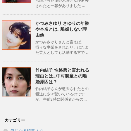
活躍だった津野米咲さんが逝去
されたと一報がありました ...
かつみさゆり さゆりの年齢
や本名とは…離婚しない理
由他
かつみさゆりさんと言えば、
様々な事業をされたり、はたま
た芸人としても活動する方で ...
竹内結子 性格悪と言われる
理由とは…中村獅童との離
婚原因は？
竹内結子さんが逝去されたとの
報道に少々驚いているのです
が、午前2時に関係者からの ...
カテゴリー
気になる時事ネタ