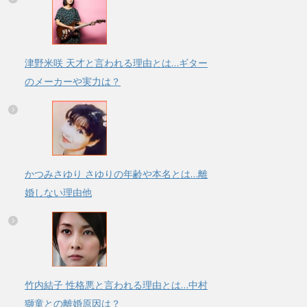
津野米咲 天才と言われる理由とは…ギター
のメーカーや実力は？
かつみさゆり さゆりの年齢や本名とは…離
婚しない理由他
竹内結子 性格悪と言われる理由とは…中村
獅童との離婚原因は？