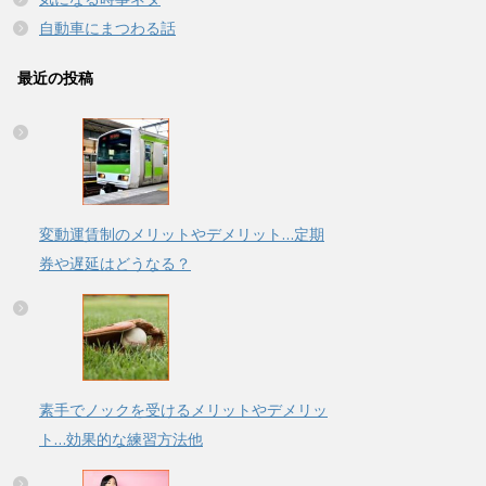
自動車にまつわる話
最近の投稿
変動運賃制のメリットやデメリット…定期
券や遅延はどうなる？
素手でノックを受けるメリットやデメリッ
ト…効果的な練習方法他