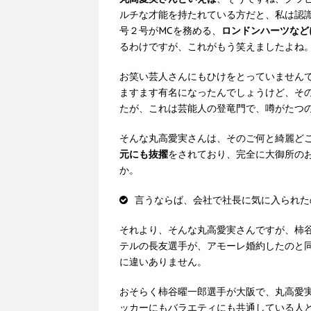
ルチな才能を持たれている方だと、私は認
号２号がMCを務める、
ロンドンハーツなど
るわけですが、これがもう笑えましたよね
お笑い芸人さんにもひけをとっていません
ますます有名になったんでしょうけど、そ
たが、これは芸能人の登竜門で、噂がたつ
そんな丸高愛実さんは、そのご何と綺麗ど
元にも抜擢
をされており、完全に大御所の
か。
言うならば、会社で社長に気に入られた
それより、そんな丸高愛実さんですが、柿
テルの長友選手が、アモーレ婚約したのと
に違いありません。
おそらく柿谷曜一郎選手が大阪で、丸高愛
ッカーにもバラエティにも共通している人