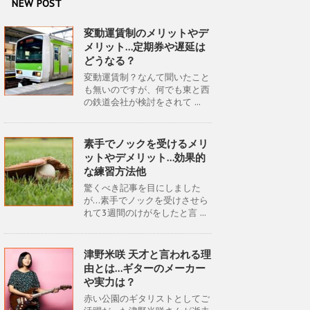
NEW POST
変動運賃制のメリットやデ
メリット…定期券や遅延は
どうなる？
変動運賃制？なんて聞いたこと
も無いのですが、何でも東と西
の鉄道会社が検討をされて ...
素手でノックを受けるメリ
ットやデメリット…効果的
な練習方法他
驚くべき記事を目にしました
が…素手でノックを受けさせら
れて3週間のけがをしたと言 ...
津野米咲 天才と言われる理
由とは…ギターのメーカー
や実力は？
赤い公園のギタリストとしてご