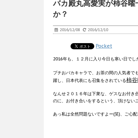
バカ殿丸高愛実が柿谷曜
か？
2016/12/08
2016/12/10
Pocket
2016年も、１２月に入り今日も寒い日で
プチおバカキャラで、お茶の間の人気者で
柿谷
躍し、日本代表にも召集をされている
なんせ２０１６年は下衆な、ゲスなお付き
のに、お付き合いをするという、頂けない
あっ私は全然問題ないですよー(笑)、ご心