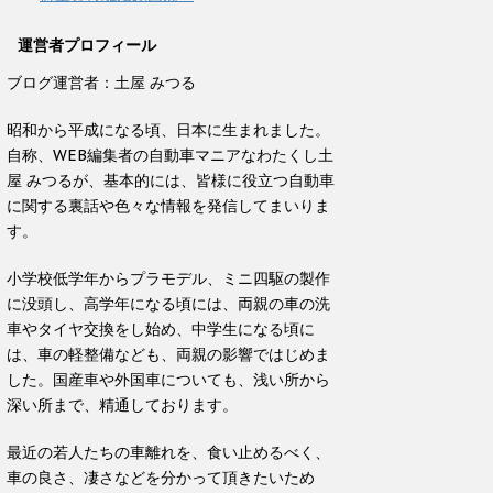
運営者プロフィール
ブログ運営者：土屋 みつる
昭和から平成になる頃、日本に生まれました。
自称、WEB編集者の自動車マニアなわたくし土
屋 みつるが、基本的には、皆様に役立つ自動車
に関する裏話や色々な情報を発信してまいりま
す。
小学校低学年からプラモデル、ミニ四駆の製作
に没頭し、高学年になる頃には、両親の車の洗
車やタイヤ交換をし始め、中学生になる頃に
は、車の軽整備なども、両親の影響ではじめま
した。国産車や外国車についても、浅い所から
深い所まで、精通しております。
最近の若人たちの車離れを、食い止めるべく、
車の良さ、凄さなどを分かって頂きたいため