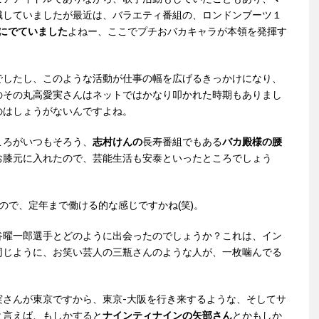
識していましたが最近は、バラエティ番組の、ロンドンブーツ１
にでていました
よねー、ここでプチおバカキャラが本領を発揮す
。
でしたし、このような活動が仕事の幅を広げるきっかけになり、
のその丸高愛実さんはネットではかなり叩かれた時期もありまし
のはしょうがないんですよね。
ころがいつもそろう、
志村けんの
長寿番組でもある
バカ殿様の腰
お膝元に入れたので、芸能生活も安泰といったところでしょう
ので、定年まで働ける的な感じですかね(笑)。
谷曜一郎選手とどのように出会ったのでしょうか？これは、イン
同じように、お笑い芸人の三瓶さんのような人が、一枚噛んでる
実さんが東京ですから、東京-大阪を行き来するような、そしてサ
と言えば、もしかすると
ナインティナインの矢部さん
とかもしか