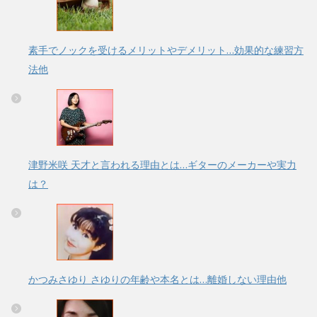
素手でノックを受けるメリットやデメリット…効果的な練習方
法他
津野米咲 天才と言われる理由とは…ギターのメーカーや実力
は？
かつみさゆり さゆりの年齢や本名とは…離婚しない理由他