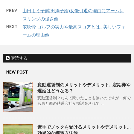
PREV
山田よう子(南田洋子姪)女優引退の理由にアームレ
スリングの強さ他
NEXT
依吹怜 ゴルフの実力や最高スコアとは…美しいフォ
ームの理由他
購読する
NEW POST
変動運賃制のメリットやデメリット…定期券や
遅延はどうなる？
変動運賃制？なんて聞いたことも無いのですが、何で
も東と西の鉄道会社が検討をされて ...
素手でノックを受けるメリットやデメリット…
効果的な練習方法他