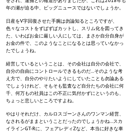
をされ、逮捕との報道がありましたが、これは2018年も
年の瀬が迫る中、ビッグニュースではないでしょうか。
日産をV字回復させた手腕は勿論知るところですが、
色々なコストをずばずばカットし、スリム化を図ってき
た、いわばお金に厳しい人にしては、まさか自分自身が
お金の件で、このようなことになるとは思っていなかっ
たでしょうね。
経営しているということは、その会社は自分の会社で、
自分の自由にコントロールできるものだ…そのような考
え方で、自分のやりたいようにしていたことも勿論ある
でしょうけれど、そもそも監査など自分たちの会社に何
千、何万もの社員はこの不正に気付かずにというのも、
ちょっと悲しいところですよね。
やはりそれだけ、カルロスゴーンさんのワンマン経営、
なされるがままということだったのでしょうかね…スカ
イラインGT-Rに、フェアレディZなど、本当に好きな車