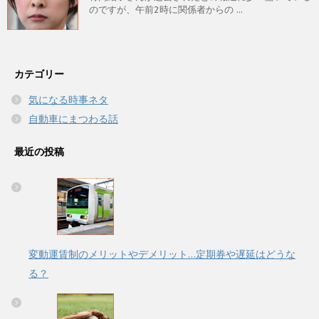
のですが、午前2時に関係者からの ...
カテゴリー
気になる時事ネタ
自動車にまつわる話
最近の投稿
変動運賃制のメリットやデメリット…定期券や遅延はどうな
る？