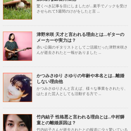
驚くべき記事を目にしましたが…素手でノックを受け
させられて3週間のけがをしたと言 ...
津野米咲 天才と言われる理由とは…ギターの
メーカーや実力は？
赤い公園のギタリストとしてご活躍だった津野米咲さ
んが逝去されたと一報がありました ...
かつみさゆり さゆりの年齢や本名とは…離婚
しない理由他
かつみさゆりさんと言えば、様々な事業をされたり、
はたまた芸人としても活動する方で ...
竹内結子 性格悪と言われる理由とは…中村獅
童との離婚原因は？
竹内結子さんが逝去されたとの報道に少々驚いている