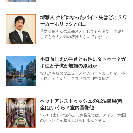
堺雅人 クビになったバイト先はどこ？ワ
ーカーホリックとは…
菅野美穂さんの旦那さんとしても有名で、俳優と
しても今大人気の堺雅人さんですが、面 ...
小日向しえの手首と右足にタトゥー？ガ
キ使と子供が離婚の原因か
なんとも残念なニュースが入ってきましたが、小
日向しえさんと、ココリコの田中直樹さ ...
ヘットアレストゥッシュの宿泊費用(料
金)はいくら？室内画像他
12/1（土）の世界ふしぎ発見では、アイデア大国
のオランダが取り上げられるんだそ ...