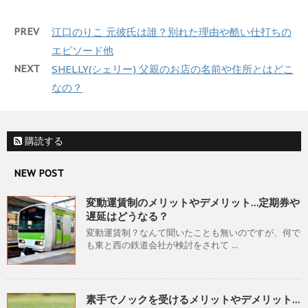
PREV
江口のりこ 元彼氏は誰？別れた理由や酷い仕打ちの
エピソード他
NEXT
SHELLY(シェリー) 父親のお店の名前や住所とはどこ
なの？
購読する
NEW POST
変動運賃制のメリットやデメリット…定期券や
遅延はどうなる？
変動運賃制？なんて聞いたことも無いのですが、何で
も東と西の鉄道会社が検討をされて ...
素手でノックを受けるメリットやデメリット…