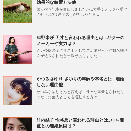
効果的な練習方法他
驚くべき記事を目にしましたが…素手でノックを受け
させられて3週間のけがをしたと言 ...
津野米咲 天才と言われる理由とは…ギターの
メーカーや実力は？
赤い公園のギタリストとしてご活躍だった津野米咲さ
んが逝去されたと一報がありました ...
かつみさゆり さゆりの年齢や本名とは…離婚
しない理由他
かつみさゆりさんと言えば、様々な事業をされたり、
はたまた芸人としても活動する方で ...
竹内結子 性格悪と言われる理由とは…中村獅
童との離婚原因は？