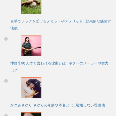
素手でノックを受けるメリットやデメリット…効果的な練習方
法他
津野米咲 天才と言われる理由とは…ギターのメーカーや実力
は？
かつみさゆり さゆりの年齢や本名とは…離婚しない理由他