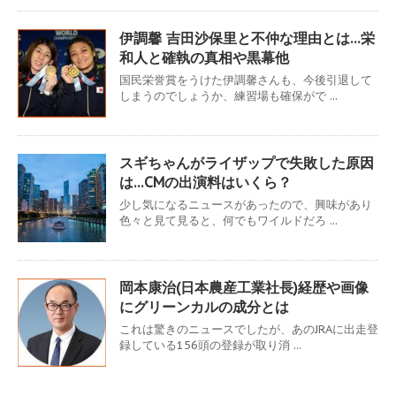
伊調馨 吉田沙保里と不仲な理由とは…栄
和人と確執の真相や黒幕他
国民栄誉賞をうけた伊調馨さんも、今後引退して
しまうのでしょうか、練習場も確保がで ...
スギちゃんがライザップで失敗した原因
は…CMの出演料はいくら？
少し気になるニュースがあったので、興味があり
色々と見て見ると、何でもワイルドだろ ...
岡本康治(日本農産工業社長)経歴や画像
にグリーンカルの成分とは
これは驚きのニュースでしたが、あのJRAに出走登
録している156頭の登録が取り消 ...