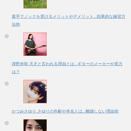
素手でノックを受けるメリットやデメリット…効果的な練習方
法他
津野米咲 天才と言われる理由とは…ギターのメーカーや実力
は？
かつみさゆり さゆりの年齢や本名とは…離婚しない理由他