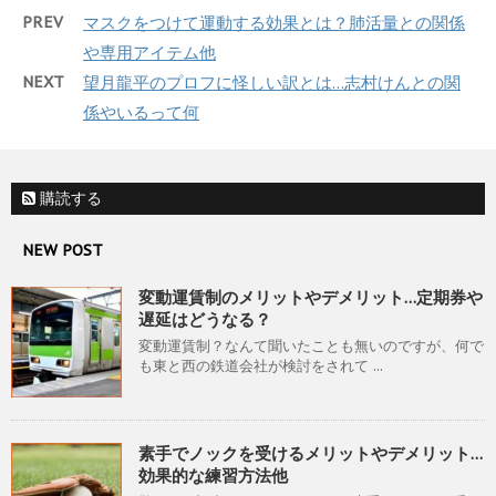
PREV
マスクをつけて運動する効果とは？肺活量との関係
や専用アイテム他
NEXT
望月龍平のプロフに怪しい訳とは…志村けんとの関
係やいるって何
購読する
NEW POST
変動運賃制のメリットやデメリット…定期券や
遅延はどうなる？
変動運賃制？なんて聞いたことも無いのですが、何で
も東と西の鉄道会社が検討をされて ...
素手でノックを受けるメリットやデメリット…
効果的な練習方法他