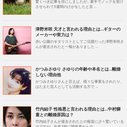
驚くべき記事を目にしましたが…素手でノックを受け
させられて3週間のけがをしたと言 ...
津野米咲 天才と言われる理由とは…ギターの
メーカーや実力は？
赤い公園のギタリストとしてご活躍だった津野米咲さ
んが逝去されたと一報がありました ...
かつみさゆり さゆりの年齢や本名とは…離婚
しない理由他
かつみさゆりさんと言えば、様々な事業をされたり、
はたまた芸人としても活動する方で ...
竹内結子 性格悪と言われる理由とは…中村獅
童との離婚原因は？
竹内結子さんが逝去されたとの報道に少々驚いている
のですが、午前2時に関係者からの ...