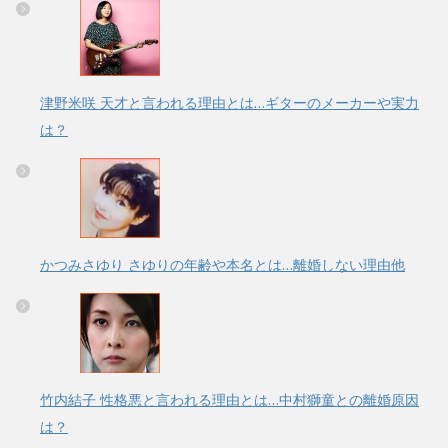
津野米咲 天才と言われる理由とは…ギターのメーカーや実力
は？
かつみさゆり さゆりの年齢や本名とは…離婚しない理由他
竹内結子 性格悪と言われる理由とは…中村獅童との離婚原因
は？