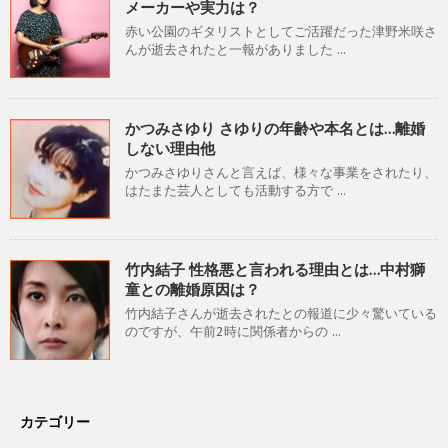
メーカーや実力は？
赤い公園のギタリストとしてご活躍だった津野米咲さ
んが逝去されたと一報がありました ...
かつみさゆり さゆりの年齢や本名とは…離婚
しない理由他
かつみさゆりさんと言えば、様々な事業をされたり、
はたまた芸人としても活動する方で ...
竹内結子 性格悪と言われる理由とは…中村獅
童との離婚原因は？
竹内結子さんが逝去されたとの報道に少々驚いている
のですが、午前2時に関係者からの ...
カテゴリー