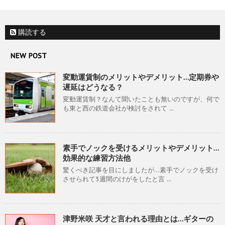
購読する
NEW POST
変動運賃制のメリットやデメリット…定期券や
遅延はどうなる？
変動運賃制？なんて聞いたことも無いのですが、何で
も東と西の鉄道会社が検討をされて ...
素手でノックを受けるメリットやデメリット…
効果的な練習方法他
驚くべき記事を目にしましたが…素手でノックを受け
させられて3週間のけがをしたと言 ...
津野米咲 天才と言われる理由とは…ギターの