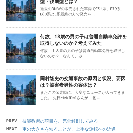
型・後期型とは？
過去のBMWの販売された車両でE34系、E39系、
E60系とE系最終の方で発売を ...
何故、18歳の男の子は普通自動車免許を
取得しないのか？考えてみた
何故、１８歳の男の子は普通自動車免許を取得し
ないのか？ なんて、み ...
岡村隆史の交通事故の原因と状況、要因
は？被害者男性の容体は？
またこの師走時に、大変なニュースが入ってきま
した。 先日MAKIDAIさんが、北 ...
PREV
技能教習の項目を、完全解剖してみる
NEXT
車の大きさを知ることが、上手な運転への近道