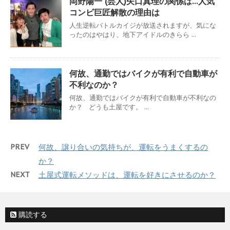
岡野陽一 (芸人)矢口真理の関係は…人気
コンビ巨匠解散の理由は
人生逆転バトルカイジが放送されますが、気にな
ったのはやはり、地下アイドルのきらら ...
何故、通勤ではバイクが有利で自動車が
不利なのか？
何故、通勤ではバイクが有利で自動車が不利なの
か？ どうも土屋です。 ...
PREV
何故、譲り合いの気持ちが、運転をうまくするの
か？
NEXT
土屋式運転メソッドは、運転を好きにさせるのか？
購読する