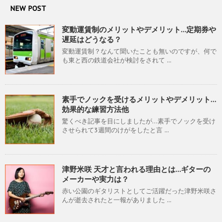
NEW POST
変動運賃制のメリットやデメリット…定期券や
遅延はどうなる？
変動運賃制？なんて聞いたことも無いのですが、何で
も東と西の鉄道会社が検討をされて ...
素手でノックを受けるメリットやデメリット…
効果的な練習方法他
驚くべき記事を目にしましたが…素手でノックを受け
させられて3週間のけがをしたと言 ...
津野米咲 天才と言われる理由とは…ギターの
メーカーや実力は？
赤い公園のギタリストとしてご活躍だった津野米咲さ
んが逝去されたと一報がありました ...