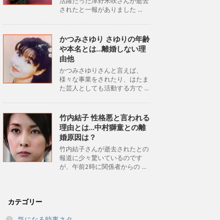
活躍だった津野米咲さんが逝去
されたと一報がありました ...
かつみさゆり さゆりの年齢
や本名とは…離婚しない理
由他
かつみさゆりさんと言えば、
様々な事業をされたり、はたま
た芸人としても活動する方で ...
竹内結子 性格悪と言われる
理由とは…中村獅童との離
婚原因は？
竹内結子さんが逝去されたとの
報道に少々驚いているのです
が、午前2時に関係者からの ...
カテゴリー
気になる時事ネタ