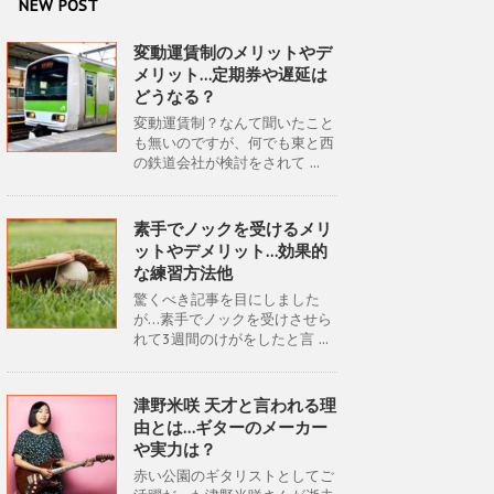
NEW POST
変動運賃制のメリットやデ
メリット…定期券や遅延は
どうなる？
変動運賃制？なんて聞いたこと
も無いのですが、何でも東と西
の鉄道会社が検討をされて ...
素手でノックを受けるメリ
ットやデメリット…効果的
な練習方法他
驚くべき記事を目にしました
が…素手でノックを受けさせら
れて3週間のけがをしたと言 ...
津野米咲 天才と言われる理
由とは…ギターのメーカー
や実力は？
赤い公園のギタリストとしてご