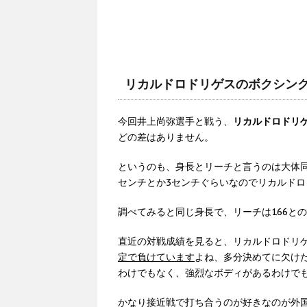
リカルドロドリゲスのボクシン
今回井上尚弥選手と戦う、
リカルドロドリ
どの差はありません。
というのも、身長とリーチと言うのは大体同
センチとか3センチぐらいなのでリカルド
調べてみると同じ身長で、リーチは166と
直近の対戦成績を見ると、リカルドロドリ
定で負けています
よね、多分決めてに欠け
わけでもなく、強烈なボディがあるわけで
かなり接近戦で打ち合うのが好きなのが外