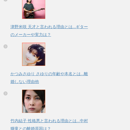
津野米咲 天才と言われる理由とは…ギター
のメーカーや実力は？
かつみさゆり さゆりの年齢や本名とは…離
婚しない理由他
竹内結子 性格悪と言われる理由とは…中村
獅童との離婚原因は？