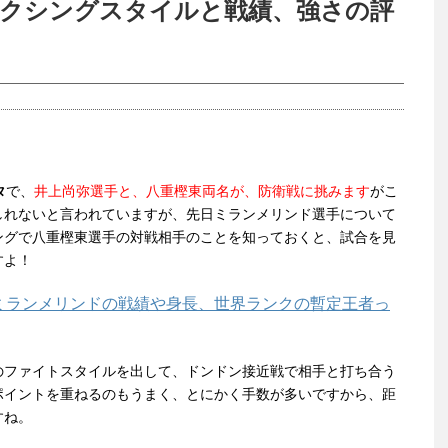
クシングスタイルと戦績、強さの評
タ
で、
井上尚弥選手と、八重樫東両名が、防衛戦に挑みます
がこ
しれないと言われていますが、先日ミランメリンド選手について
ングで八重樫東選手の対戦相手のことを知っておくと、試合を見
すよ！
ミランメリンドの戦績や身長、世界ランクの暫定王者っ
のファイトスタイルを出して、ドンドン接近戦で相手と打ち合う
ポイントを重ねるのもうまく、とにかく手数が多いですから、距
すね。