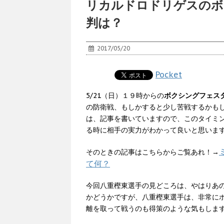
リカルドロドリゲスのボ
判は？
2017/05/20
Pocket
5/21（日）１９時からの
ボクシングフェス
の防衛戦、もしかすると少し苦戦するかも
は、記事を書いていますので、このタイミ
る時に相手の実力がわかって良いと思いま
そのときの記事はこちらからご覧あれ！→
て何？
今回八重樫東選手の見どころは、やはりあ
かどうかですが、八重樫東選手は、非常に
離を取って戦うのも得策のような気もしま