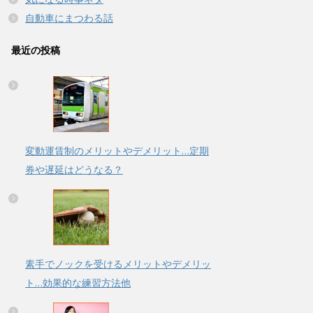
自動車にまつわる話
最近の投稿
変動運賃制のメリットやデメリット…定期
券や遅延はどうなる？
素手でノックを受けるメリットやデメリッ
ト…効果的な練習方法他