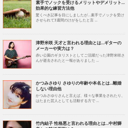
素手でノックを受けるメリットやデメリット…
効果的な練習方法他
驚くべき記事を目にしましたが…素手でノックを受け
させられて3週間のけがをしたと言 ...
津野米咲 天才と言われる理由とは…ギターの
メーカーや実力は？
赤い公園のギタリストとしてご活躍だった津野米咲さ
んが逝去されたと一報がありました ...
かつみさゆり さゆりの年齢や本名とは…離婚
しない理由他
かつみさゆりさんと言えば、様々な事業をされたり、
はたまた芸人としても活動する方で ...
竹内結子 性格悪と言われる理由とは…中村獅