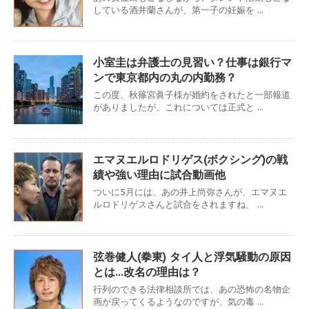
している酒井蘭さんが、第一子の妊娠を ...
小室圭は弁護士の見習い？仕事は銀行マ
ンで東京都内の丸の内勤務？
この度、秋篠宮眞子様が婚約をされたと一部報道
がありましたが、これについては正式と ...
エマヌエルロドリゲス(ボクシング)の戦
績や強い理由に試合動画他
ついに5月には、あの井上尚弥さんが、エマヌエ
ルロドリゲスさんと試合をされますね、 ...
弦巻健人(拳東) タイ人と浮気騒動の原因
とは…改名の理由は？
行列のできる法律相談所では、あの恐怖の名物企
画が戻ってくるようなのですが、気の毒 ...