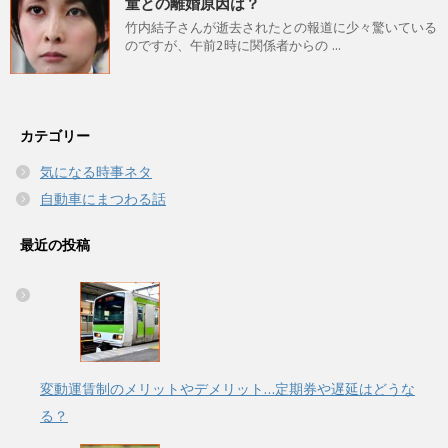
童との離婚原因は？
竹内結子さんが逝去されたとの報道に少々驚いている
のですが、午前2時に関係者からの ...
カテゴリー
気になる時事ネタ
自動車にまつわる話
最近の投稿
変動運賃制のメリットやデメリット…定期券や遅延はどうな
る？