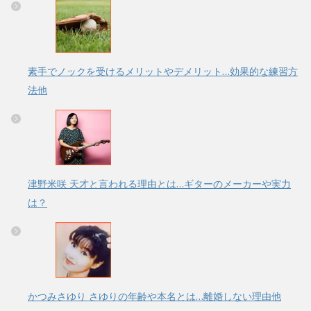
素手でノックを受けるメリットやデメリット…効果的な練習方
法他
津野米咲 天才と言われる理由とは…ギターのメーカーや実力
は？
かつみさゆり さゆりの年齢や本名とは…離婚しない理由他