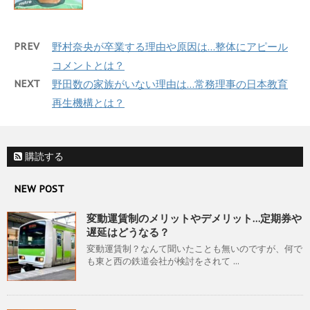
PREV
野村奈央が卒業する理由や原因は…整体にアピール
コメントとは？
NEXT
野田数の家族がいない理由は…常務理事の日本教育
再生機構とは？
購読する
NEW POST
変動運賃制のメリットやデメリット…定期券や
遅延はどうなる？
変動運賃制？なんて聞いたことも無いのですが、何で
も東と西の鉄道会社が検討をされて ...