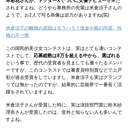
本彩花さんが、ドクターXでついに女優デビュー
を果た
されますよね、どうやら事務所の先輩は米倉涼子さんの
ようで、お2人で写る画像は迫力がありますね(笑)
米倉涼子の離婚の原因はモラハラ？借金や親の同居、性
格の不一致
この国民的美少女コンテストは、実はとても凄いコンテ
ストでして、
応募総数は8万を超える中から、選ばれる
という事で、歴代の受賞者を見ましても層々たるメンバ
ーですが、このコンテストでは審査員特別賞などで上戸
彩が過去受賞をしていますし、米倉涼子も実はグランプ
リでは無かったのですが、結果的に芸能界で一番長く活
躍をされていますよね。
米倉涼子さんが受賞した時に、実は演技部門賞に鈴木紗
理奈さんが受賞したのは、意外と知らない人も多いんで
すよね。