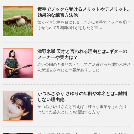
素手でノックを受けるメリットやデメリット…
効果的な練習方法他
驚くべき記事を目にしましたが…素手でノックを受け
させられて3週間のけがをしたと言 ...
津野米咲 天才と言われる理由とは…ギターの
メーカーや実力は？
赤い公園のギタリストとしてご活躍だった津野米咲さ
んが逝去されたと一報がありました ...
かつみさゆり さゆりの年齢や本名とは…離婚
しない理由他
かつみさゆりさんと言えば、様々な事業をされたり、
はたまた芸人としても活動する方で ...