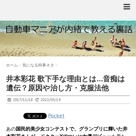
ホーム
>
気になる時事ネタ
>
井本彩花 歌下手な理由とは…音痴は
遺伝？原因や治し方・克服法他
2017/11/18
2022/05/14
Pocket
あの
国民的美少女コンテストで、グランプリに輝いた井