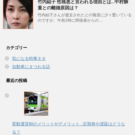
竹内結子 性格悪と言われる理由とは…中村獅
童との離婚原因は？
竹内結子さんが逝去されたとの報道に少々驚いている
のですが、午前2時に関係者からの ...
カテゴリー
気になる時事ネタ
自動車にまつわる話
最近の投稿
変動運賃制のメリットやデメリット…定期券や遅延はどうな
る？