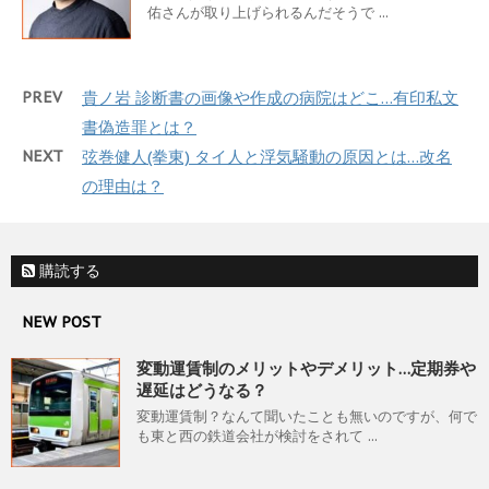
佑さんが取り上げられるんだそうで ...
PREV
貴ノ岩 診断書の画像や作成の病院はどこ…有印私文
書偽造罪とは？
NEXT
弦巻健人(拳東) タイ人と浮気騒動の原因とは…改名
の理由は？
購読する
NEW POST
変動運賃制のメリットやデメリット…定期券や
遅延はどうなる？
変動運賃制？なんて聞いたことも無いのですが、何で
も東と西の鉄道会社が検討をされて ...