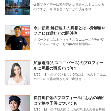
爆報フライデーは私が好きな番組ベスト１になる
のですが、今回も色々な方が出演をされ ...
今井彰宏 解任理由の真相とは…横領額や
フクヒロ退社との関係他
スポーツ界にはまたマイナスなニュースが飛び交
っているのですが、あの再春館製薬所の ...
加藤遊海(ミスユニバース)のプロフィー
ルに両親の職業とは何？
8/23（木）のダウンタウンDXには、あのミスユニ
バースの加藤遊海さんがご出演さ ...
長谷川在佑のプロフィールにお店の場所
は？嫁や子供についても
3/10（日）の情熱大陸にはあの料理人の長谷川在