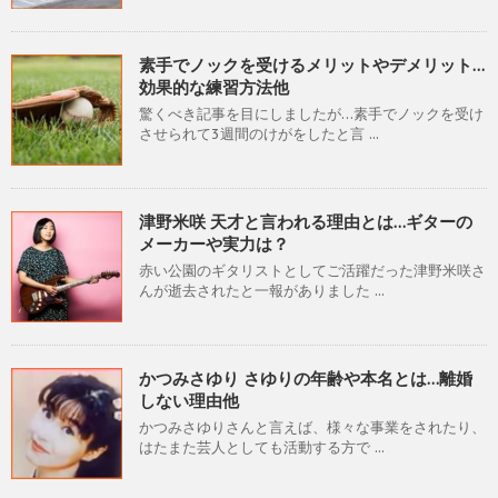
素手でノックを受けるメリットやデメリット…
効果的な練習方法他
驚くべき記事を目にしましたが…素手でノックを受け
させられて3週間のけがをしたと言 ...
津野米咲 天才と言われる理由とは…ギターの
メーカーや実力は？
赤い公園のギタリストとしてご活躍だった津野米咲さ
んが逝去されたと一報がありました ...
かつみさゆり さゆりの年齢や本名とは…離婚
しない理由他
かつみさゆりさんと言えば、様々な事業をされたり、
はたまた芸人としても活動する方で ...