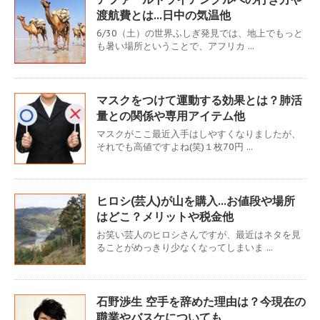
渡航費とは…日中の気温他
6/30（土）の世界ふしぎ発見では、地上でもっと
も暑い場所ということで、アフリカ ...
マスクをつけて運動する効果とは？肺活
量との関係や専用アイテム他
マスクがここ最近入手はしやすくなりましたが、
それでも高値ですよね(笑)１枚70円 ...
ヒロシ(芸人)が山を購入…お値段や場所
はどこ？メリットや税金他
お笑い芸人のヒロシさんですが、最近はネタを見
ることがめっきり少なくなってしまいま ...
石野渉生 空手を辞めた理由は？今現在の
職業やバスケについても