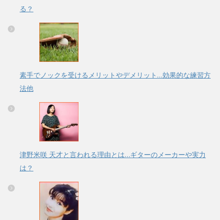
る？
素手でノックを受けるメリットやデメリット…効果的な練習方
法他
津野米咲 天才と言われる理由とは…ギターのメーカーや実力
は？