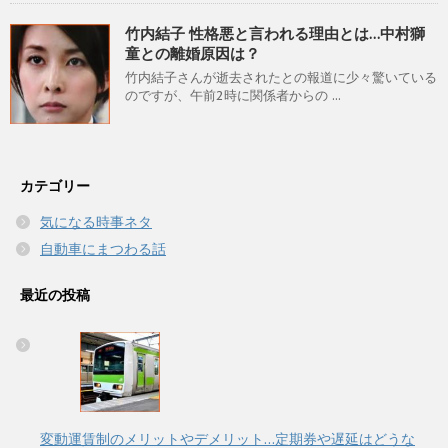
竹内結子 性格悪と言われる理由とは…中村獅
童との離婚原因は？
竹内結子さんが逝去されたとの報道に少々驚いている
のですが、午前2時に関係者からの ...
カテゴリー
気になる時事ネタ
自動車にまつわる話
最近の投稿
変動運賃制のメリットやデメリット…定期券や遅延はどうな