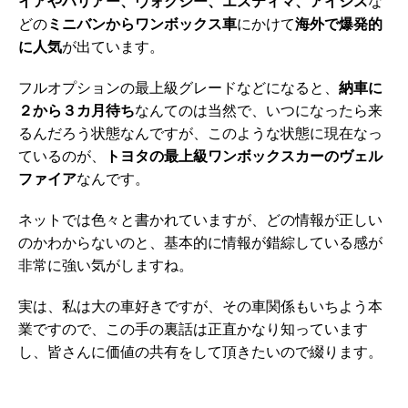
イアやハリアー、ヴォクシー、エスティマ、アイシス
な
どの
ミニバンからワンボックス車
にかけて
海外で爆発的
に人気
が出ています。
フルオプションの最上級グレードなどになると、
納車に
２から３カ月待ち
なんてのは当然で、いつになったら来
るんだろう状態なんですが、このような状態に現在なっ
ているのが、
トヨタの最上級ワンボックスカーのヴェル
ファイア
なんです。
ネットでは色々と書かれていますが、どの情報が正しい
のかわからないのと、基本的に情報が錯綜している感が
非常に強い気がしますね。
実は、私は大の車好きですが、その車関係もいちよう本
業ですので、この手の裏話は正直かなり知っています
し、皆さんに価値の共有をして頂きたいので綴ります。