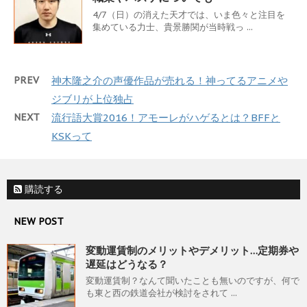
4/7（日）の消えた天才では、いま色々と注目を
集めている力士、貴景勝関が当時戦っ ...
PREV
神木隆之介の声優作品が売れる！神ってるアニメや
ジブリが上位独占
NEXT
流行語大賞2016！アモーレがハゲるとは？BFFと
KSKって
購読する
NEW POST
変動運賃制のメリットやデメリット…定期券や
遅延はどうなる？
変動運賃制？なんて聞いたことも無いのですが、何で
も東と西の鉄道会社が検討をされて ...