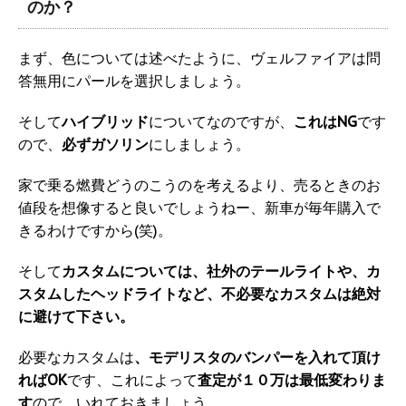
のか？
まず、色については述べたように、ヴェルファイアは問
答無用にパールを選択しましょう。
そして
ハイブリッド
についてなのですが、
これはNG
です
ので、
必ずガソリン
にしましょう。
家で乗る燃費どうのこうのを考えるより、売るときのお
値段を想像すると良いでしょうねー、新車が毎年購入で
きるわけですから(笑)。
そして
カスタムについては、社外のテールライトや、カ
スタムしたヘッドライトなど、不必要なカスタムは絶対
に避けて下さい。
必要なカスタムは
、モデリスタのバンパーを入れて頂け
ればOK
です、これによって
査定が１０万は最低変わりま
す
ので、いれておきましょう。