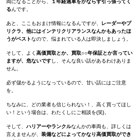
両になることから、
１年経過車をかならず引っ張ってく
る
んです。
あと、ここもおまけ情報になるんですが、
レーダーやプ
リクラ、他にはインテリクリアランスなんかもあったほ
うがベスト
なので、悩まれている人は即決しましょう。
そして、よく
高価買取とか、買取○○年保証とか言ってい
ますが、危ないです
し、そんな良い話があるわけありま
せん。
必ず儲かるようになっているので、甘い話にはご注意
を。
ちなみに、どの業者も信じられない！、高く買ってほし
い！という場合は、わたくしにご相談を(笑)。
そして、
ハリアーやランクル
なんかの車両も、詳しくは
言えませんが、
装備などによってかなり高価買取ができ