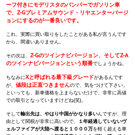
ーフ付きにモデリスタのバンパーでガソリン車
で、Z-Gプレミアムサウンド・リヤエンターバージ
ョンにするのが一番良いです。
これ、実際に買い取りをしたことがある私が言うんです
から、間違いありません。
Z-Gのツインナビバージョン、そしてZ-A
その次は、
のツインナビバージョンという順番
でしょうかね。
Xと呼ばれる最下級グレード
ちなみに
があるんです
値段は正直つきません
が、
ので、気をつけて下さい。
といっても、新車価格を上まらないだけで、非常に高値
での取引となっていますけどね(笑)。
そして
輸出先は、やはり中国がかなり多い
んですが、理
由として関税が非常に高いので、
１年経過していないヴ
ェルファイアが大陸へ渡ると１０００万
を軽く超える車