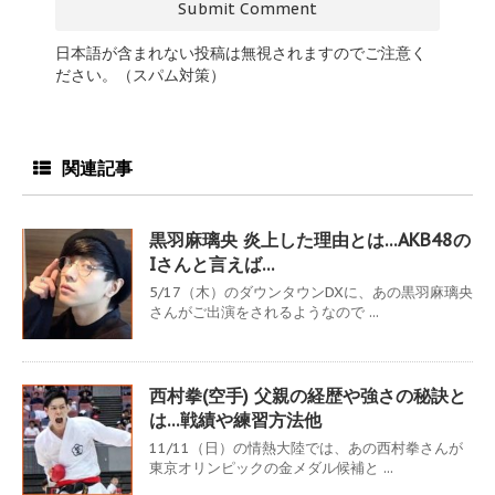
日本語が含まれない投稿は無視されますのでご注意く
ださい。（スパム対策）
関連記事
黒羽麻璃央 炎上した理由とは…AKB48の
Iさんと言えば…
5/17（木）のダウンタウンDXに、あの黒羽麻璃央
さんがご出演をされるようなので ...
西村拳(空手) 父親の経歴や強さの秘訣と
は…戦績や練習方法他
11/11（日）の情熱大陸では、あの西村拳さんが
東京オリンピックの金メダル候補と ...