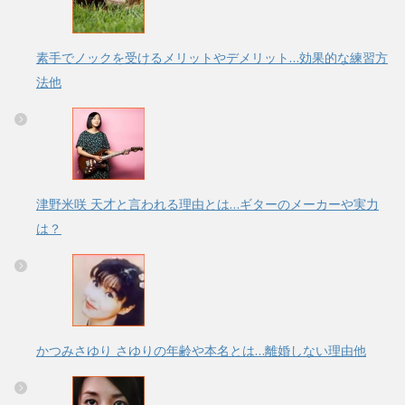
素手でノックを受けるメリットやデメリット…効果的な練習方
法他
津野米咲 天才と言われる理由とは…ギターのメーカーや実力
は？
かつみさゆり さゆりの年齢や本名とは…離婚しない理由他