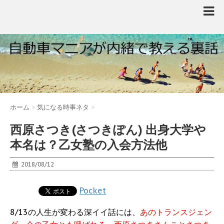
ホーム
>
気になる時事ネタ
>
西原さつき(さつきぽん) 出身大学や
本名は？乙女塾の入会方法他
2018/08/12
Pocket
8/13の人生が変わる深イイ話には、
あのトランスジェン