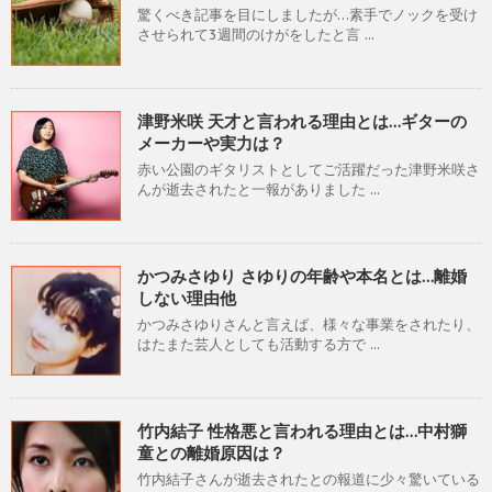
驚くべき記事を目にしましたが…素手でノックを受け
させられて3週間のけがをしたと言 ...
津野米咲 天才と言われる理由とは…ギターの
メーカーや実力は？
赤い公園のギタリストとしてご活躍だった津野米咲さ
んが逝去されたと一報がありました ...
かつみさゆり さゆりの年齢や本名とは…離婚
しない理由他
かつみさゆりさんと言えば、様々な事業をされたり、
はたまた芸人としても活動する方で ...
竹内結子 性格悪と言われる理由とは…中村獅
童との離婚原因は？
竹内結子さんが逝去されたとの報道に少々驚いている