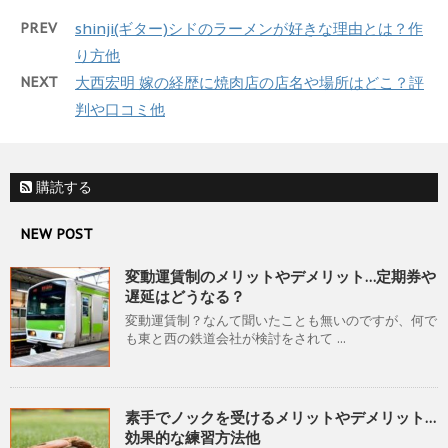
PREV
shinji(ギター)シドのラーメンが好きな理由とは？作
り方他
NEXT
大西宏明 嫁の経歴に焼肉店の店名や場所はどこ？評
判や口コミ他
購読する
NEW POST
変動運賃制のメリットやデメリット…定期券や
遅延はどうなる？
変動運賃制？なんて聞いたことも無いのですが、何で
も東と西の鉄道会社が検討をされて ...
素手でノックを受けるメリットやデメリット…
効果的な練習方法他