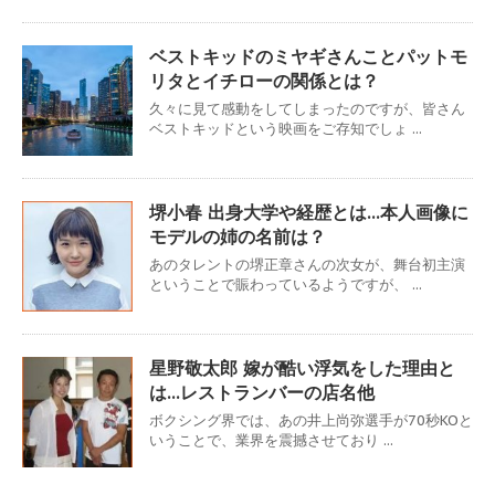
ベストキッドのミヤギさんことパットモ
リタとイチローの関係とは？
久々に見て感動をしてしまったのですが、皆さん
ベストキッドという映画をご存知でしょ ...
堺小春 出身大学や経歴とは…本人画像に
モデルの姉の名前は？
あのタレントの堺正章さんの次女が、舞台初主演
ということで賑わっているようですが、 ...
星野敬太郎 嫁が酷い浮気をした理由と
は…レストランバーの店名他
ボクシング界では、あの井上尚弥選手が70秒KOと
いうことで、業界を震撼させており ...