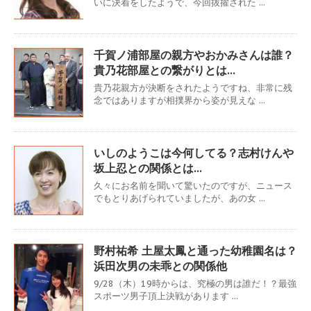
いに決着をしたようで、今回抜擢された ...
千賀ノ浦部屋の親方やおかみさんは誰？
貴乃花部屋との繋がりとは…
貴乃花親方が決断をされたようですね、非常に残
念ではありますが相撲界から姿が見えな ...
いしのようこは今何してる？志村けんや
坂上忍との関係とは…
久々にお名前を聞いて驚いたのですが、ニュース
でもとりあげられていましたが、あの女 ...
野村祐希 土屋太鳳と通った幼稚園名は？
浜田次男の未乖との関係他
9/28（木）19時からは、究極の男は誰だ！？最強
スポーツ男子頂上決戦があります ...