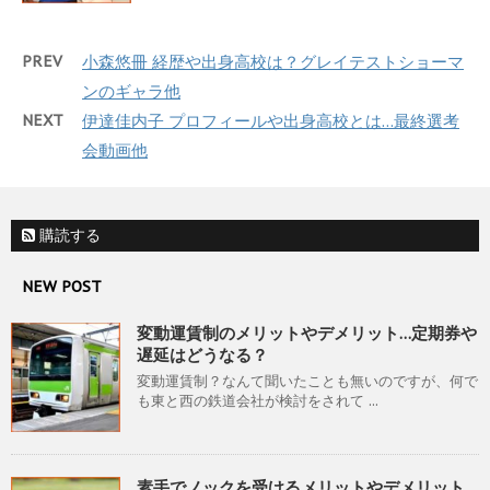
PREV
小森悠冊 経歴や出身高校は？グレイテストショーマ
ンのギャラ他
NEXT
伊達佳内子 プロフィールや出身高校とは…最終選考
会動画他
購読する
NEW POST
変動運賃制のメリットやデメリット…定期券や
遅延はどうなる？
変動運賃制？なんて聞いたことも無いのですが、何で
も東と西の鉄道会社が検討をされて ...
素手でノックを受けるメリットやデメリット…