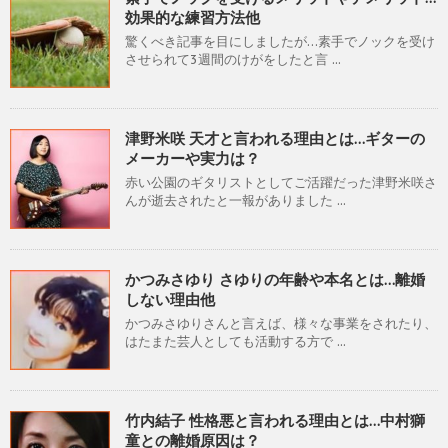
効果的な練習方法他
驚くべき記事を目にしましたが…素手でノックを受け
させられて3週間のけがをしたと言 ...
津野米咲 天才と言われる理由とは…ギターの
メーカーや実力は？
赤い公園のギタリストとしてご活躍だった津野米咲さ
んが逝去されたと一報がありました ...
かつみさゆり さゆりの年齢や本名とは…離婚
しない理由他
かつみさゆりさんと言えば、様々な事業をされたり、
はたまた芸人としても活動する方で ...
竹内結子 性格悪と言われる理由とは…中村獅
童との離婚原因は？