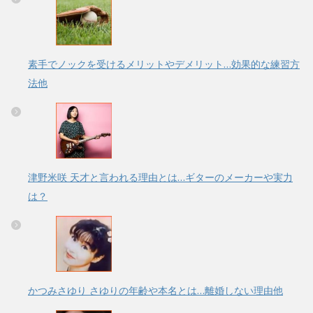
素手でノックを受けるメリットやデメリット…効果的な練習方
法他
津野米咲 天才と言われる理由とは…ギターのメーカーや実力
は？
かつみさゆり さゆりの年齢や本名とは…離婚しない理由他