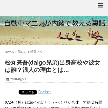
ホーム
>
気になる時事ネタ
>
松丸亮吾(daigo兄弟)出身高校や彼女
は誰？浪人の理由とは…
2018/09/23
Pocket
9/24（月）は深イイ話としゃべくりが合体して約２時間