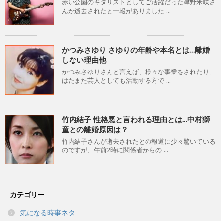
赤い公園のギタリストとしてご活躍だった津野米咲さ
んが逝去されたと一報がありました ...
かつみさゆり さゆりの年齢や本名とは…離婚
しない理由他
かつみさゆりさんと言えば、様々な事業をされたり、
はたまた芸人としても活動する方で ...
竹内結子 性格悪と言われる理由とは…中村獅
童との離婚原因は？
竹内結子さんが逝去されたとの報道に少々驚いている
のですが、午前2時に関係者からの ...
カテゴリー
気になる時事ネタ