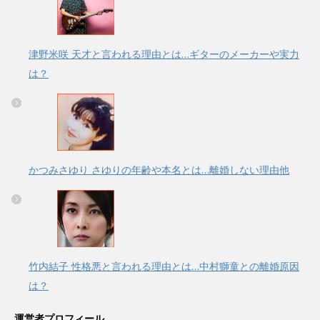
津野米咲 天才と言われる理由とは…ギターのメーカーや実力
は？
かつみさゆり さゆりの年齢や本名とは…離婚しない理由他
竹内結子 性格悪と言われる理由とは…中村獅童との離婚原因
は？
運営者プロフィール