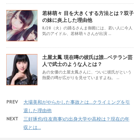
若林萌々 目を大きくする方法とは？双子
の妹に炎上した理由他
8/28（火）の踊るさんま御殿には、若い人に今人
気のアイドル、若林萌々さんが出演 ...
土屋太鳳 現在噂の彼氏は誰…ベテラン芸
人で武士のような人とは？
あの女優の土屋太鳳さんに、ついに彼氏がという
熱愛の噂が広がりを見せていますよね。 ...
PREV
大場美和がやらかした事故とは…クライミングを引
退した理由他
NEXT
三好琢也(住友商事)の出身大学や高校は？現在の年
収とは…