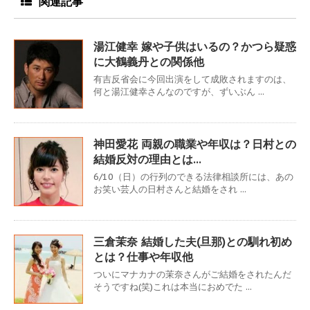
関連記事
湯江健幸 嫁や子供はいるの？かつら疑惑
に大鶴義丹との関係他
有吉反省会に今回出演をして成敗されますのは、
何と湯江健幸さんなのですが、ずいぶん ...
神田愛花 両親の職業や年収は？日村との
結婚反対の理由とは…
6/10（日）の行列のできる法律相談所には、あの
お笑い芸人の日村さんと結婚をされ ...
三倉茉奈 結婚した夫(旦那)との馴れ初め
とは？仕事や年収他
ついにマナカナの茉奈さんがご結婚をされたんだ
そうですね(笑)これは本当におめでた ...