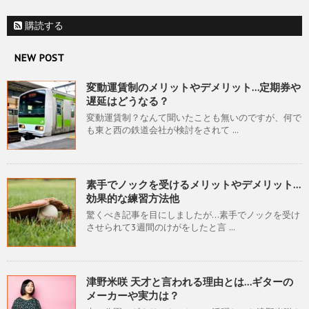
購読する
NEW POST
変動運賃制のメリットやデメリット…定期券や
遅延はどうなる？
変動運賃制？なんて聞いたことも無いのですが、何で
も東と西の鉄道会社が検討をされて ...
素手でノックを受けるメリットやデメリット…
効果的な練習方法他
驚くべき記事を目にしましたが…素手でノックを受け
させられて3週間のけがをしたと言 ...
津野米咲 天才と言われる理由とは…ギターの
メーカーや実力は？