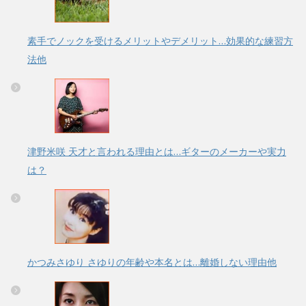
素手でノックを受けるメリットやデメリット…効果的な練習方
法他
津野米咲 天才と言われる理由とは…ギターのメーカーや実力
は？
かつみさゆり さゆりの年齢や本名とは…離婚しない理由他