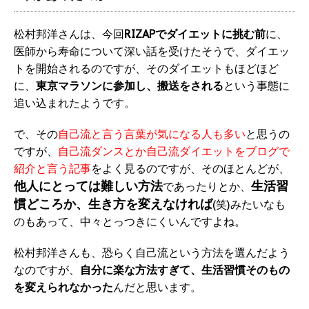
松村邦洋さんは、今回
RIZAPでダイエットに挑む前
に、
医師から寿命について深い話を受けたそうで、ダイエッ
トを開始されるのですが、そのダイエットもほどほど
に、
東京マラソンに参加し、搬送をされる
という事態に
追い込まれたようです。
で、その
自己流と言う言葉が気になる人も多い
と思うの
ですが、
自己流ダンスとか自己流ダイエットをブログで
紹介と言う記事
をよく見るのですが、そのほとんどが、
他人にとっては難しい方法
生活習
であったりとか、
慣どころか、生き方を変えなければ
(笑)みたいなも
のもあって、中々とっつきにくいんですよね。
松村邦洋さんも、恐らく自己流という方法を選んだよう
なのですが、
自分に楽な方法すぎて、生活習慣そのもの
を変えられなかった
んだと思います。