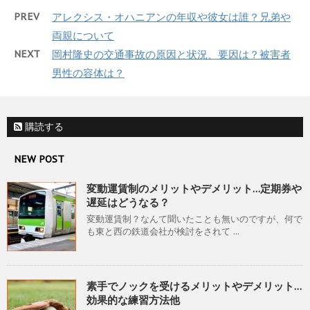
PREV
アレクシス・オハニアンの年収や彼女は誰？兄弟や
両親について
NEXT
岡村隆史の交通事故の原因と状況、要因は？被害者
男性の容体は？
購読する
NEW POST
変動運賃制のメリットやデメリット…定期券や
遅延はどうなる？
変動運賃制？なんて聞いたことも無いのですが、何で
も東と西の鉄道会社が検討をされて ...
素手でノックを受けるメリットやデメリット…
効果的な練習方法他