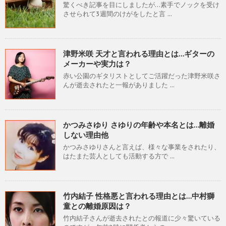
驚くべき記事を目にしましたが…素手でノックを受け
させられて3週間のけがをしたと言 ...
津野米咲 天才と言われる理由とは…ギターの
メーカーや実力は？
赤い公園のギタリストとしてご活躍だった津野米咲さ
んが逝去されたと一報がありました ...
かつみさゆり さゆりの年齢や本名とは…離婚
しない理由他
かつみさゆりさんと言えば、様々な事業をされたり、
はたまた芸人としても活動する方で ...
竹内結子 性格悪と言われる理由とは…中村獅
童との離婚原因は？
竹内結子さんが逝去されたとの報道に少々驚いている