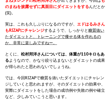
まねタレントの松村邦洋さん
が出てきますが、今回は
も
のまねを披露せずに真面目にダイエットをする
んだとか
(笑)。
実は、これも久しぶりになるのですが、
エドはるみさん
もRIZAPにチャレンジ
するようで、しっかりと
糖質抜い
たダイエットと、トレーニングで痩せる体を作れるの
か、非常に楽しみですねー。
とくに、
松村邦洋さんについては、体重が110キロもあ
る
ようなので、かなり絞り込まないとダイエットの成果
が得られたと思われないでしょうね。
では、今回RIZAPで糖質を抜いたダイエットにチャレン
ジしていくと思われますが、そのダイエットの効果や、
実際にダイエットをした場合の成功例や失敗の例や確立
など、少しみていこうと思います。