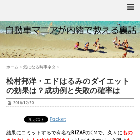
ホーム
>
気になる時事ネタ
>
松村邦洋・エドはるみのダイエット
の効果は？成功例と失敗の確率は
2016/12/30
Pocket
結果にコミットするで有名な
RIZAP
のCMで、久々に
もの