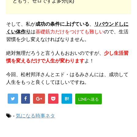
ともう、ゼロですよ多分(笑)
そして、私が
成功の条件に上げている
、
リバウンドしに
くい体作り
は
基礎筋力だけをつけても難しい
ので、生活
習慣を少し変えなければなりません。
絶対無理だろうと言う人もおおいのですが、
少し生活習
慣を変えるだけで人生が変わります
よ！
今回、松村邦洋さんとエド・はるみさんには、成功して
人生をもっと良くしてほしいですね。
B!
LINEへ送る
-
気になる時事ネタ