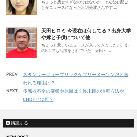
ちょっと痩せすぎなのではないか…そんな心配ご
とがニュースになった浜辺美波さんです ...
天田ヒロミ 今現在は何してる？出身大学
や嫁と子供について他
ちょっと悲しいニュースが入ってきましたが、あ
のK-1でも活躍をされていた、天田ヒ ...
PREV
スタンリーキューブリックがフリーメーソンだと言
われる理由は？
NEXT
多臓器不全の症状や原因は？終末期の治療方法や
CHDFとは何？
購読する