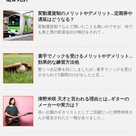
NEW POST
変動運賃制のメリットやデメリット…定期券や
遅延はどうなる？
変動運賃制？なんて聞いたことも無いのですが、何で
も東と西の鉄道会社が検討をされて ...
素手でノックを受けるメリットやデメリット…
効果的な練習方法他
驚くべき記事を目にしましたが…素手でノックを受け
させられて3週間のけがをしたと言 ...
津野米咲 天才と言われる理由とは…ギターの
メーカーや実力は？
赤い公園のギタリストとしてご活躍だった津野米咲さ
んが逝去されたと一報がありました ...