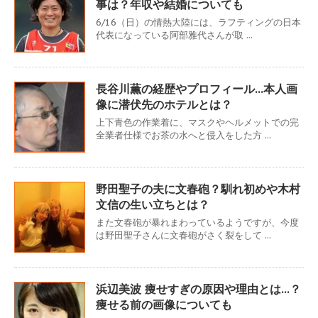
事は？年収や結婚についても
6/16（日）の情熱大陸には、ラフティングの日本
代表になっている阿部雅代さんが取 ...
長谷川薫の経歴やプロフィール…本人画
像に潜伏先のホテルとは？
上下青色の作業着に、マスクやヘルメットでの完
全業者仕様でお茶の水へと侵入をした方 ...
野田聖子の夫に文春砲？馴れ初めや木村
文信の生い立ちとは？
また文春砲が暴れまわっているようですが、今度
は野田聖子さんに文春砲がさく裂をして ...
浜辺美波 痩せすぎの原因や理由とは…？
痩せる前の画像についても