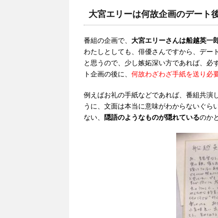
大宮エリーは何故企画のデート
番組の企画で、
大宮エリーさんは船越英一
わたしとしても、俳優さんですから、デー
と思うので、少し嫉妬深い方であれば、必
ト企画の後に、
何故わざわざ手紙を送り必
例えばお礼の手紙などであれば、番組共演
うに、文面は本当に意味がわからないぐら
ない、
隠語のようなものが隠れている
のか