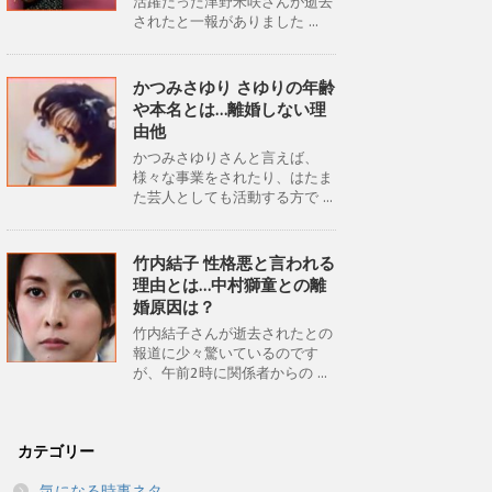
活躍だった津野米咲さんが逝去
されたと一報がありました ...
かつみさゆり さゆりの年齢
や本名とは…離婚しない理
由他
かつみさゆりさんと言えば、
様々な事業をされたり、はたま
た芸人としても活動する方で ...
竹内結子 性格悪と言われる
理由とは…中村獅童との離
婚原因は？
竹内結子さんが逝去されたとの
報道に少々驚いているのです
が、午前2時に関係者からの ...
カテゴリー
気になる時事ネタ