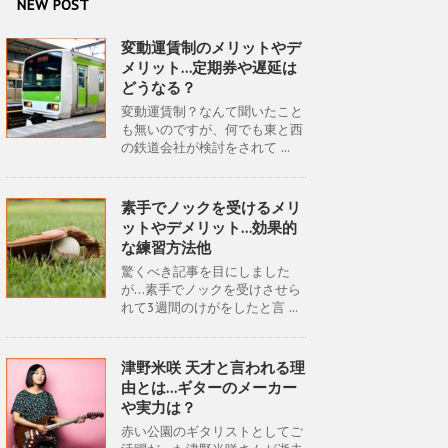
NEW POST
変動運賃制のメリットやデ
メリット…定期券や遅延は
どうなる？
変動運賃制？なんて聞いたこと
も無いのですが、何でも東と西
の鉄道会社が検討をされて ...
素手でノックを受けるメリ
ットやデメリット…効果的
な練習方法他
驚くべき記事を目にしました
が…素手でノックを受けさせら
れて3週間のけがをしたと言 ...
津野米咲 天才と言われる理
由とは…ギターのメーカー
や実力は？
赤い公園のギタリストとしてご