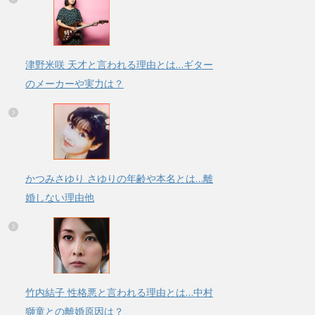
津野米咲 天才と言われる理由とは…ギター
のメーカーや実力は？
かつみさゆり さゆりの年齢や本名とは…離
婚しない理由他
竹内結子 性格悪と言われる理由とは…中村
獅童との離婚原因は？