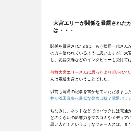
大宮エリーが関係を暴露された
は・・・
関係を暴露されたのは、もう松居一代さん
の力を使われているように思いますが、
大
し、勿論文春などのインタビューも受けては
何故大宮エリーさんは思ったより叩かれて
んは電通出身ということでした。
以前も電通の記事を書かせていただきまし
井が浅田真央へ最低な発言は嘘？電通バッ
ちなみに、ネットなどではバックには電通
どのくらいの影響力をマスコミやメディア
悪い人だ！というようなフォーカスは、ま