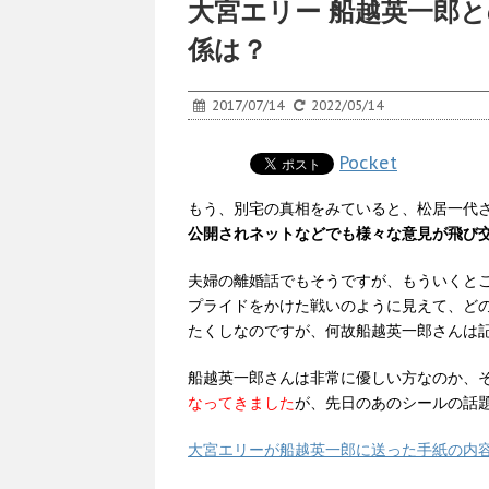
大宮エリー 船越英一郎
係は？
2017/07/14
2022/05/14
Pocket
もう、別宅の真相をみていると、松居一代
公開されネットなどでも様々な意見が飛び
夫婦の離婚話でもそうですが、もういくと
プライドをかけた戦いのように見えて、ど
たくしなのですが、何故船越英一郎さんは
船越英一郎さんは非常に優しい方なのか、
なってきました
が、先日のあのシールの話
大宮エリーが船越英一郎に送った手紙の内