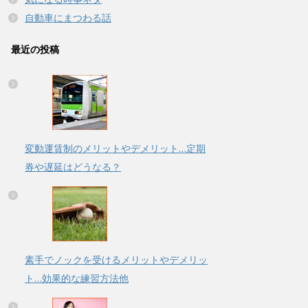
自動車にまつわる話
最近の投稿
変動運賃制のメリットやデメリット…定期
券や遅延はどうなる？
素手でノックを受けるメリットやデメリッ
ト…効果的な練習方法他