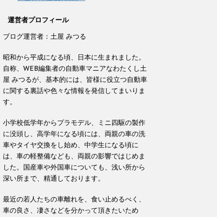
運営者プロフィール
ブログ運営者：土屋 みつる
昭和から平成になる頃、日本に生まれました。
自称、WEB編集者の自動車マニアなわたくし土
屋 みつるが、基本的には、皆様に役立つ自動車
に関する裏話や色々な情報を発信してまいりま
す。
小学校低学年からプラモデル、ミニ四駆の製作
に没頭し、高学年になる頃には、両親の車の洗
車やタイヤ交換をし始め、中学生になる頃に
は、車の軽整備なども、両親の影響ではじめま
した。国産車や外国車についても、浅い所から
深い所まで、精通しております。
最近の若人たちの車離れを、食い止めるべく、
車の良さ、凄さなどを分かって頂きたいため