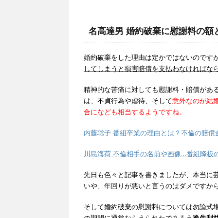
名高達男 婚約破棄に慰謝料の額
婚約破棄をした理由は定かではないのです
してしまうと損害賠償を支払わなければな
精神的な苦痛に対しても慰謝料・賠償があ
は、不貞行為や虐待、そして
意外なのが結
合になども相当するようですね。
内藤聡子 番組卒業の理由とは？不倫の賠償
川島海荷 不倫相手の名前や画像…番組降板
先日も色々と記事を書きましたが、本当に
いや、年回りが悪いと言うのはダメですから
そして婚約破棄の慰謝料については勿論式