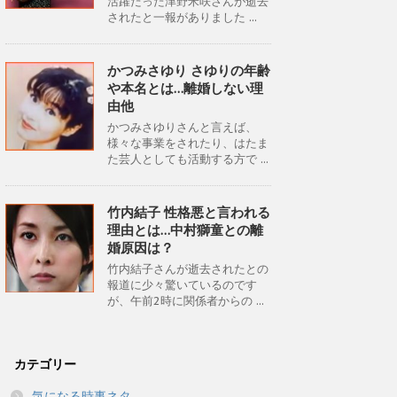
活躍だった津野米咲さんが逝去
されたと一報がありました ...
かつみさゆり さゆりの年齢
や本名とは…離婚しない理
由他
かつみさゆりさんと言えば、
様々な事業をされたり、はたま
た芸人としても活動する方で ...
竹内結子 性格悪と言われる
理由とは…中村獅童との離
婚原因は？
竹内結子さんが逝去されたとの
報道に少々驚いているのです
が、午前2時に関係者からの ...
カテゴリー
気になる時事ネタ