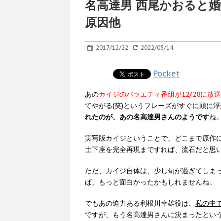
名高達男 西尾かおると
原因他
2017/12/22
2022/05/14
Pocket
あの
カイジのバラエティ番組が12/28に放
てやがる(笑)というフレーズがすぐに頭に
れたのが、あの名高達男さんのようです
ね
実写版カイジということで、どこまで原作
土下座を完全再現まですれば、流石だと思
ただ、カイジ自体は、少し旬が過ぎてしまっ
ば、もっと面白かったかもしれませんね。
でもあの迫力ある利根川幸雄役は、
私の中
ですが、もう名高達男さんに決まったとい