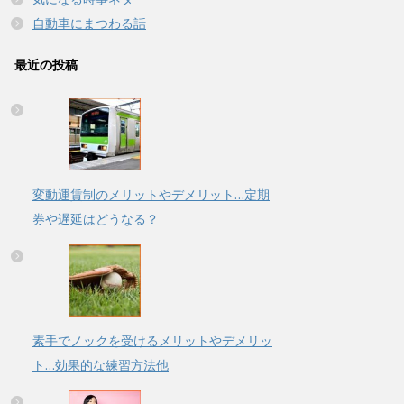
自動車にまつわる話
最近の投稿
変動運賃制のメリットやデメリット…定期
券や遅延はどうなる？
素手でノックを受けるメリットやデメリッ
ト…効果的な練習方法他