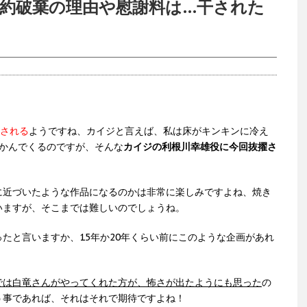
婚約破棄の理由や慰謝料は…干された
送される
ようですね、カイジと言えば、私は床がキンキンに冷え
浮かんでくるのですが、そんな
カイジの利根川幸雄役に今回抜擢さ
。
に近づいたような作品になるのかは非常に楽しみですよね、焼き
いますが、そこまでは難しいのでしょうね。
たと言いますか、15年か20年くらい前にこのような企画があれ
では白竜さんがやってくれた方が、怖さが出たようにも思った
の
う事であれば、それはそれで期待ですよね！