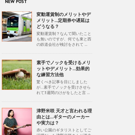
NEW POST
変動運賃制のメリットやデ
メリット…定期券や遅延は
どうなる？
変動運賃制？なんて聞いたこと
も無いのですが、何でも東と西
の鉄道会社が検討をされて ...
素手でノックを受けるメリ
ットやデメリット…効果的
な練習方法他
驚くべき記事を目にしました
が…素手でノックを受けさせら
れて3週間のけがをしたと言 ...
津野米咲 天才と言われる理
由とは…ギターのメーカー
や実力は？
赤い公園のギタリストとしてご