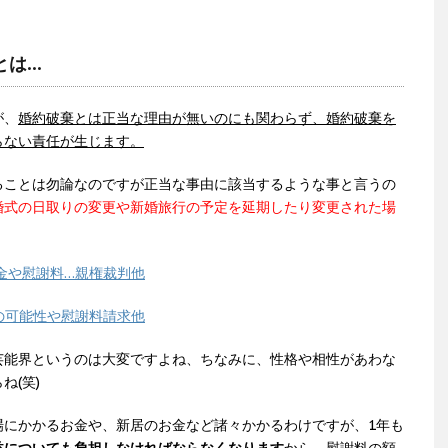
とは…
が、
婚約破棄とは正当な理由が無いのにも関わらず、婚約破棄を
らない責任が生じます。
ることは勿論なのですが正当な事由に該当するような事と言うの
婚式の日取りの変更や新婚旅行の予定を延期したり変更された場
金や慰謝料…親権裁判他
の可能性や慰謝料請求他
芸能界というのは大変ですよね、ちなみに、性格や相性があわな
ね(笑)
場にかかるお金や、新居のお金など諸々かかるわけですが、1年も