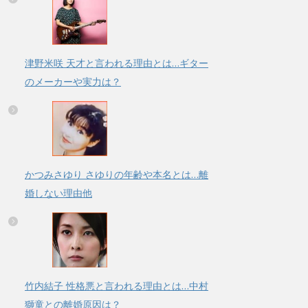
津野米咲 天才と言われる理由とは…ギター
のメーカーや実力は？
かつみさゆり さゆりの年齢や本名とは…離
婚しない理由他
竹内結子 性格悪と言われる理由とは…中村
獅童との離婚原因は？