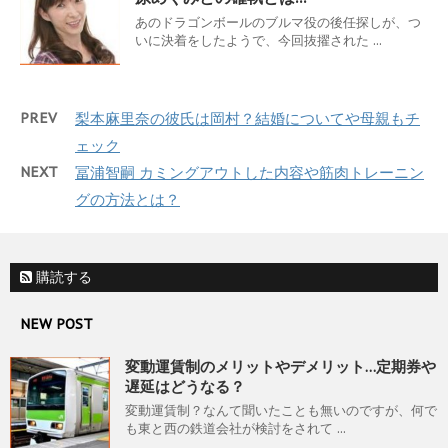
あのドラゴンボールのブルマ役の後任探しが、つ
いに決着をしたようで、今回抜擢された ...
PREV
梨本麻里奈の彼氏は岡村？結婚についてや母親もチ
ェック
NEXT
冨浦智嗣 カミングアウトした内容や筋肉トレーニン
グの方法とは？
購読する
NEW POST
変動運賃制のメリットやデメリット…定期券や
遅延はどうなる？
変動運賃制？なんて聞いたことも無いのですが、何で
も東と西の鉄道会社が検討をされて ...