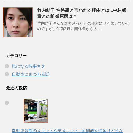
竹内結子 性格悪と言われる理由とは…中村獅
童との離婚原因は？
竹内結子さんが逝去されたとの報道に少々驚いている
のですが、午前2時に関係者からの ...
カテゴリー
気になる時事ネタ
自動車にまつわる話
最近の投稿
変動運賃制のメリットやデメリット…定期券や遅延はどうな