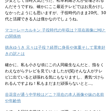
少女として当時人気だった、松本莉緒さんが登場される
んだそうですね、確かにここ最近テレビではお見かけし
なかったようにも思いますが、子役時代のまま20代、30
代と活躍できる人は僅かなのでしょうね。
マコーレーカルキン 子役時代の年収は？現在画像にMJと
の関係他
徳永ゆうき 元々は子役？経歴に身長や体重そして電車好
きの訳とは
確かに、私も小さな頃にこの人同級生なんだと、指をく
わえながらテレビを見ていましたが(笑)そんな人がテレ
ビに出ていると頑張れる気にもなりますし、勇気づけら
れるんですよね！私もまだまだ頑張らないとと…。
谷花音が通う中学校はどこ？現在の本人画像や妹の名前
や年齢他