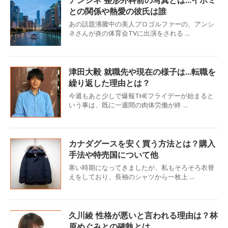
との関係や熱愛の彼氏は誰
あの話題沸騰中の美人プロゴルファーの、アンシ
ネさんが炎の体育会TVに出演をされる ...
津田大毅 就職先や現在の様子は…転職を
繰り返した理由とは？
今週もあと少しで爆報THEフライデーが始まると
いう事は、既に一週間の肉体労働が終 ...
カナダグースを安く買う方法とは？購入
手法や特売国について他
寒い時期になってきましたが、私もそろそろ衣替
えをしており、長袖のシャツから一枚上 ...
久川綾 性格が悪いと言われる理由は？林
原めぐみとの確執とは…