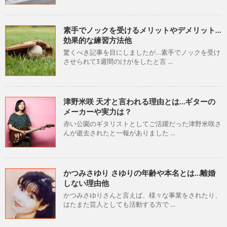
素手でノックを受けるメリットやデメリット…
効果的な練習方法他
驚くべき記事を目にしましたが…素手でノックを受け
させられて3週間のけがをしたと言 ...
津野米咲 天才と言われる理由とは…ギターの
メーカーや実力は？
赤い公園のギタリストとしてご活躍だった津野米咲さ
んが逝去されたと一報がありました ...
かつみさゆり さゆりの年齢や本名とは…離婚
しない理由他
かつみさゆりさんと言えば、様々な事業をされたり、
はたまた芸人としても活動する方で ...