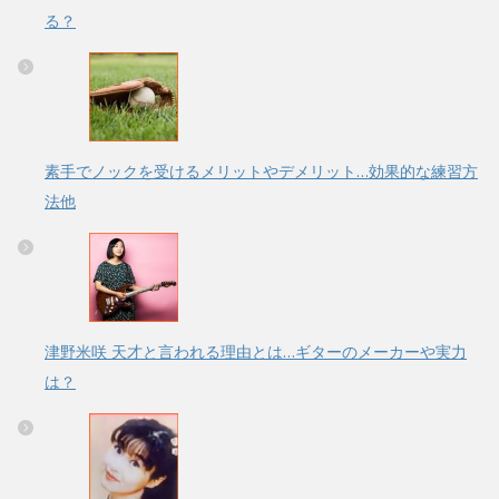
る？
素手でノックを受けるメリットやデメリット…効果的な練習方
法他
津野米咲 天才と言われる理由とは…ギターのメーカーや実力
は？